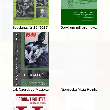
Ilcusiana. Nr 28 (2023)
Servitium militare : uwarunkow
Jak Czersk do Macierzy powracał
Niemiecka Akcja Reinhardt : dw