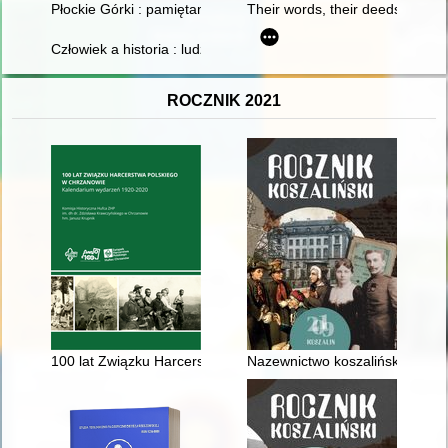
Płockie Górki : pamiętamy
Their words, their deeds : the
Człowiek a historia : ludzie i wydarzenia : praca zbiorowa. T. 11
ROCZNIK 2021
100 lat Związku Harcerstwa Polskiego w Chrzanowie : kalend
Nazewnictwo koszalińskich ulic