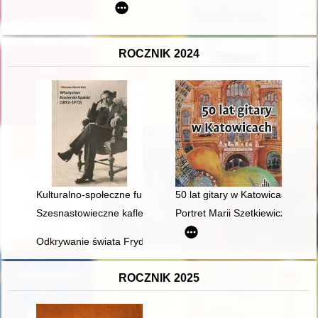
ROCZNIK 2024
Kulturalno-społeczne funkcje domu Kosterskich
50 lat gitary w Katowicach
Szesnastowieczne kafle z herbem Starykoń z królewskich zamków
Portret Marii Szetkiewiczówny w
Odkrywanie świata Fryderyka Kremsera
ROCZNIK 2025