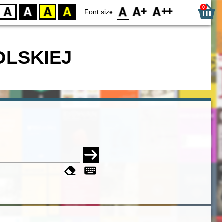
0
D
BW
YB
BY
F0
F1
F2
Font size:
OLSKIEJ