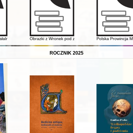
łalności Towarzystwa Miłośników Torunia za okres od 16 maja 2023 r. do
Obrazki z Wronek pod zaborem pruskim. (I)
Polska Prowincja M
ROCZNIK 2025