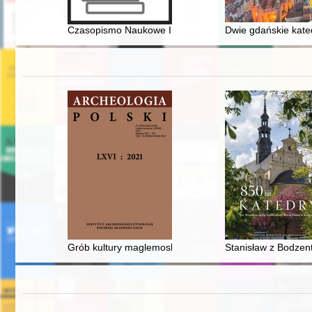
Czasopismo Naukowe Instytutu Studiów Kobiecych. 2025
Dwie gdańskie katedr
Grób kultury maglemoskiej w Bolkowie na Pomorzu Za
Stanisław z Bodzenty