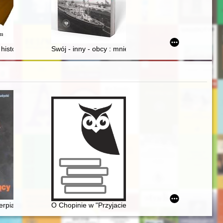
anowicz and the autobiography of Władysław Świacki = "Widmo śmierci" 
ie XV i XVI wieku
historii przestępczych nazw złodziei (na materiale z XIX wieku)
Swój - inny - obcy : mniejszościowe związki wyznanio
ji
ko aspekt historii recepcji
erpiący
O Chopinie w "Przyjacielu Ludu" (1836)