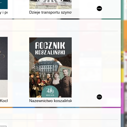
y i podziemia
Dzieje transportu szynowego w świetle doniesień prasy
 indywidualna i zbiorowa w poezji polskiej schyłku XVIII i początku X
Kochańska i Adam Didur : w przyjaźni na scenie i w życiu
Nazewnictwo koszalińskich ulic do 1945 roku