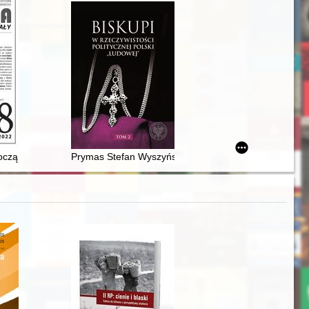
kiego 1985-2020 : relacja subiektywna sporządzona w celach dokumentac
j kultury medytacji
oczą wody kanału" : niezrealizowana droga wodna łącząca Dunaj, Wisłę 
Prymas Stefan Wyszyński w okresie przełomu 1956-1