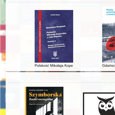
Polskość Mikołaja Kopernika z rodu Ślązaka
Gdańscy