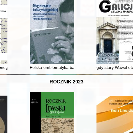
tyki zagranicznej Wrocławskiego Oddziału Towarzystwa Polsko-Austriac
nego Uniwersytetu Warszawskiego z lat 1915-1919
Polska emblematyka barokowa jako przejaw europejskie
gdy stary Wawel ot
ROCZNIK 2023