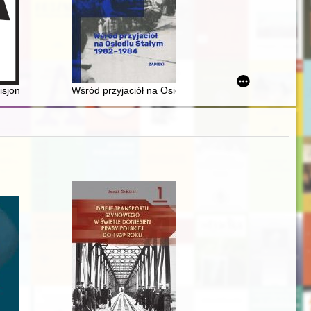
 20 maja 2024 r. = Activities of the Society of Toruń Lovers for the p
isjonarzy Oblatów Maryi Niepokalanej 1920-2020
Wśród przyjaciół na Osiedlu Stałym 1982-1984 : zapisk