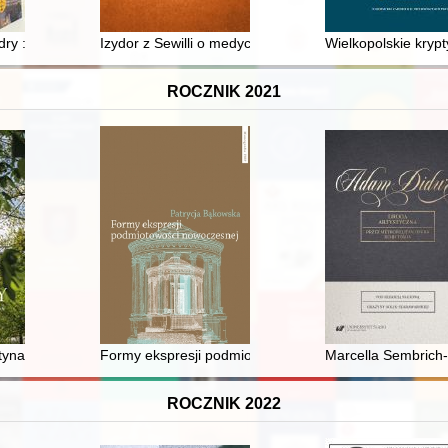
, [nr] 1
y : filary cywilizacji chrześcijańskiej na Pomorzu
Izydor z Sewilli o medycynie ("Etymologie", księga IV)
Wielkopolskie krypt
ROCZNIK 2021
chodnim
na, wikariusz kolegiaty kieleckiej z XVI wieku i jego księgozbiór
Formy ekspresji podmiotowości nowoczesnej : tożsamość
Marcella Sembrich-
ROCZNIK 2022