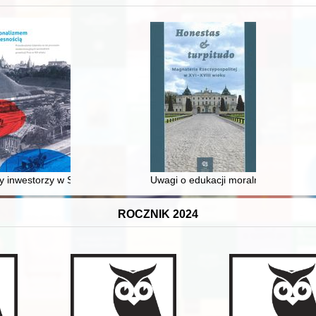
 inwestorzy w Sopocie : prestiż finansowy i towarzyski lokalnego mies
Uwagi o edukacji moralnej synów szl
ROCZNIK 2024