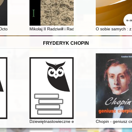
wiatowej
October 31, 1943) : myth-making in the war prose of Aleksander Omilj
Mikołaj II Radziwiłł i Radziwiłłowie na Litwie na przełom
O sobie samych : z 
FRYDERYK CHOPIN
środków tradycyjnych i nowoczesnych jako sposób budowania ekspozyc
Dziewiętnastowieczne edycje dzieł Fryderyka Chopina ja
Chopin - geniusz ci