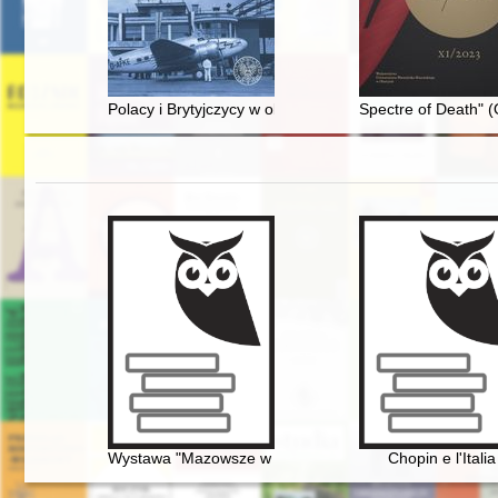
Polacy i Brytyjczycy w obliczu wybuchu drugiej wojny ś
Spectre of Death" (
Wystawa "Mazowsze w czasach Chopina" - połączenie 
Chopin e l'Italia