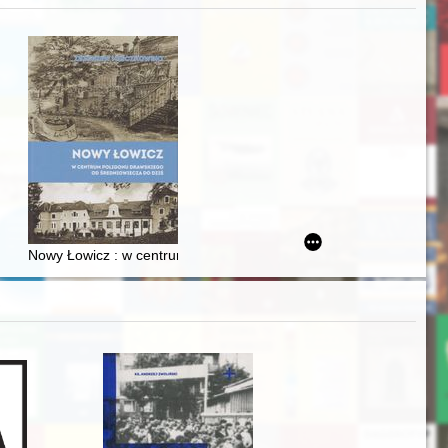
zczaństwa w 2. poł. XIX w
acheckich w XVI-wiecznej Rzeczypospolitej
Nowy Łowicz : w centrum poligonu drawskiego od średniowiecza d