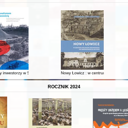
XVI-wiecznej Rzeczypospolitej
 inwestorzy w Sopocie : prestiż finansowy i towarzyski lokalnego mies
Nowy Łowicz : w centrum poligonu dr
ROCZNIK 2024