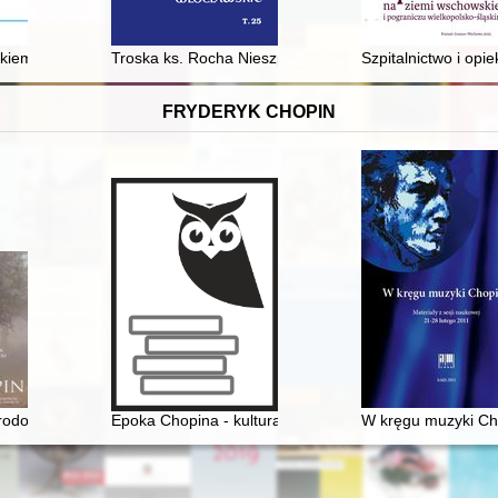
 Sejmie Ustawodawczym 1919-1922
kiem od kapitału i od wzbogacenia wojennego (1917-1920 ; 2021)
Troska ks. Rocha Nieszporskiego o stan materialny par
Szpitalnictwo i op
FRYDERYK CHOPIN
rodowisko społeczne, osobowość, założenia twórcze
Epoka Chopina - kultura romantyczna we Francji i w P
W kręgu muzyki Cho