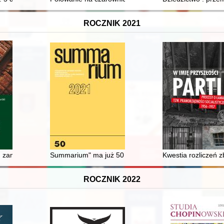
ROCZNIK 2021
u zamknięta : "in memoriam Andreae Bańkowski". 2
Summarium" ma już 50 lat!
Kwestia rozliczeń zb
ROCZNIK 2022