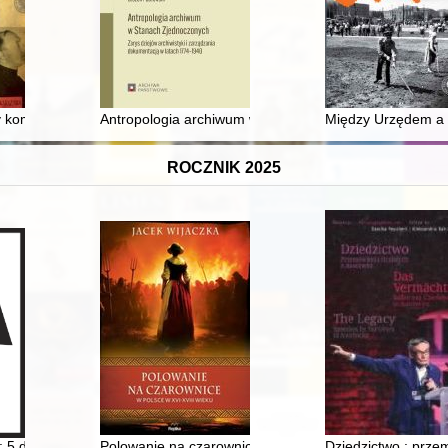
 = Lviv legacy of Zofia Romanowiczówna (1842-1935)
y komunizmu : (1944-1989)
Antropologia archiwum w Stanach Zjednoczonych : zary
Między Urzędem a 
ROCZNIK 2025
 5 dni i jedno przesłanie
Polowanie na czarownice w Polsce w XVI-XVIII wieku
Dziedzictwo : prze