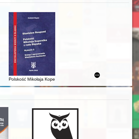
zczaństwa w 2. poł. XIX w
awskiego od średniowiecza do dziś
Polskość Mikołaja Kopernika z rodu Ślązaka