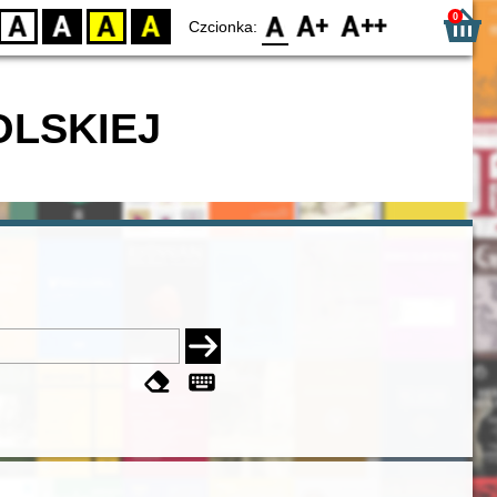
0
D
BW
YB
BY
F0
F1
F2
Czcionka:
OLSKIEJ