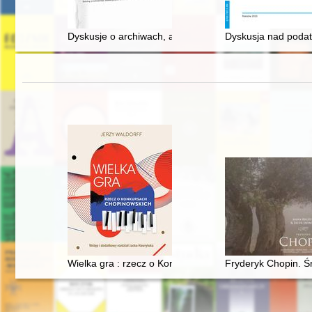
Dyskusje o archiwach, archiwaliach i archiwistach w
Dyskusja nad podat
Wielka gra : rzecz o Konkursach Chopinowskich
Fryderyk Chopin. Ś