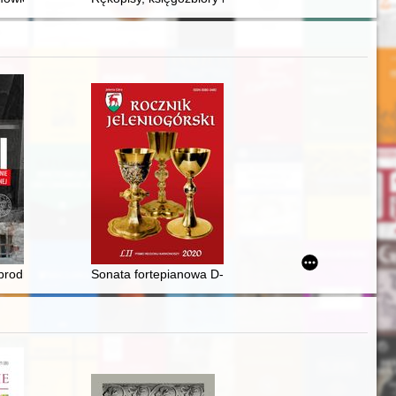
rodni komunistycznych w literaturze polskiej na tle literatury rosyjskiej
Sonata fortepianowa D-dur na cztery ręce" Carla Ditte