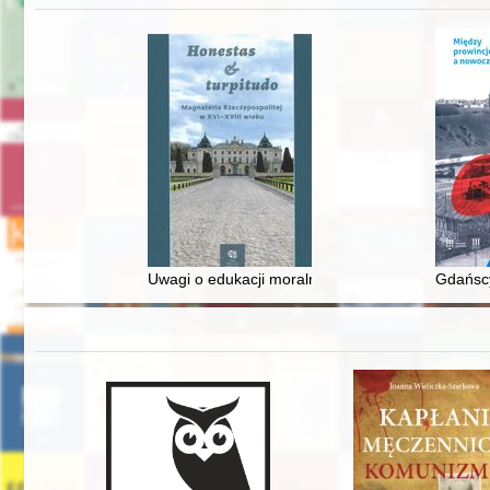
Uwagi o edukacji moralnej synów szlacheckich w 
Gdańscy