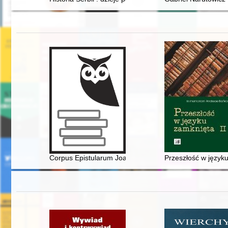
Corpus Epistularum Joannis Dantisci. Ps. 1, Vol. 2,
Przeszłość w język