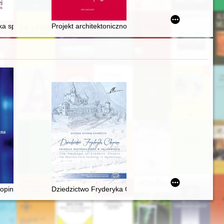
afii w Rząśni
ieka społeczna na Ziemi Głogowskiej : (ze szczególnym uwzględnienie
Projekt architektoniczno-krajobrazowy cmentarza Nowo
olsce
pina. Materiały z sesji naukowej 21-28 lutego 2011 roku
Dziedzictwo Fryderyka Chopina. Kolekcja Boutroux-Fe