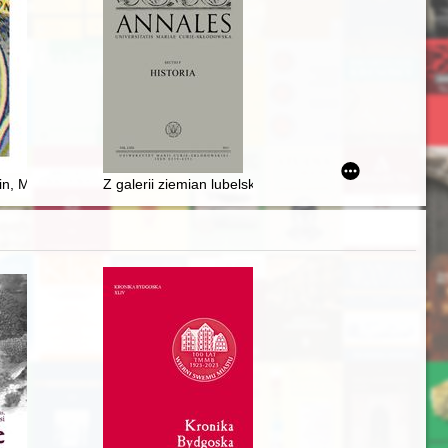
ży Granicznej : (1928-1939)
łsudskiego w Rzeszowie
n, Moniuszko, Karłowicz, Szymanowski. Studia i interpretacje - recenzj
Z galerii ziemian lubelskich : Antoni Bobrowski ze S