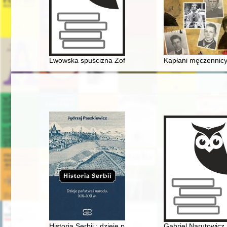
Lwowska spuścizna Zofii Romanowiczówny (1842-1935)
Kapłani męczennic
Historia Serbii : dzieje państwa i narodu : XIX-XXI w
Gabriel Narutowicz :