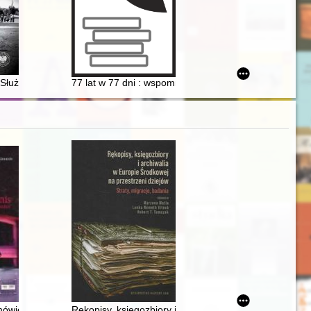
s dziejów archiwistyki i zarządzania dokumentacją w latach 1774-194
Służbą : Urząd do spraw Bezpieczeństwa Publicznego m.st. Warszaw
77 lat w 77 dni : wspomnienia
mówienia Ocalałych z Auschwitz = Das Vermächtnis : Reden von Überleb
Rękopisy, księgozbiory i archiwalia w Europie Środkowe