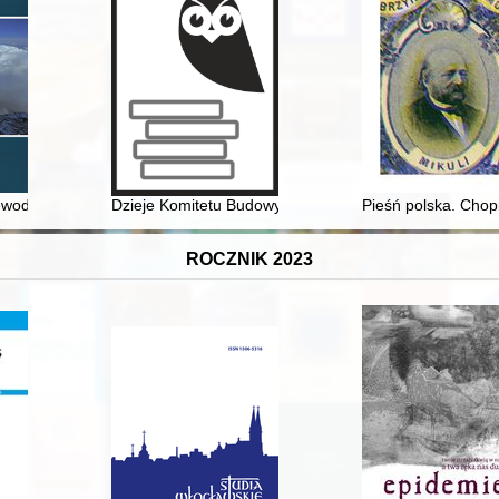
ych w obszarze Mazowieckiego Inspektoratu Okręgowego (Okręgu) Stra
wodniku po Śląsku Cieszyńskim
Dzieje Komitetu Budowy Pomnika Marszałka Józefa Pi
Pieśń polska. Chopi
ROCZNIK 2023