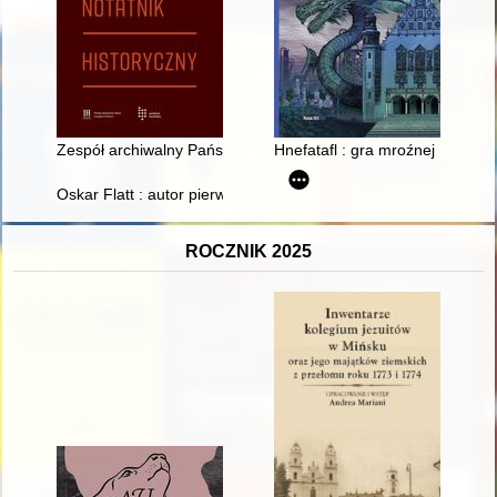
Zespół archiwalny Państwowej Instytucji Filmowej Neptun Fil
Hnefatafl : gra mroźnej Północy
Oskar Flatt : autor pierwszego przewodnika po Łodzi : 1853 :
ROCZNIK 2025