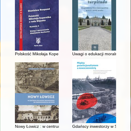
Polskość Mikołaja Kopernika z rodu Ślązaka
Uwagi o edukacji moralnej synó
Nowy Łowicz : w centrum poligonu drawskiego od średniowiecz
Gdańscy inwestorzy w Sopocie :