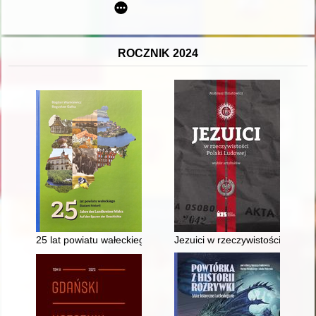
ROCZNIK 2024
25 lat powiatu wałeckiego : śladami historii = 25 Jahre des L
Jezuici w rzeczywistości Polski