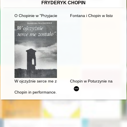
FRYDERYK CHOPIN
O Chopinie w "Przyjacielu Ludu" (1836)
Fontana i Chopin w listach
W ojczyźnie serce me zostało". Szlakiem Mickiewicza, Słowa
Chopin w Poturzynie na Ziemi Z
Chopin in performance. History, theory, practice