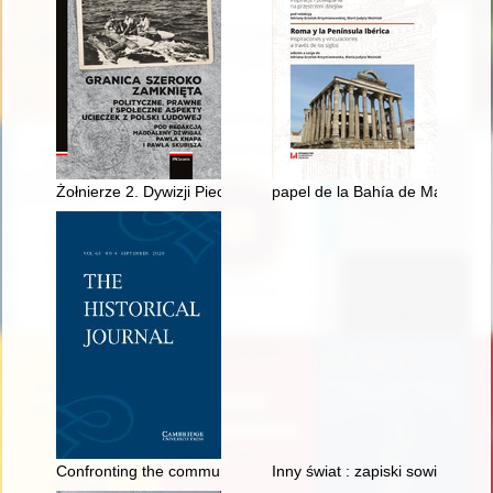
Żołnierze 2. Dywizji Piechoty Legionów AK w drodze na Zachó
papel de la Bahía de Mazarrón
Confronting the communal grave : a reassessment of social rel
Inny świat : zapiski sowieckie