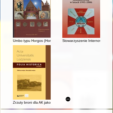
Umbo typu Horgos (Horgoš) z Pludwin, pow. Zgierz, w dorzecz
Stowarzyszenie Internowanych
Zrzuty broni dla AK jako przedmiot zainteresowania operacyjne