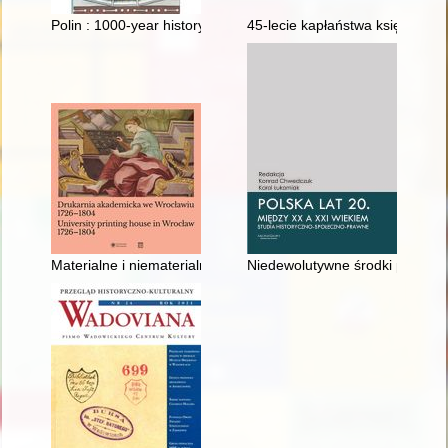
Polin : 1000-year history of Polish Jews : a guide
45-lecie kapłaństwa księdza An
Materialne i niematerialne dziedzictwo Akademii Leopoldyńskie
Niedewolutywne środki prawne w