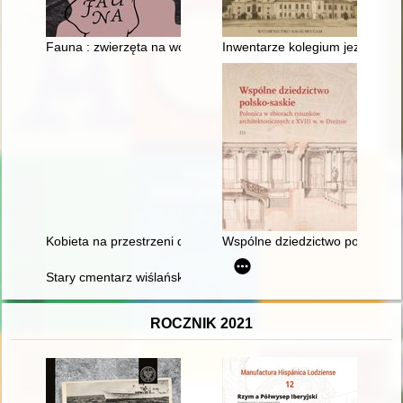
Fauna : zwierzęta na wojnie i ich ludzie = animals at war and 
Inwentarze kolegium jezuitów w
Kobieta na przestrzeni dziejów. T. 7
Wspólne dziedzictwo polsko-sask
Stary cmentarz wiślański. T. 2,
ROCZNIK 2021