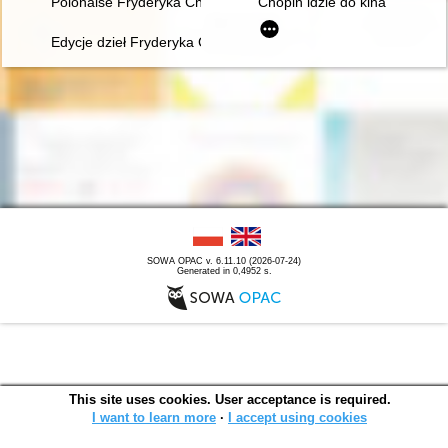
Polonaise Fryderyka Chopina. Zagadka inicjalnej figury dźwię
Chopin idzie do kina
Edycje dzieł Fryderyka Chopina w warszawskiej oficynie Gebet
SOWA OPAC v. 6.11.10 (2026-07-24)
Generated in 0,4952 s.
This site uses cookies. User acceptance is required.
I want to learn more
∙
I accept using cookies