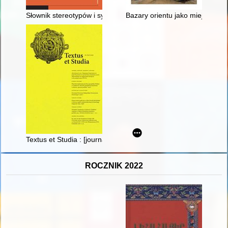
Słownik stereotypów i symboli ludowych. T. 2, Rośliny. 2 - recen
Bazary orientu jako miejsce han
Textus et Studia : [journal of the Centre for Research on the His
ROCZNIK 2022