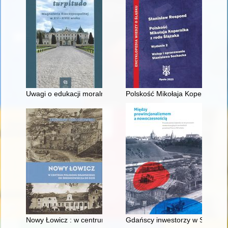
Uwagi o edukacji moralnej synów szlacheckich w XVI-wiecznej 
Polskość Mikołaja Kopernika z 
Nowy Łowicz : w centrum poligonu drawskiego od średniowiecz
Gdańscy inwestorzy w Sopocie :