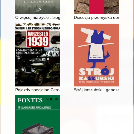
O więcej niż życie : biografia w zarysie
Diecezja przemyska obrządku łac
Pojazdy specjalne Citroën-Kégresse. Cz. 1
Strój kaszubski : geneza - prz