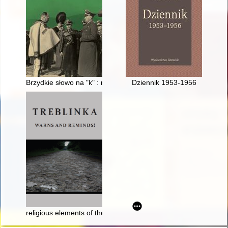
Brzydkie słowo na "k" : rzecz o kolaboracji
Dziennik 1953-1956
religious elements of the extermination at Treblinka : an attemp