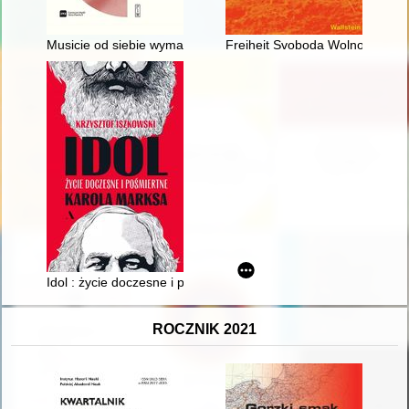
Musicie od siebie wymagać... : II pielgrzymka Jana Pawła II do
Freiheit Svoboda Wolność : Ein
Idol : życie doczesne i pośmiertne Karola Marksa
ROCZNIK 2021