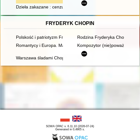
Dzieła zakazane : cenzura na Uniwersytecie Krakowskim w pie
FRYDERYK CHOPIN
Polskość i patriotyzm Fryderyka Chopina
Rodzina Fryderyka Chopina
Romantycy i Europa. Marzenia, doświadczenia, propozycje
Kompozytor (nie)poważny. Poc
Warszawa śladami Chopina. Spacerownik
SOWA OPAC v. 6.11.10 (2026-07-24)
Generated in 0,4905 s.