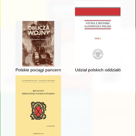
Polskie pociągi pancerne w wojnie polsko-bolszewickiej 1919-
Udział polskich oddziałów wojs