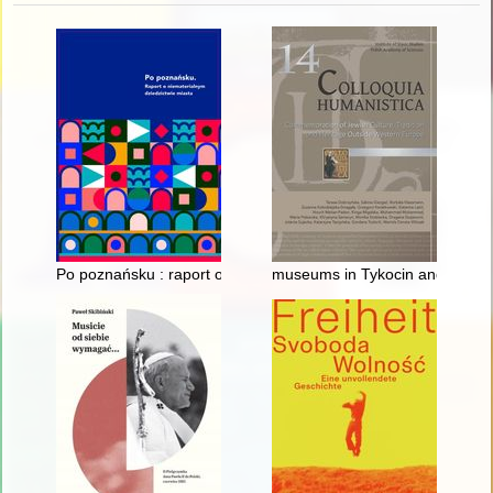
Po poznańsku : raport o niematerialnym dziedzictwie miasta
museums in Tykocin and Włodawa