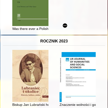
Was there ever a Polish peasant? : historical imagination and t
ROCZNIK 2023
Biskup Jan Lubrański humanista, senator, dyplomata, założycie
Znaczenie wolności i godności k