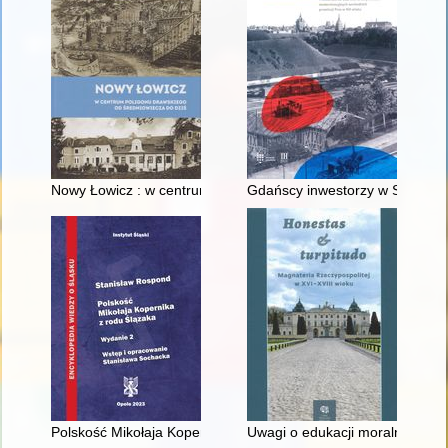
Nowy Łowicz : w centrum poligonu drawskiego od średniowiecz
Gdańscy inwestorzy w Sopocie :
Polskość Mikołaja Kopernika z rodu Ślązaka
Uwagi o edukacji moralnej synó