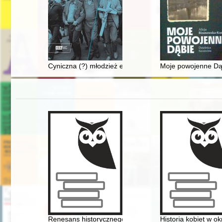
Cyniczna (?) młodzież ery atomowej : polskie nastolatk
Moje powojenne Dąb
Renesans historycznego Miasta Żydowskiego na krako
Historia kobiet w o