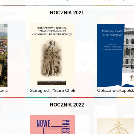
ROCZNIK 2021
ficzne i ikonograficzne dotyczące Bodzentyna w zasobie Archiwum Pań
Starogród : "Stare Chełmno" : zamek i pierwsza lokacj
Oblicza wielkopols
ROCZNIK 2022