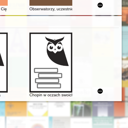
 dimension of Jagiellonian diplomacy
 Cię nie zdradziłem" - recenzja]
Obserwatorzy, uczestnicy operacji humanitarnej, eksper
a
Chopin w oczach swoich uczniów