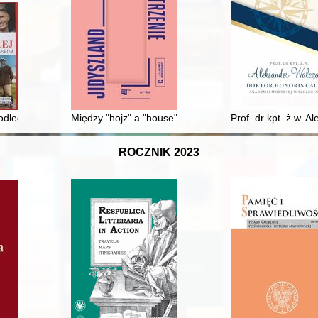
of Poles : Polish-German relations
dległej : opowieść na stulecie Bitwy Warszawskiej
Między "hojz" a "house" - socjolingwistyczny aspekt "
Prof. dr kpt. ż.w. 
ROCZNIK 2023