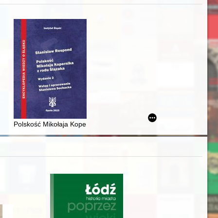
acheckich w XVI-wiecznej Rzeczypospolitej
Polskość Mikołaja Kopernika z rodu Ślązaka