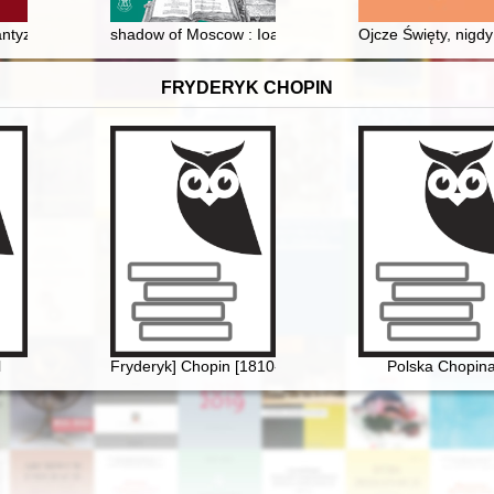
ntyzacji" dla zmiany modelu kultury serbskiej w wieku XVIII
shadow of Moscow : Ioannes Dantiscus and the eastern
Ojcze Święty, nigdy
FRYDERYK CHOPIN
l
Fryderyk] Chopin [1810-1849]
Polska Chopin