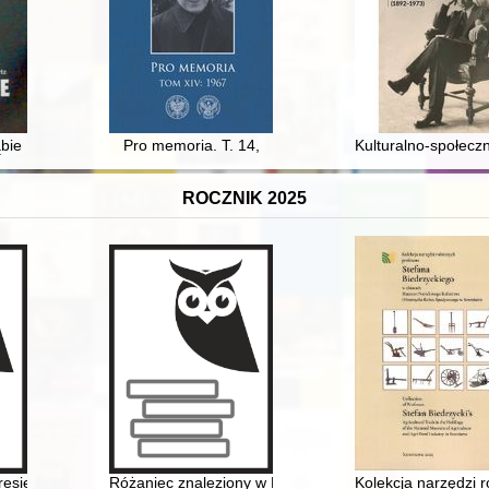
i wobec przemian cywilizacyjnych w końcu lat osiemdziesiątych
ie : dzielnica Szczecina
Pro memoria. T. 14,
Kulturalno-społecz
ROCZNIK 2025
wskim Kazimierzu
kresie 1945-1989 : dokonania naukowe, upowszechnianie badań, perspekt
Różaniec znaleziony w Katyniu : wspomnienia o księd
Kolekcja narzędzi 