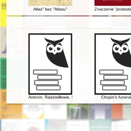
Atlas" bez "Atlasu"
Znaczenie "protesta
Antonin, Radziwiłłowie, Fryderyk Chopin [1810-1849]
Chopin's funera