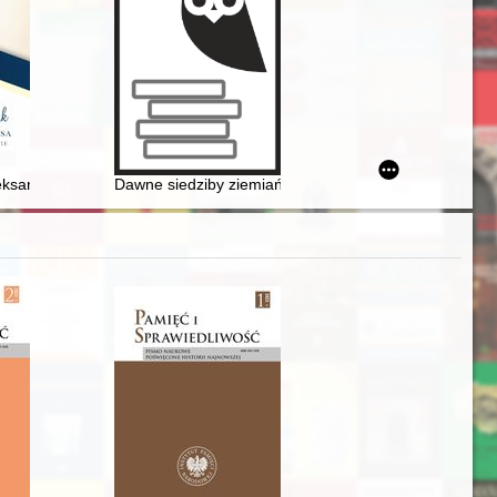
yinglish" na wybranych przykładach reklam drukowanych w dzienniku "F
Aleksander Hubert Walczak : doktor honoris causa Akademii Morskiej w S
Dawne siedziby ziemiańskie w okolicach Płocka. Cz. 9