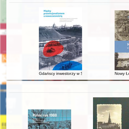
Gdańscy inwestorzy w Sopocie : prestiż finansowy
Nowy Ło