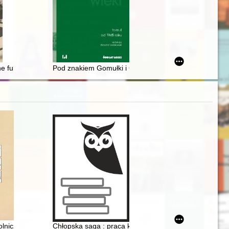
ne funkcje domu Kosterskich
Pod znakiem Gomułki i Gierka : sytuacja polityczna w
ywy i postulaty = The history of women in the period 1945-1989 : sch
zu Janie Leonie Ziółkowskim i generale Mieczysławie Smorawińskim
rolniczych profesora Stefana Biedrzyckiego w zbiorach Muzeum Narodoweg
Chłopska saga : praca konkursowa na pamiętniki roln