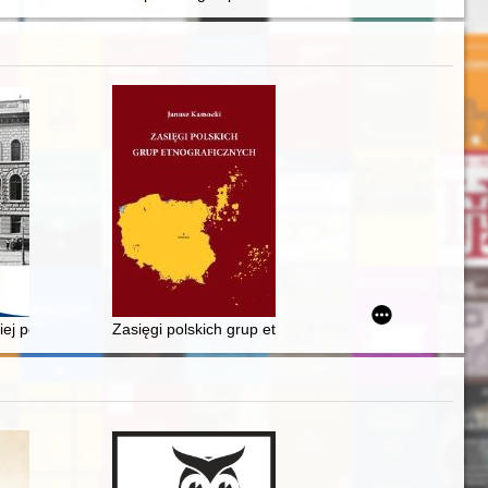
stwowego w Kielcach
a miasta w świetle badań z lat 2016-2018
kiej pobożności pod zaborem pruskim
Zasięgi polskich grup etnograficznych