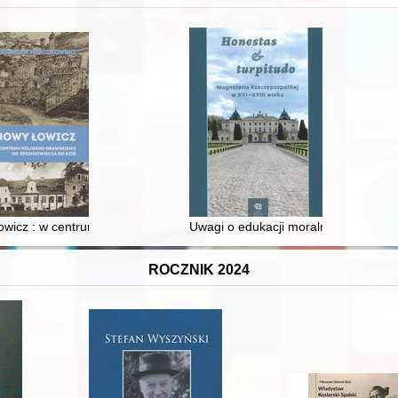
 i towarzyski lokalnego mieszczaństwa w 2. poł. XIX w
wicz : w centrum poligonu drawskiego od średniowiecza do dziś
Uwagi o edukacji moralnej synów szl
ROCZNIK 2024