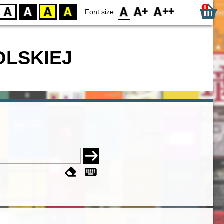
0
D
BW
YB
BY
F0
F1
F2
Font size:
OLSKIEJ