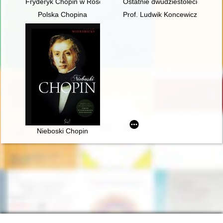
Fryderyk Chopin w Rościszewie
Ostatnie dwudziestolecie : 75
Polska Chopina
Prof. Ludwik Koncewicz (1790-
Nieboski Chopin