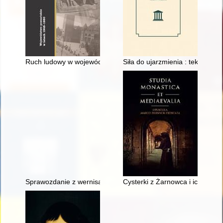
Ruch ludowy w województwie poznańskim w latach 1945-1950 :
Siła do ujarzmienia : teksty wy
Sprawozdanie z wernisażu wystawy "Łódź poprzez wieki", Łódź,
Cysterki z Żarnowca i ich sąsie