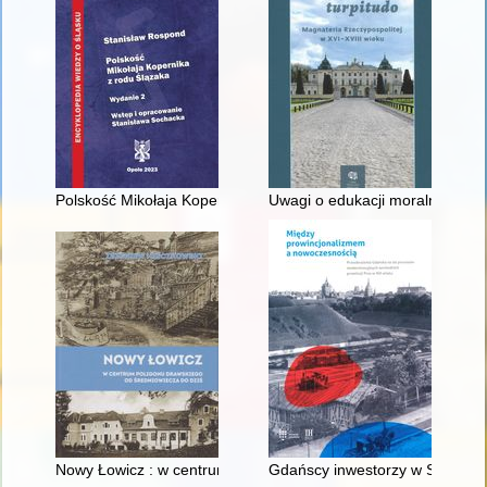
Polskość Mikołaja Kopernika z rodu Ślązaka
Uwagi o edukacji moralnej synó
Nowy Łowicz : w centrum poligonu drawskiego od średniowiecz
Gdańscy inwestorzy w Sopocie :