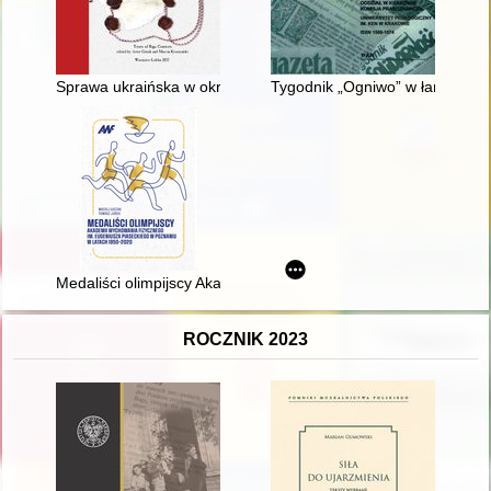
Sprawa ukraińska w okresie rokowań preliminariów pokoju w R
Tygodnik „Ogniwo” w łańcuchu p
Medaliści olimpijscy Akademii Wychowania Fizycznego im. Eu
ROCZNIK 2023