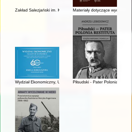
Zakład Salezjański im. Księdza Bosko w Oświęcimiu : kronika. T
Materiały dotyczące wychodźs
Wydział Ekonomiczny, Uniwersytet Marii Curie-Skłodowskiej w 
Piłsudski - Pater Polonia Restit