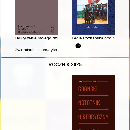
Odkrywanie mojego dziadka
Legia Poznańska pod twierdzą K
Zwierciadło" i tematyka reportaży jako pomysł badawczy = "Zwi
ROCZNIK 2025