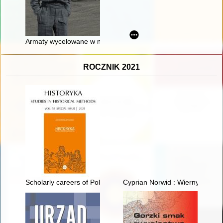
Armaty wycelowane w niebo : przeciwlotnicza epopeja pułko
ROCZNIK 2021
Scholarly careers of Polish women historians in the era of the P
Cyprian Norwid : Wierny-Portret 