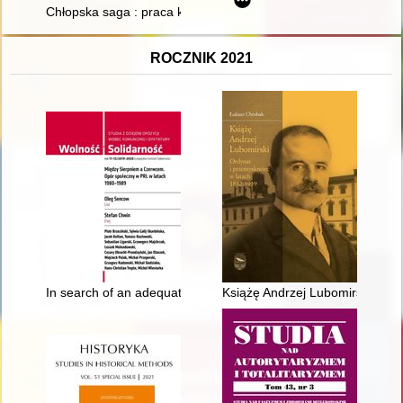
Chłopska saga : praca konkursowa na pamiętniki rolników 199
ROCZNIK 2021
In search of an adequate novel on the democratic changes of
Książę Andrzej Lubomirski : or