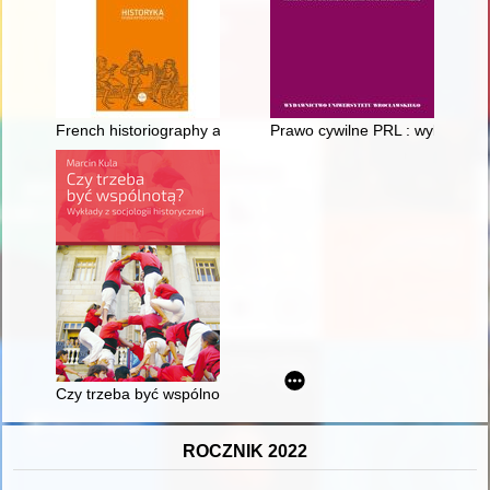
French historiography and Oskar Halecki
Prawo cywilne PRL : wybrane zag
Czy trzeba być wspólnotą? : wykłady z socjologii historycznej
ROCZNIK 2022