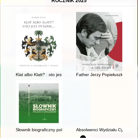
ROCZNIK 2025
Klat albo Klatt? : oto jest pytanie... : opowieść o korzeniach i l
Father Jerzy Popiełuszko : a life
Słownik biograficzny polskich strażaków. T. 2
Absolwenci Wydziału Cybernety