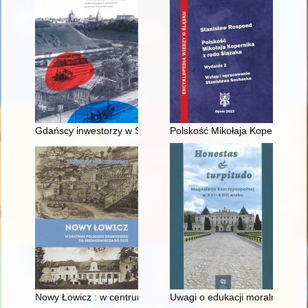
Gdańscy inwestorzy w Sopocie : prestiż finansowy i towarzyski
Polskość Mikołaja Kopernika z 
Nowy Łowicz : w centrum poligonu drawskiego od średniowiecz
Uwagi o edukacji moralnej synó