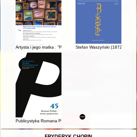
Artysta i jego matka : "Pamiętnik…" Adelajdy Wiwulskiej jako 
Stefan Waszyński (1872–1908) i
Publicystyka Romana Pollaka na łamach "Kuriera Poznańskieg
FRYDERYK CHOPIN