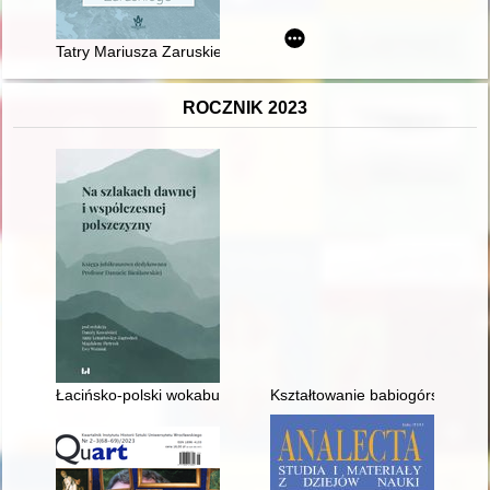
Tatry Mariusza Zaruskiego
ROCZNIK 2023
Łacińsko-polski wokabularz Bartłomieja z Bydgoszczy : opis p
Kształtowanie babiogórskiej prz