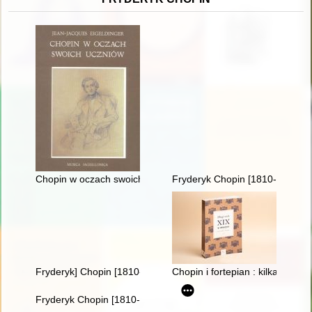
Chopin w oczach swoich uczniów
Fryderyk Chopin [1810-1849]
Fryderyk] Chopin [1810-1849]
Chopin i fortepian : kilka uwag 
Fryderyk Chopin [1810-1849] i jego muzyka