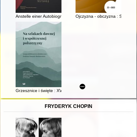
Anstelle einer Autobiographie? : Schreiben über die Shoah in 
Ojczyzna - obczyzna : Stanisław
Grzesznice i święte : XVI-wieczne formacje na -ic(a)/-yc(a), -ni
FRYDERYK CHOPIN