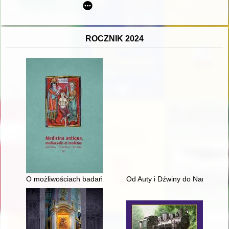
ROCZNIK 2024
O możliwościach badań wpływu warunków pogodowych na czł
Od Auty i Dźwiny do Narwi i Bug