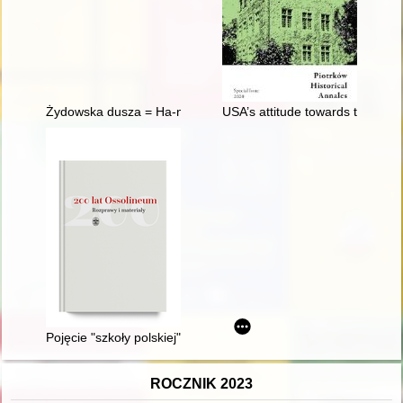
Żydowska dusza = Ha-neshmah ha-yehudit : życie Żydów we Wr
USA’s attitude towards the Rus
Pojęcie "szkoły polskiej" w malarstwie i grafice a formowanie 
ROCZNIK 2023