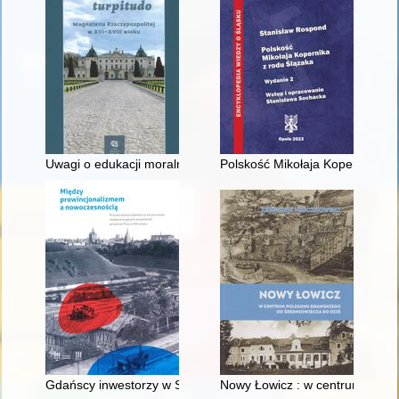
Uwagi o edukacji moralnej synów szlacheckich w XVI-wiecznej 
Polskość Mikołaja Kopernika z 
Gdańscy inwestorzy w Sopocie : prestiż finansowy i towarzyski
Nowy Łowicz : w centrum polig