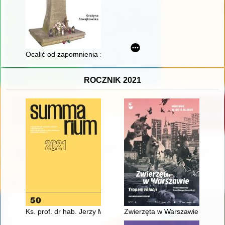
Ocalić od zapomnienia : żołnierze z Białej Rawskiej i okolic w 
ROCZNIK 2021
Ks. prof. dr hab. Jerzy Misiurek
Zwierzęta w Warszawie : tropem