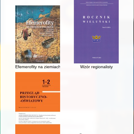
Efemerofity na ziemiach polskich : śladem migracji instrum
Wzór regionalisty