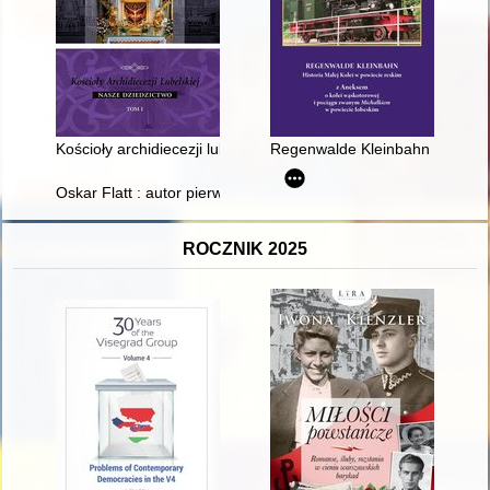
Kościoły archidiecezji lubelskiej : nasze dziedzictwo. T. 1
Regenwalde Kleinbahn : histori
Oskar Flatt : autor pierwszego przewodnika po Łodzi : 1853 :
ROCZNIK 2025