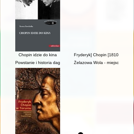
Chopin idzie do kina
Fryderyk] Chopin [1810-1849]. 
Powstanie i historia dagerotypowych wizerunków Fryderyka Ch
Żelazowa Wola - miejsce urodz