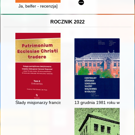
Ja, belfer - recenzja]
ROCZNIK 2022
Ślady misjonarzy franciszkańskich ze Śląska w dziejach Kościo
13 grudnia 1981 roku w COSS