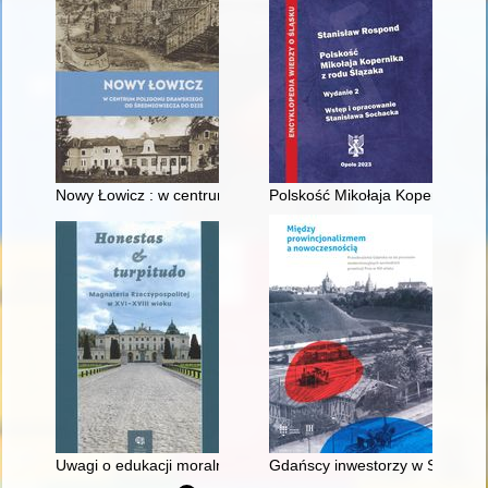
Nowy Łowicz : w centrum poligonu drawskiego od średniowiecz
Polskość Mikołaja Kopernika z 
Uwagi o edukacji moralnej synów szlacheckich w XVI-wiecznej 
Gdańscy inwestorzy w Sopocie :