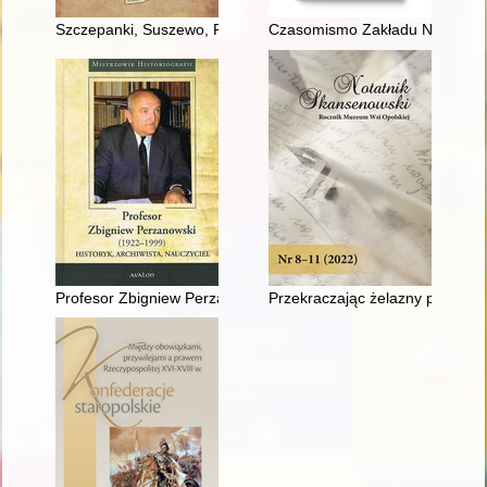
Szczepanki, Suszewo, Podkłokock w źródłach i we wspomnie
Czasomismo Zakładu Narodowego
Profesor Zbigniew Perzanowski - badacz, nauczyciel, człowiek
Przekraczając żelazny próg : 