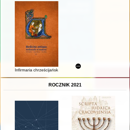
Infirmaria chrześcijańska" Mikołaja z Mościsk (1624) : dyskurs 
ROCZNIK 2021