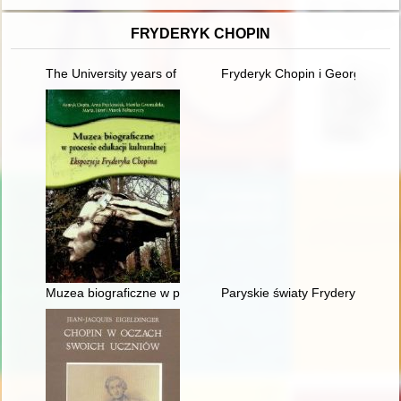
FRYDERYK CHOPIN
The University years of Fryderyk Chopin
Fryderyk Chopin i George Sand w
Muzea biograficzne w procesie edukacji kulturalnej. Ekspozyc
Paryskie światy Fryderyka Cho