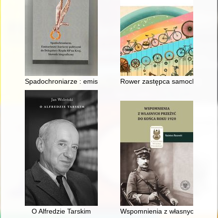
Spadochroniarze : emisariusze i kurierzy polityczni do Delegat
Rower zastępca samochodu
O Alfredzie Tarskim
Wspomnienia z własnych przeż