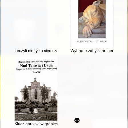
Leczyli nie tylko siedlczan : słownik biograficzny siedleckich l
Wybrane zabytki archeologiczne
Klucz gorajski w granicach obecnego powiatu biłgorajskiego: s