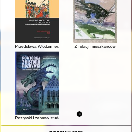
Przedsława Włodzimierzówna - łup wojenny czy zakładniczka 
Z relacji mieszkańców
Rozrywki i zabawy studentów Uniwersytetu Poznańskiego w d