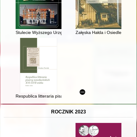
Stulecie Wyższego Urzędu Górniczego w Katowicach
Załęska Hałda i Osiedle Witosa
Respublica litteraria pisarzy nowołacińskich XVI-XVII wieku : stu
ROCZNIK 2023