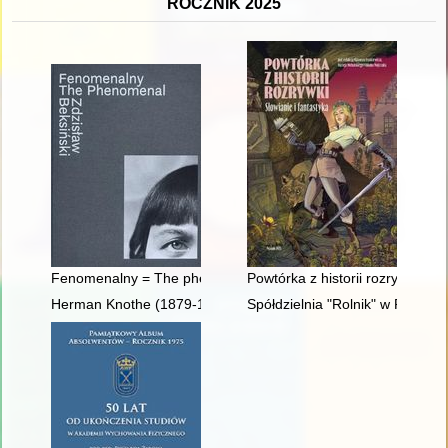
ROCZNIK 2025
Fenomenalny = The phenomenal Zdzisław Beksiński
Powtórka z historii rozrywki : Sł
Herman Knothe (1879-1961) : twórca historii polskiego łowiec
Spółdzielnia "Rolnik" w Pobiedz