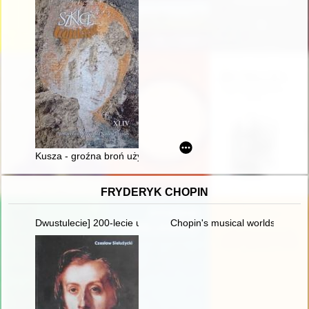
Kusza - groźna broń używana w średniowiecznej Legnicy
FRYDERYK CHOPIN
Dwustulecie] 200-lecie urodzin Fryderyka Chopina
Chopin's musical worlds the 18