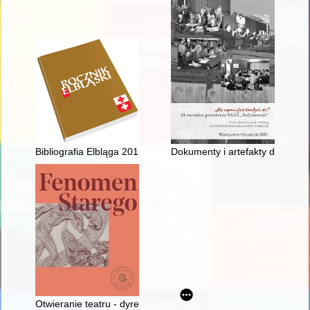
Bibliografia Elbląga 2015-2020 wraz z uzupełnieniami z lat po
Dokumenty i artefakty dotyczące
Otwieranie teatru - dyrekcja Mikołaja Grabowskiego