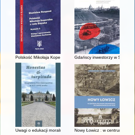
Polskość Mikołaja Kopernika z rodu Ślązaka
Gdańscy inwestorzy w Sopocie :
Uwagi o edukacji moralnej synów szlacheckich w XVI-wiecznej 
Nowy Łowicz : w centrum polig