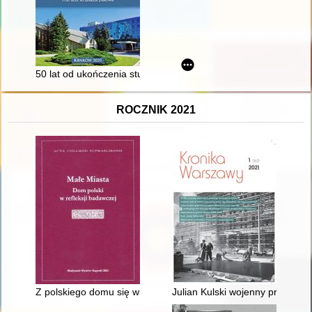
50 lat od ukończenia studiów w Akademii Wychowania Fizyczn
ROCZNIK 2021
Z polskiego domu się wiodący : ksiądz Piotr Chwiećkowski (17
Julian Kulski wojenny prezyden