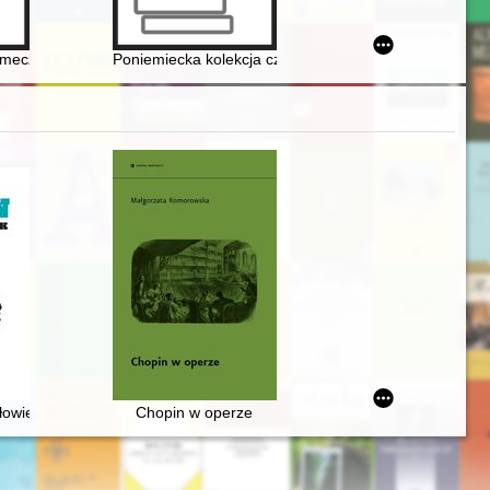
y październikowej w Polsce
mecz. T. 2
Poniemiecka kolekcja czaszek ludzkich z Australii w p
006. [T. 1]
j w zbiorach polskich (wybór)
złowiek
Chopin w operze