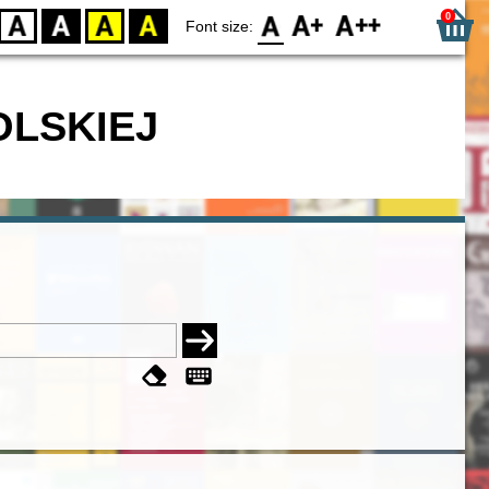
0
D
BW
YB
BY
F0
F1
F2
Font size:
OLSKIEJ