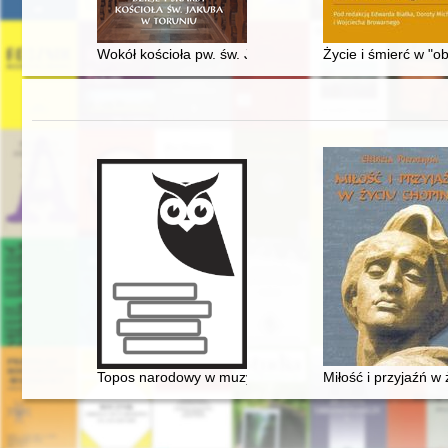
Wokół kościoła pw. św. Jakuba Apostoła w Toruniu : ra
Życie i śmierć w "o
Topos narodowy w muzyce polskiej pierwszej połowy XI
Miłość i przyjaźń w