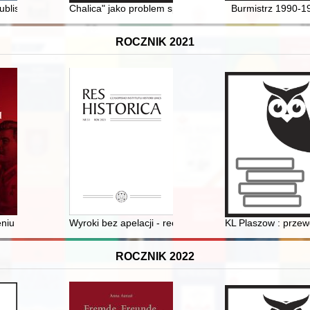
fia 1982-2017 : Muzeum Książki Artystycznej w Łodzi, czerwiec-lipiec 
publishing 15th century papal sources
Chalica" jako problem społeczno-prawny w międzywojenne
Burmistrz 1990-1
ROCZNIK 2021
olesława Mościckiego
eniu Stalina : opowieści biograficzne Broniewski, Tuwim, Gałczyński, Bo
Wyroki bez apelacji - recenzja]
KL Plaszow : przew
ROCZNIK 2022