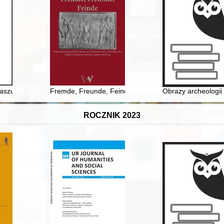
ów o niepodległość ziemi sierakowsko-międzychodzkiej 1918-1921. T. 2
 Kaszubach w latach 1906-1907
Fremde, Freunde, Feinde : Wahrnehmung und Bewert
Obrazy archeologii
ROCZNIK 2023