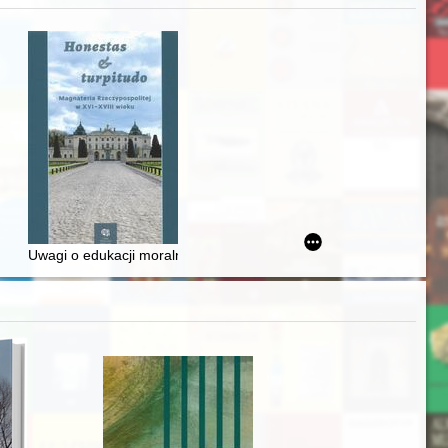
zczaństwa w 2. poł. XIX w
awskiego od średniowiecza do dziś
Uwagi o edukacji moralnej synów szlacheckich w XVI-wiecznej Rze