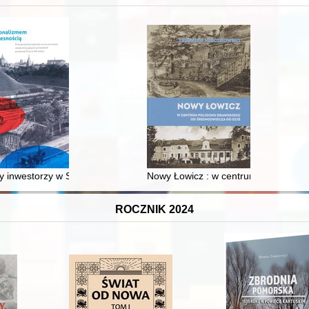
 inwestorzy w Sopocie : prestiż finansowy i towarzyski lokalnego mies
Nowy Łowicz : w centrum poligonu dr
ROCZNIK 2024