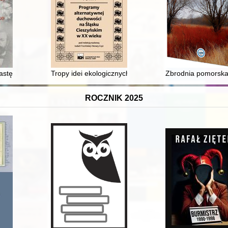
astępcy oraz generał-gubernatorzy jako reprezentanci władz Królestwa 
Tropy idei ekologicznych w wydawnictwach Śląska Cie
Zbrodnia pomorska
ROCZNIK 2025