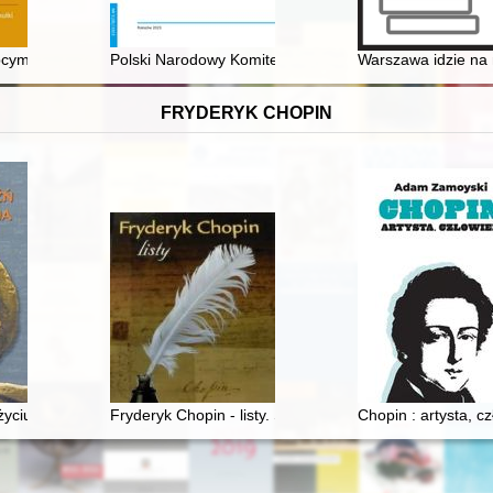
townicze prace archeologiczne w 2020 roku
bcym mieście" : Marka Krajewskiego obrazy (z) Wrocławia
Polski Narodowy Komitet Demokratyczny wobec odwilż
Warszawa idzie na 
FRYDERYK CHOPIN
X wieku. Międzynarodowa konferencja naukowo-artystyczna, 20-21 XI 2
 życiu Chopina
Fryderyk Chopin - listy. Skarbiec spuścizny epistolarne
Chopin : artysta, c