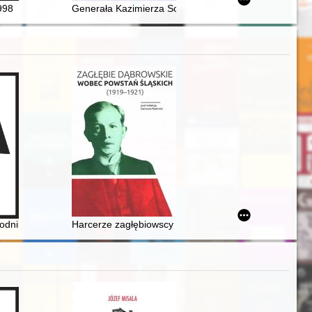
2025
j prasie żydowskiej = "Chalitzah" as a social and legal issue in the 
998
Generała Kazimierza Sosnkowskiego sejmowy patron ro
y-Żeleński
odnik archeologiczny
Harcerze zagłębiowscy w dobie I powstania śląskiego