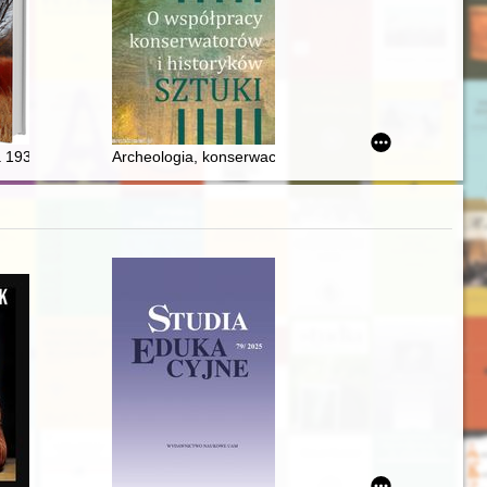
Polskiego w guberni kaliskiej w latach 1867-1914
szyńskiego w pierwszej połowie XX wieku
 1939 roku w powiecie kartuskim
Archeologia, konserwacja zabytków, historia sztuki i