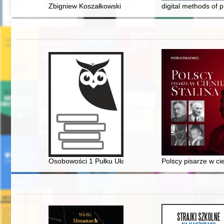
Zbigniew Koszałkowski : projekty periodyków : monogra
digital methods of 
Osobowości 1 Pułku Ułanów Krechowieckich im. płk. B
Polscy pisarze w ci