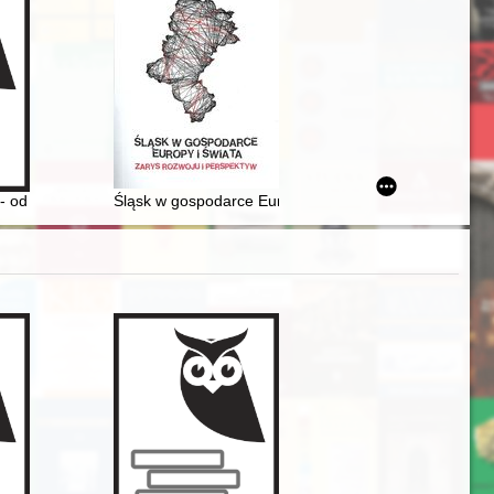
,
ung von Fremden in den Chroniken des Gallus Anonymus und des Co
 - od poszukiwania przygód do interdyscyplinarnej nauki
Śląsk w gospodarce Europy i świata : zarys rozwoju i 