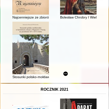
Najcenniejsze ze zbiorów Głównej Biblioteki Lekarskiej
Bolesław Chrobry I Wielki : pier
Stosunki polsko-mołdawskie w kontekście relacji z Węgrami i T
ROCZNIK 2021