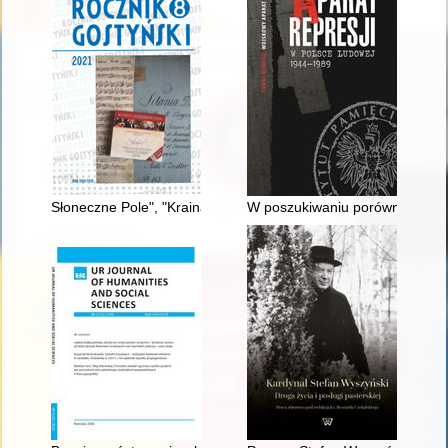
Słoneczne Pole", "Kraina Zbóż" i "Dom Jasnowłosych" : niem
W poszukiwaniu porównawczej sy