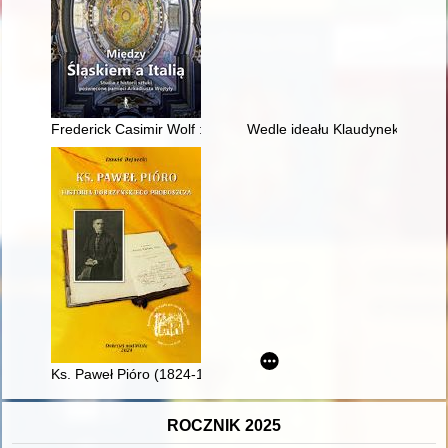
Frederick Casimir Wolf : founder and first chancellor of the Un
Wedle ideału Klaudynek..." : wi
Ks. Paweł Pióro (1824-1909) : historia dobrzyńskiego probosz
ROCZNIK 2025