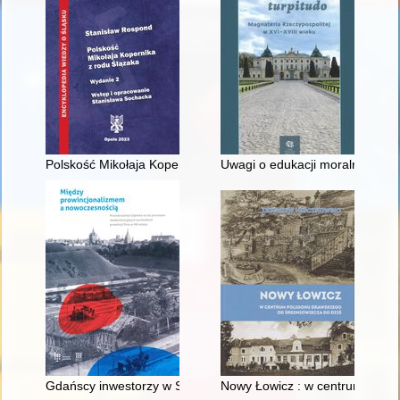
Polskość Mikołaja Kopernika z rodu Ślązaka
Uwagi o edukacji moralnej synó
Gdańscy inwestorzy w Sopocie : prestiż finansowy i towarzyski
Nowy Łowicz : w centrum polig