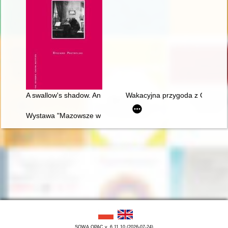
A swallow's shadow. An essay on Chopin's thoughts
Wakacyjna przygoda z Chopine
Wystawa "Mazowsze w czasach Chopina" - połączenie środków
SOWA OPAC v. 6.11.10 (2026-07-24)