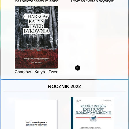
Bezpieczeństwo mieszkańców Galicji Wschodniej w latach 19
Prymas Stefan Wyszyński a dą
Charków - Katyń - Twer - Bykownia : materiały z konferencji na
ROCZNIK 2022