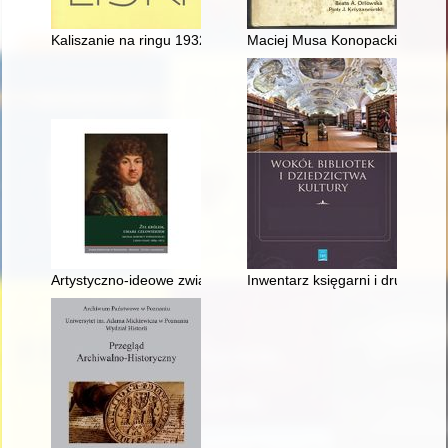
Kaliszanie na ringu 1932-2019 - recenzja]
Maciej Musa Konopacki - wileńs
Artystyczno-ideowe związki Michała Korybuta Wiśniowieckieg
Inwentarz księgarni i drukarni