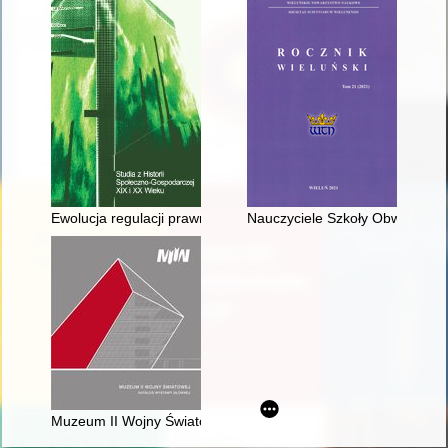
Ewolucja regulacji prawnych kąpielisk w II Rzeczypospolitej = E
Nauczyciele Szkoły Obwodowej 
Muzeum II Wojny Światowej : katalog wystawy głównej