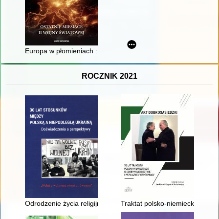
Europa w płomieniach : ostatnie miesiące II wojny światowej
ROCZNIK 2021
Odrodzenie życia religijnego Polaków w pierwszym dziesięciolec
Traktat polsko-niemiecki z 1991