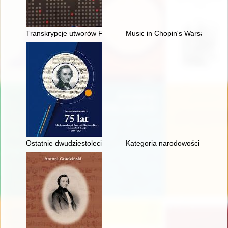
Transkrypcje utworów Fryderyka Chopina : katalog rękopisów,
Music in Chopin's Warsaw
Ostatnie dwudziestolecie : 75 lat Międzynarodowych Festiwal
Kategoria narodowości w recepc