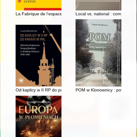
La Fabrique de l’espace religieux (Xe - XVIe siècle)
Local vs. national : commemorat
Od kaplicy w II RP do parafii w PRL : historia misjonarzy Świę
POM w Klonownicy : powstanie : 