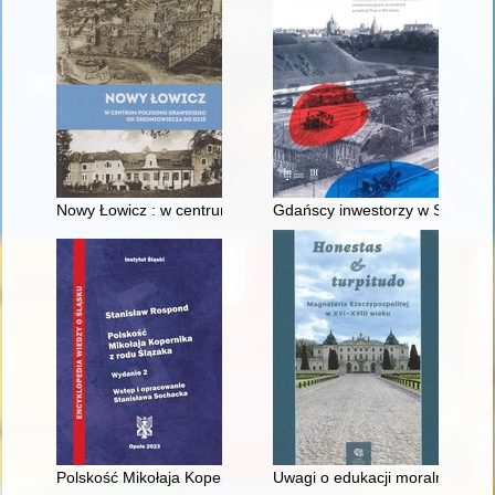
Nowy Łowicz : w centrum poligonu drawskiego od średniowiecz
Gdańscy inwestorzy w Sopocie :
Polskość Mikołaja Kopernika z rodu Ślązaka
Uwagi o edukacji moralnej synó