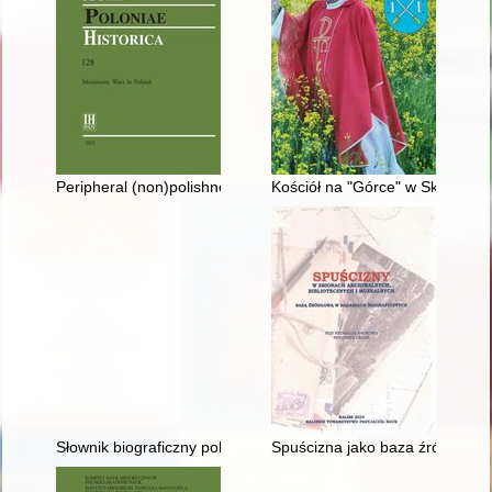
Peripheral (non)polishnesses : museums, creeping conflicts, an
Kościół na "Górce" w Skępem
Słownik biograficzny polskiego obozu narodowego : całość w 4
Spuścizna jako baza źródłowa d