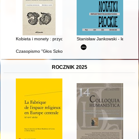
Kobieta i monety : przyczynek do mennictwa księżnej morawski
Stanisław Jankowski - legionis
Czasopismo "Głos Szkoły i Rodziny" (1925-1926) źródłem do 
ROCZNIK 2025