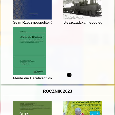
Sejm Rzeczypospolitej Obojga Narodów (1569-1793)
Bieszczadzka niepodległość : 
Meide die Häretiker": die antihussitische Reaktion des Heidel
ROCZNIK 2023