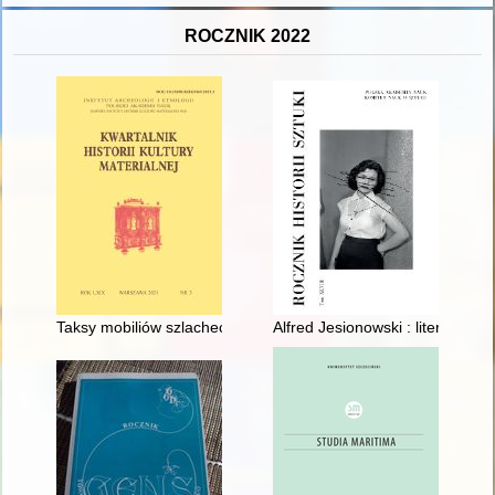
ROCZNIK 2022
Taksy mobiliów szlacheckich z krakowskich ksiąg grodzkich z k
Alfred Jesionowski : literat i m