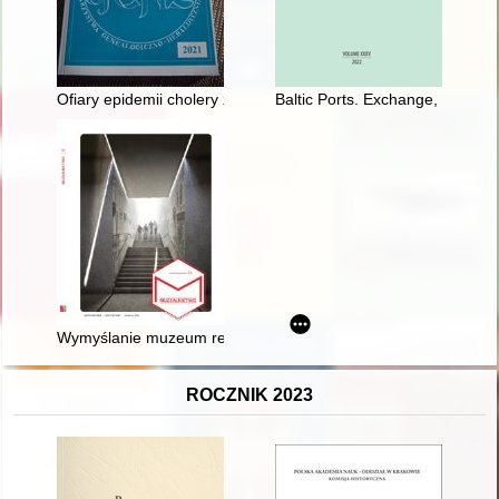
Ofiary epidemii cholery z lat 1852 i 1866 na terenie parafii pw
Baltic Ports. Exchange, Conflic
Wymyślanie muzeum relacyjnego = Inventing a relational mu
ROCZNIK 2023