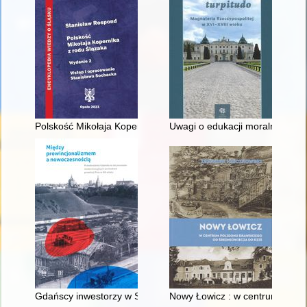
Polskość Mikołaja Kopernika z rodu Ślązaka
Uwagi o edukacji moralnej synó
Gdańscy inwestorzy w Sopocie : prestiż finansowy i towarzyski
Nowy Łowicz : w centrum polig