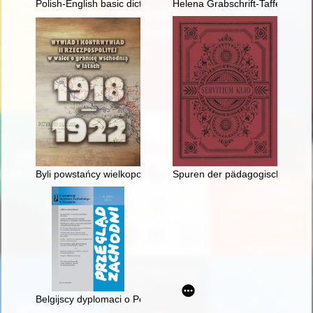
Polish-English basic dictionary of archaeological terminology
Helena Grabschrift-Taffet : a K
Byli powstańcy wielkopolscy w służbie wywiadu i kontrwywiadu 
Spuren der pädagogischen Inn
Belgijscy dyplomaci o Polsce w okresie II wojny światowej : w 