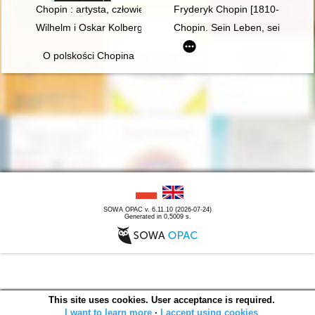
Chopin : artysta, człowiek
Fryderyk Chopin [1810-1849]. R
Wilhelm i Oskar Kolbergowie - zarys życia i przyjaźni z Fryde
Chopin. Sein Leben, sein Werk,
O polskości Chopina
SOWA OPAC v. 6.11.10 (2026-07-24)
Generated in 0,5009 s.
This site uses cookies. User acceptance is required.
I want to learn more
∙
I accept using cookies