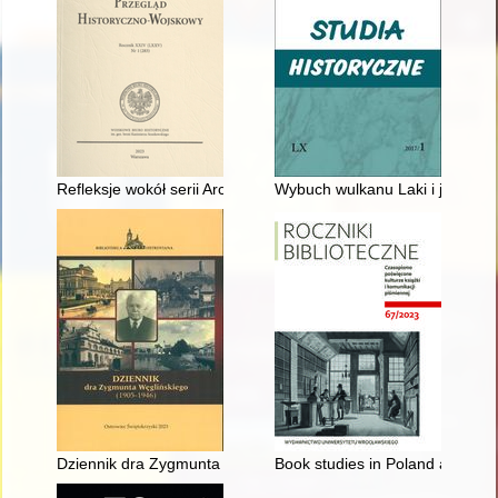
Refleksje wokół serii Archiwum Uniwersytetu Jana Kazimierza
Wybuch wulkanu Laki i jego sku
Dziennik dra Zygmunta Węglińskiego (1905-1946)
Book studies in Poland after t