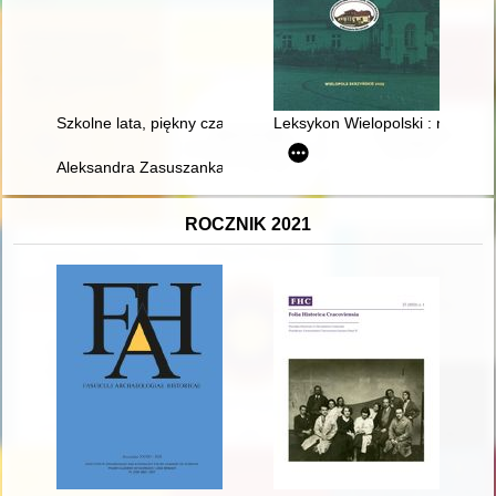
Szkolne lata, piękny czas... Zespół Szkół Ponadpodstawowych n
Leksykon Wielopolski : na 25 le
Aleksandra Zasuszanka-Dobrowolska (1906-1989) : życie i dzia
ROCZNIK 2021