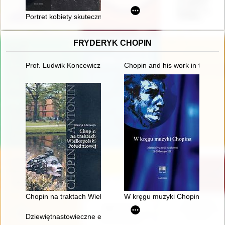
Portret kobiety skutecznej : opowieść o Jadwidze Zamoyskiej
FRYDERYK CHOPIN
Prof. Ludwik Koncewicz (1790-1857). Nauczyciel Fryderyka C
Chopin and his work in the conte
Chopin na traktach Wielkopolski południowej
W kręgu muzyki Chopina. Materi
Dziewiętnastowieczne edycje dzieł Fryderyka Chopina jako aspek