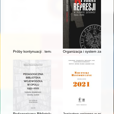
Próby kontynuacji : tematyka literacka na łamach syjonistyczn
Organizacja i system zabezpie
Pedagogiczna Biblioteka Wojewódzka w Opolu Filia w Kędzierz
Jeniectwo wojenne w późnym śr