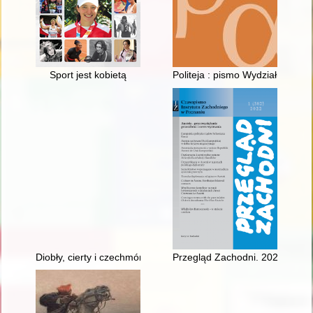
Sport jest kobietą
Politeja : pismo Wydziału Studi
Diobły, cierty i czechmóny : obraz diabła w gwarze Śląska Cie
Przegląd Zachodni. 2022, nr 1 /