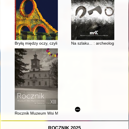
Bryłą między oczy, czyli Spór historyka z regionalistą
Na szlaku... : archeologiczne o
Rocznik Muzeum Wsi Mazowieckiej w Sierpcu. T. 13 (2024)
ROCZNIK 2025