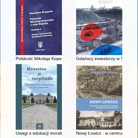
Polskość Mikołaja Kopernika z rodu Ślązaka
Gdańscy inwestorzy w Sopocie :
Uwagi o edukacji moralnej synów szlacheckich w XVI-wiecznej 
Nowy Łowicz : w centrum polig