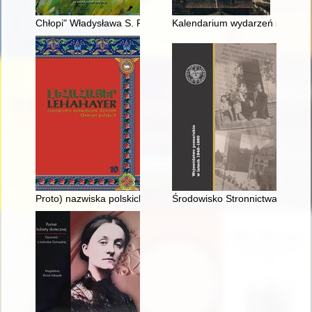
Chłopi" Władysława S. Reymonta w drodze do światowej sławy
Kalendarium wydarzeń społeczn
Proto) nazwiska polskich Ormian na podstawie rzymskokatolic
Środowisko Stronnictwa Narodow