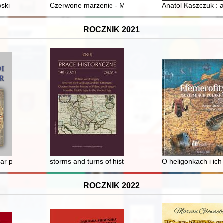
ki : projekty periodyków : monografia 1982-2017 : Muzeum Książki Art
Czerwone marzenie - Manfred von Richthofen
Anatol Kaszczuk : 
ROCZNIK 2021
o Rocha w Europie
ar polityki Bolesława Chrobrego w 1018 r
storms and turns of history" : emigration narratives in 
O heligonkach i ich
ROCZNIK 2022