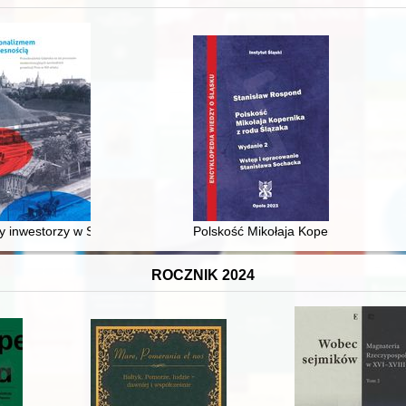
XVI-wiecznej Rzeczypospolitej
 inwestorzy w Sopocie : prestiż finansowy i towarzyski lokalnego mies
Polskość Mikołaja Kopernika z rodu 
ROCZNIK 2024