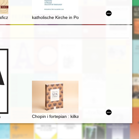
ej Przeszłości" oraz w publikacji "100 tomów Naszej Przeszłości"
ficzne wśród mieszkańców Lubrańca w okresie odzyskiwania przez Po
katholische Kirche in Polen und Erster Weltkrieg = Koś
hopin nie został twórcą opery narodowej
a
Chopin i fortepian : kilka uwag o relacji człowieka z p