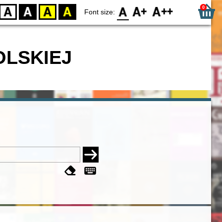
0
D
BW
YB
BY
F0
F1
F2
Font size:
OLSKIEJ