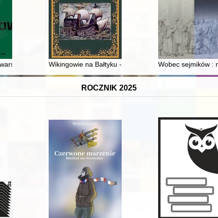
 warszawskiego : wybrane hasła
Wikingowie na Bałtyku - skandynawska i słowiańska o
Wobec sejmików : m
ROCZNIK 2025