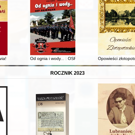
układzie systematycznym" Juliana Krzyżanowskiego
avia! : związki bp. prof. Jana Kopca z Wrocławiem
Od ognia i wody... : OSP Dziedzice
Opowieści złotopot
ROCZNIK 2023