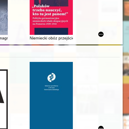
becność w basenie Morza Bałtyckiego we wczesnym średniowieczu : zar
agnateria Rzeczypospolitej w XVI-XVIII wieku. T. 2
Niemiecki obóz przejściowy dla jeńców i ludności cyw