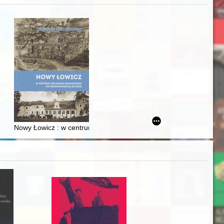
zczaństwa w 2. poł. XIX w
Ślązaka
Nowy Łowicz : w centrum poligonu drawskiego od średniowiecza d