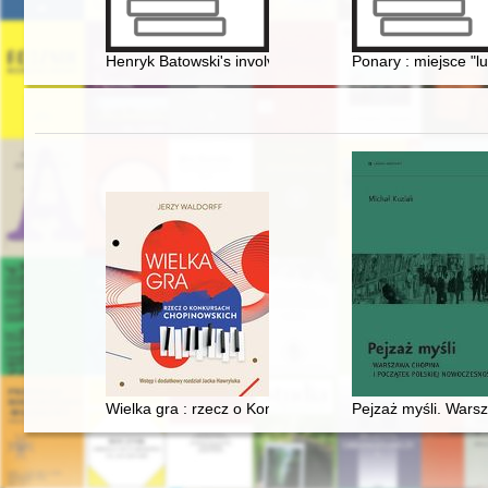
Henryk Batowski's involvement in promoting the idea of
Ponary : miejsce "lu
Wielka gra : rzecz o Konkursach Chopinowskich
Pejzaż myśli. Wars