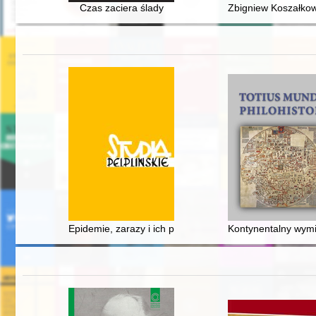
Czas zaciera ślady
Zbigniew Koszałkows
Epidemie, zarazy i ich patroni : początki kultu święteg
Kontynentalny wymi