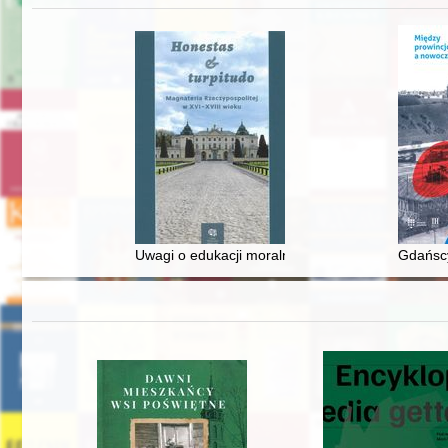
Uwagi o edukacji moralnej synów szlacheckich w 
Gdańscy