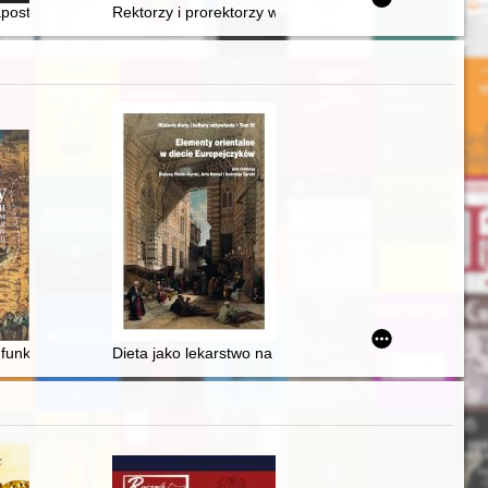
ystycznej w Łodzi, czerwiec-lipiec 2025
apostoł Maryi : (materiały z sympozjów w Elblągu i Zamościu)
Rektorzy i prorektorzy w 55-leciu Uniwersytetu Gdańs
the 20th century in Polish and Hungarian history textbooks
 funkcjonowaniu w polskim folklorze muzycznym = Heligonkas (heligonka)
Dieta jako lekarstwo na przykładzie siedemnastowiecz