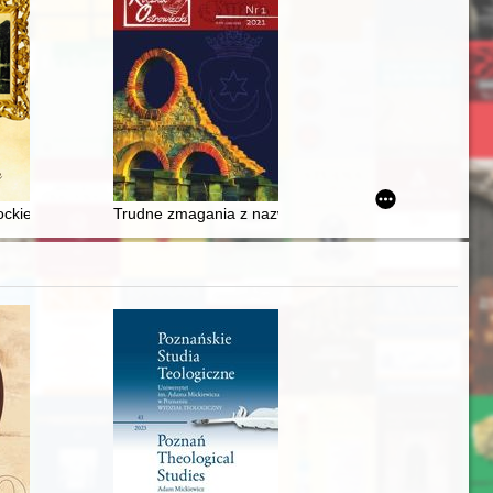
ockie
Trudne zmagania z nazwą wsi Rzuchów