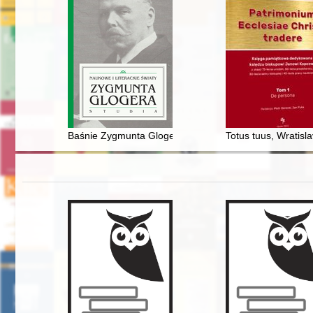
Baśnie Zygmunta Glogera w "Polskiej bajce ludowej w 
Totus tuus, Wratisl