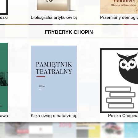
 Slavic unity in Poland after the Second World War
dzkiej rzeźni"
Bibliografia artykułów bpa Jana Kopca na łamach "Nasz
Przemiany demogra
FRYDERYK CHOPIN
zawa Chopina i początek polskiej nowoczesności
Kilka uwag o naturze opery, czyli dlaczego Fryderyk C
Polska Chopin