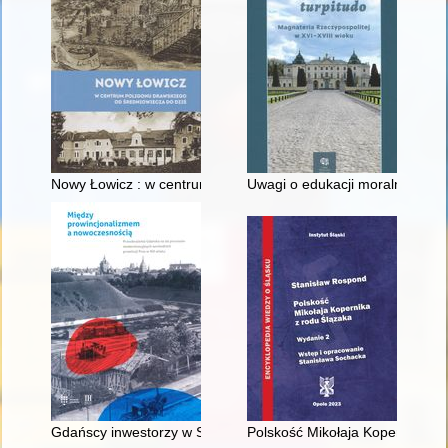
Nowy Łowicz : w centrum poligonu drawskiego od średniowiecz
Uwagi o edukacji moralnej synó
Gdańscy inwestorzy w Sopocie : prestiż finansowy i towarzyski
Polskość Mikołaja Kopernika z 