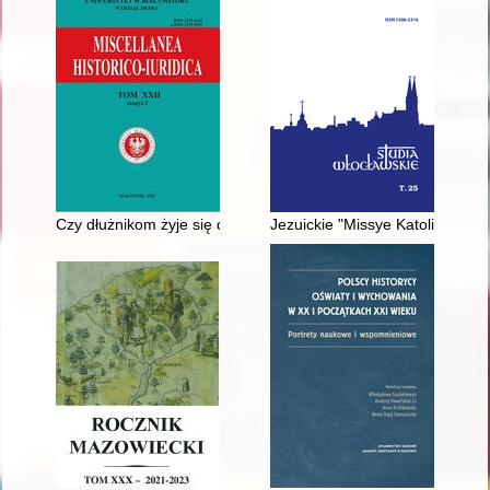
Czy dłużnikom żyje się dzisiaj lepiej niż żyło im się za PRL
Jezuickie "Missye Katolickie" 