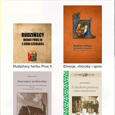
Rudzińscy herbu Prus III z ziemi ciechanowskiej w archiwaliach
Emocje, choroby i sposoby lecze