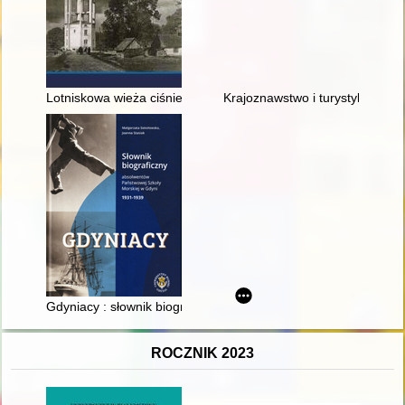
Lotniskowa wieża ciśnień w Dęblinie : przyszłość przeszłości :
Krajoznawstwo i turystyka w Świ
Gdyniacy : słownik biograficzny absolwentów Państwowej Szko
ROCZNIK 2023