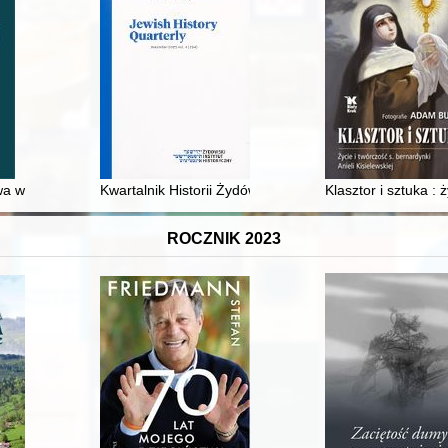
a agoralne
 w Czechosłowacji wobec NSZZ "Solidarność" na przykładzie dzienni
Kwartalnik Historii Żydów = Jewish History Quarterly. 2
Klasztor i sztuka : 
ROCZNIK 2023