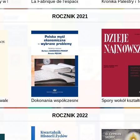
e memory of women (1864-1914) = Ich słowa, ich czyny : Powstanie styc
y w Katyniu : wspomnienia o księdzu Janie Leonie Ziółkowskim i gene
La Fabrique de l’espace religieux (Xe - XVIe siècle)
Kronika Palestry i
ROCZNIK 2021
f 1410 - recenzja]
ley Pańskiey y czczi SS. Iego" : o niektórych relikwiarzach z toruńskie
Dokonania współczesnej myśli ekonomicznej..." pomiędzy
Spory wokół kształt
ROCZNIK 2022