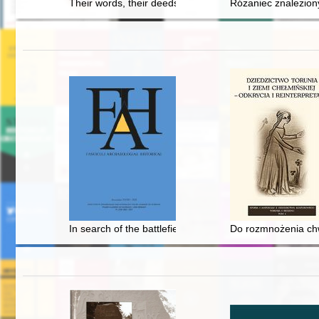
Their words, their deeds : the January Uprising in th
Różaniec znalezion
In search of the battlefield of Tannenberg (Grunwald) o
Do rozmnożenia chwa