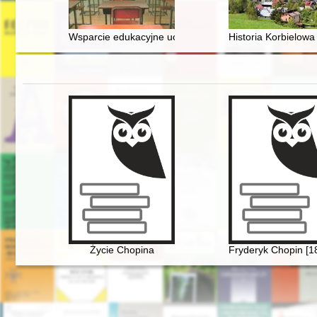
Wsparcie edukacyjne uczniów zdolnych w publicznych lic
Historia Korbielowa 
Życie Chopina
Fryderyk Chopin [1