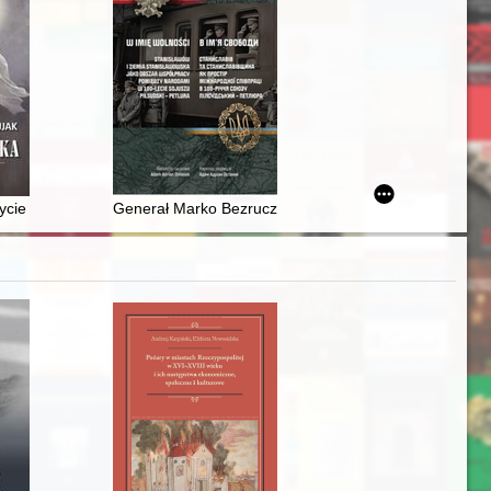
ka "Rudé Právo" (1980-1981)
022 nr 4
życie i twórczość s. bernardynki Anieli Kisielewskiej
Generał Marko Bezruczko (1893-1944) - bohater dwó