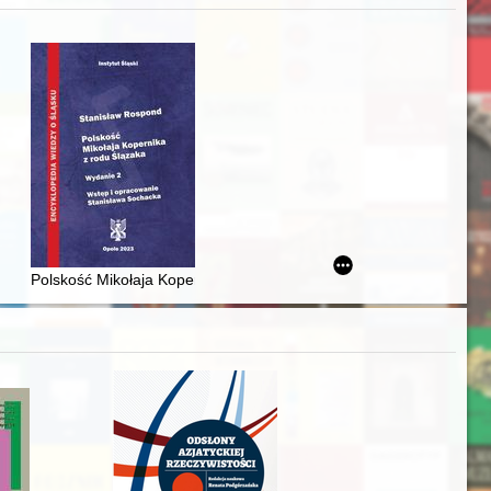
zczaństwa w 2. poł. XIX w
awskiego od średniowiecza do dziś
Polskość Mikołaja Kopernika z rodu Ślązaka