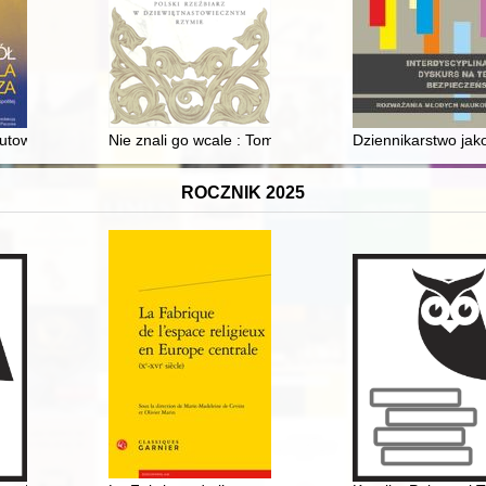
utowicza pierwszego prezydenta Drugiej Rzeczypospolitej
Nie znali go wcale : Tomasz Oskar Sosnowski : polski
Dziennikarstwo jako
ROCZNIK 2025