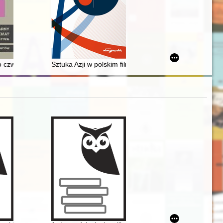
 rzeźbiarz w dziewiętnastowiecznym Rzymie
 czwarta władza : o niezależności mediów na przykładzie "hołdu bawars
Sztuka Azji w polskim filmie dokumentalnym