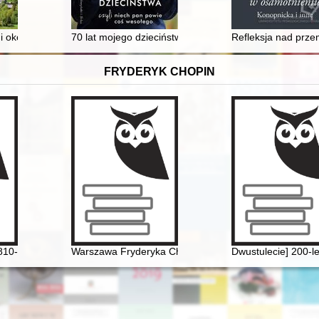
each ogólnokształcących w Olsztynie (2020-2022) = Educational support
i okolic
70 lat mojego dzieciństwa czyli Niech pan powie coś w
Refleksja nad przem
FRYDERYK CHOPIN
810-1849] i jego muzyka
Warszawa Fryderyka Chopina
Dwustulecie] 200-l