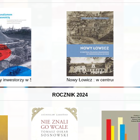
XVI-wiecznej Rzeczypospolitej
 inwestorzy w Sopocie : prestiż finansowy i towarzyski lokalnego mies
Nowy Łowicz : w centrum poligonu dr
ROCZNIK 2024