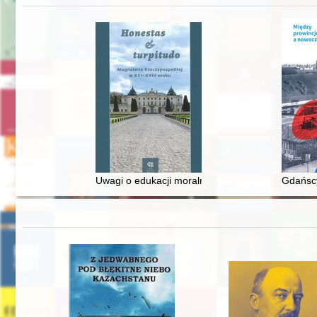
Uwagi o edukacji moralnej synów szlacheckich w 
Gdańscy