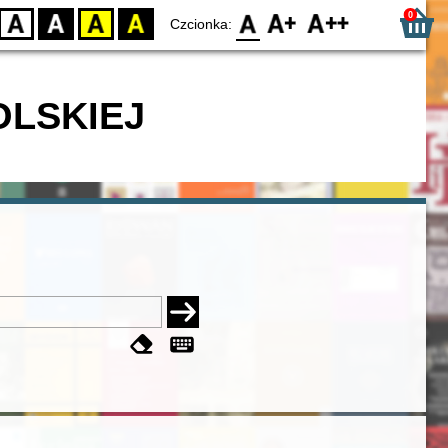
0
D
BW
YB
BY
F0
F1
F2
Czcionka:
OLSKIEJ