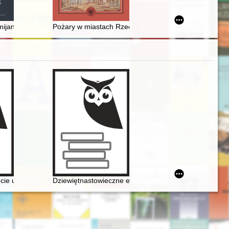
 for gifted students in public high-schools in Olsztyn
esołego
ijaniem : rozważania po lekturze "Akwilei" Marii Konopnickiej
Pożary w miastach Rzeczypospolitej w XVI-XVIII wieku
ecie urodzin Fryderyka Chopina
Dziewiętnastowieczne edycje dzieł Fryderyka Chopina ja