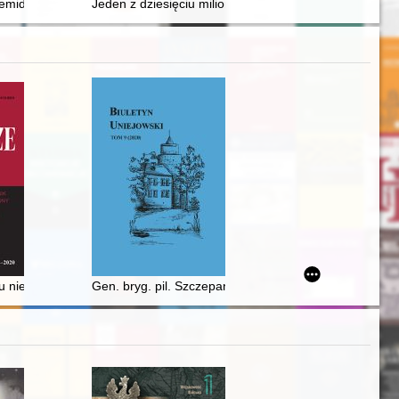
zniowe w pamięci kobiet (1864-1914)
rale Mieczysławie Smorawińskim
 Temidy w Poznaniu : mecze przyjaźni adwokaci vs. sędziowie 1975-2025
Jeden z dziesięciu milionów
go kościoła pw. św. Jana Chrzciciela i św. Jana Ewangelisty, związanych
 teorią ekonomii a jej historią
u niemieckiej radiofonii w okupowanej Polsce
Gen. bryg. pil. Szczepan Ścibior - bohaterski pilot i ofi