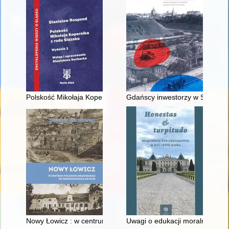
Polskość Mikołaja Kopernika z rodu Ślązaka
Gdańscy inwestorzy w Sopocie :
Nowy Łowicz : w centrum poligonu drawskiego od średniowiecz
Uwagi o edukacji moralnej synó