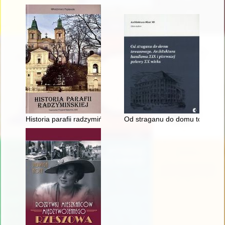
Historia parafii radzymińskiej
Od straganu do domu towaroweg