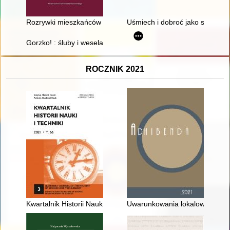
Rozrywki mieszkańców międzywojennego Rzeszowa
Uśmiech i dobroć jako sposób k
Gorzko! : śluby i wesela : 1975-1990 = Bitter! : weddings : 19
ROCZNIK 2021
Kwartalnik Historii Nauki i Techniki. T. 66, nr 3 (2021)
Uwarunkowania lokalowe Osiedl