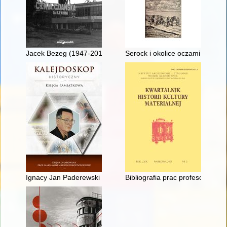
Jacek Bezeg (1947-2018) : działacz NSZZ "Solidarność" w NB
Serock i okolice oczami archeo
Ignacy Jan Paderewski i 43 Pułk Piechoty Legionu Bajończykó
Bibliografia prac profesora dr.