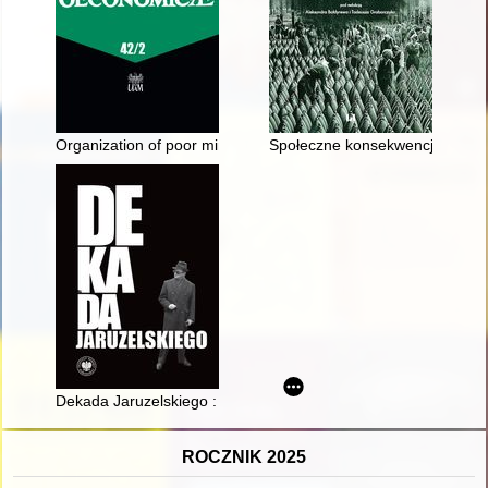
Organization of poor minors labor by charity societies in the 
Społeczne konsekwencje niewol
Dekada Jaruzelskiego : z historii politycznej PRL 1980-1989/90
ROCZNIK 2025