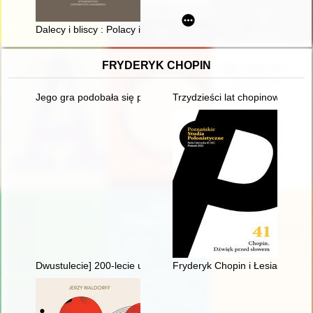
Dalecy i bliscy : Polacy i Ukraińcy w XIX-XX w. (do 1914 r.)
FRYDERYK CHOPIN
Jego gra podobała się przede wszystkim damom... Chopin i ko
Trzydzieści lat chopinowskich fe
Dwustulecie] 200-lecie urodzin Fryderyka Chopina
Fryderyk Chopin i Łesia Ukrain