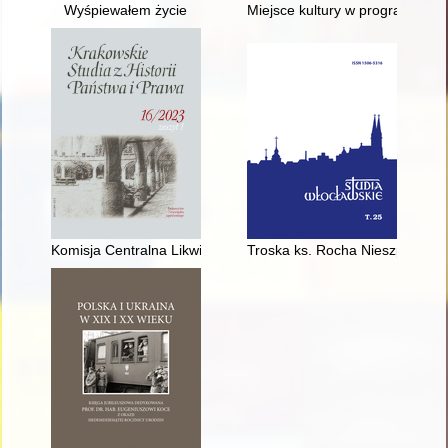
Wyśpiewałem życie
Miejsce kultury w programach Je
Komisja Centralna Likwidacyjna w Księstwie Warszawskim w l
Troska ks. Rocha Nieszporskieg