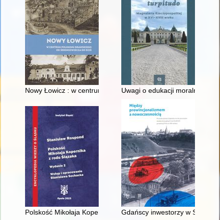
Nowy Łowicz : w centrum poligonu drawskiego od średniowiecz
Uwagi o edukacji moralnej synó
Polskość Mikołaja Kopernika z rodu Ślązaka
Gdańscy inwestorzy w Sopocie :