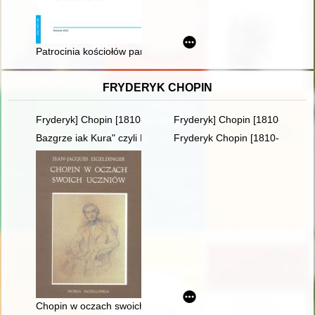
Patrocinia kościołów parafialnych w diecezji przemyskiej obrz
FRYDERYK CHOPIN
Fryderyk] Chopin [1810-1849] i George Sand [1804-1876] miło
Fryderyk] Chopin [1810-1849]. 
Bazgrze iak Kura" czyli Fryderyk Chopin i powstańcy listopad
Fryderyk Chopin [1810-1849]
Chopin w oczach swoich uczniów