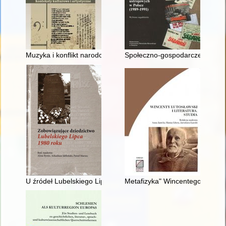
Muzyka i konflikt narodowościowy na Kujawach w końcu XIX w
Społeczno-gospodarcze skutki p
U źródeł Lubelskiego Lipca 1980 roku - nauka społeczna Stef
Metafizyka" Wincentego Lutosław