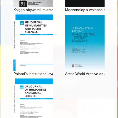
Księga obywateli miasta Grybowa
Męczennicy a wolność religijn
Poland's institutional cycles : remarks on the historical roots o
Arctic World Archive as a Piql i