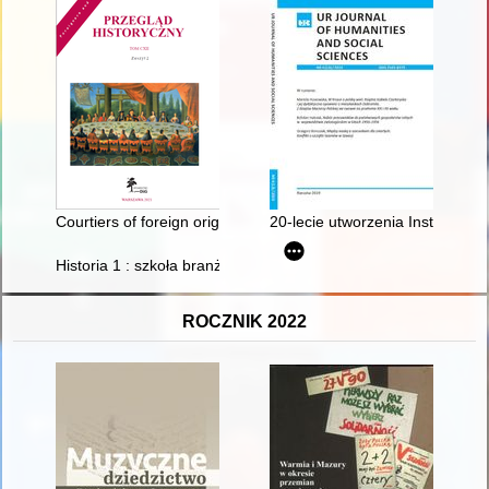
Courtiers of foreign origin amongst the horse courtiers of king
20-lecie utworzenia Instytutu 
Historia 1 : szkoła branżowa I stopnia : dla absolwentów ośmio
ROCZNIK 2022