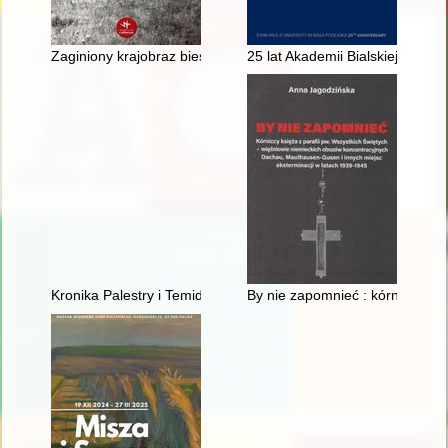
Zaginiony krajobraz bieszczadzkich połonin
25 lat Akademii Bialskiej im. Ja
Kronika Palestry i Temidy w Poznaniu : mecze przyjaźni adwoka
By nie zapomnieć : kórniccy ks