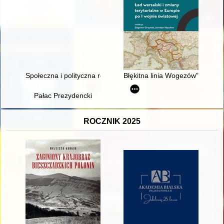
Społeczna i polityczna rola kobiet z kręgów władzy w państwach
Błękitna linia Wogezów" w dysk
Pałac Prezydencki
ROCZNIK 2025