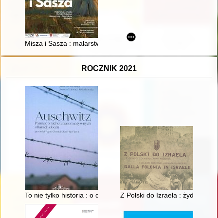
Misza i Sasza : malarstwo i rysunki Michała Dobriaka i Aleksa
ROCZNIK 2021
To nie tylko historia : o dorastaniu w latach osiemdziesiątych,
Z Polski do Izraela : żydowscy ż