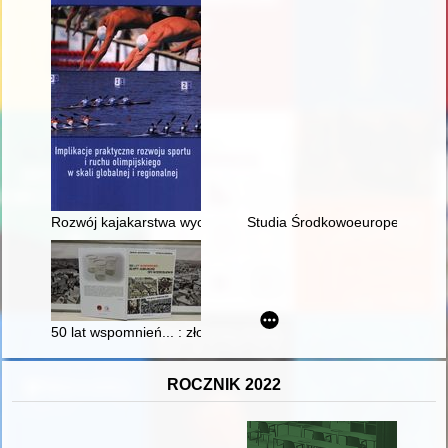
Rozwój kajakarstwa wyczynowego w Wałczu w latach 1964-20
Studia Środkowoeuropejskie i B
50 lat wspomnień... : złoty jubileusz Dni Wodzisławia
ROCZNIK 2022