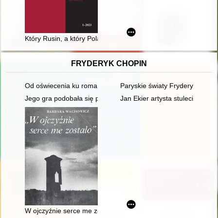
Który Rusin, a który Polak..." : ukraińskie straty osobowe w p
FRYDERYK CHOPIN
Od oświecenia ku romantyzmowi i dalej... Autorzy, dzieła, czytel
Paryskie światy Fryderyka Cho
Jego gra podobała się przede wszystkim damom... Chopin i ko
Jan Ekier artysta stulecia - w 
W ojczyźnie serce me zostało". Szlakiem Mickiewicza, Słowa