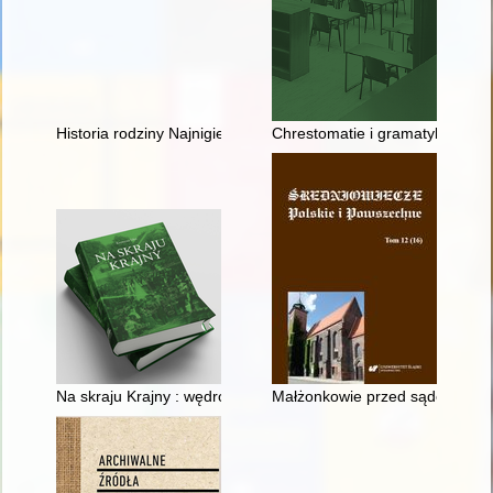
Historia rodziny Najnigierów
Chrestomatie i gramatyki do nau
Na skraju Krajny : wędrówki po wybranych wsiach ziemi złotows
Małżonkowie przed sądem biskup