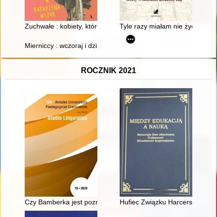
Zuchwałe : kobiety, które chciały więcej
Tyle razy miałam nie żyć : Kres
Mierniccy : wczoraj i dziś
ROCZNIK 2021
Czy Bamberka jest poznanianką? : poznańskość Bambrów w świ
Hufiec Związku Harcerstwa Pol