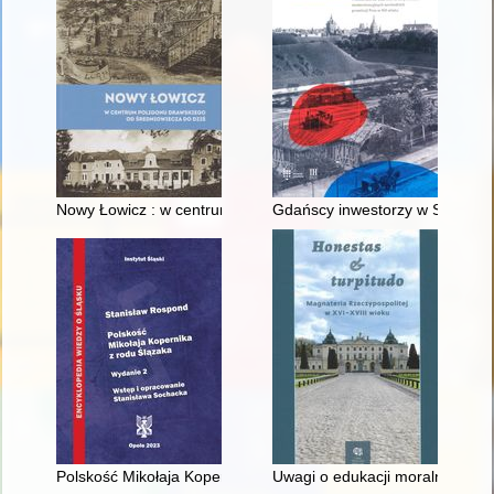
Nowy Łowicz : w centrum poligonu drawskiego od średniowiecz
Gdańscy inwestorzy w Sopocie :
Polskość Mikołaja Kopernika z rodu Ślązaka
Uwagi o edukacji moralnej synó