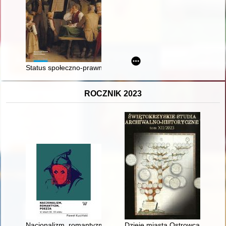
Status społeczno-prawny nauczycielek średnich szkół żeńskic
ROCZNIK 2023
Nacjonalizm, romantyzm, poezja w latach 30. XX wieku
Dzieje miasta Ostrowca Świętok