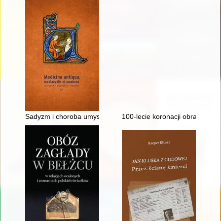
Sadyzm i choroba umysłowa w środowisku magnackim dawnej R
100-lecie koronacji obrazu Matk