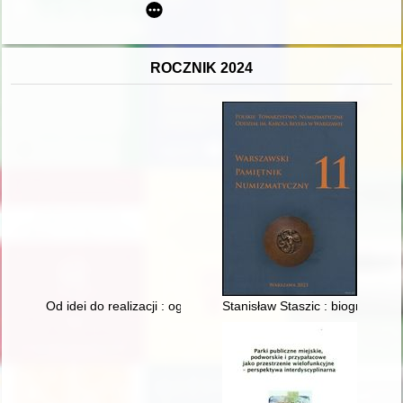
ROCZNIK 2024
Od idei do realizacji : ogrody dziecięce im. W. E. Raua w War
Stanisław Staszic : biografia p