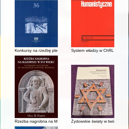
Konkursy na rzeźbę plenerową dla Nowej Huty w latach sześćd
System władzy w ChRL w okresie
Rzeźba nagrobna na Mazowszu w XVI wieku = Funerary sculptu
Żydowskie światy w twórczości f