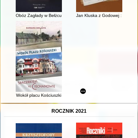
Obóz Zagłady w Bełżcu : w relacjach ocalonych i zeznaniach p
Jan Kluska z Godowej : przez ś
Wokół placu Kościuszki
ROCZNIK 2021