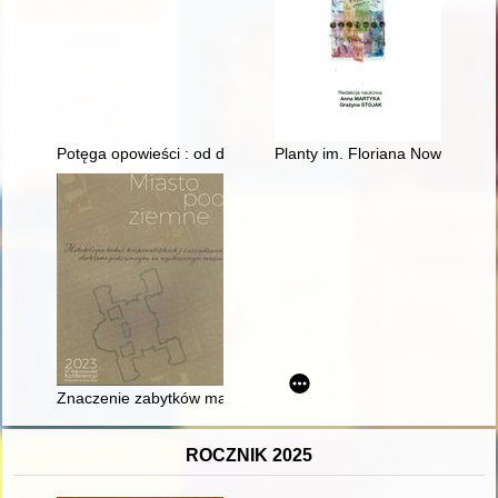
Potęga opowieści : od dawnej kroniki do nowoczesnego muze
Planty im. Floriana Nowackiego
Znaczenie zabytków masowych w badaniach nad obozami koncen
ROCZNIK 2025