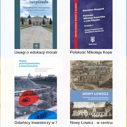
Uwagi o edukacji moralnej synów szlacheckich w XVI-wiecznej 
Polskość Mikołaja Kopernika z 
Gdańscy inwestorzy w Sopocie : prestiż finansowy i towarzyski
Nowy Łowicz : w centrum polig