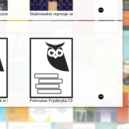
 postulaty badawcze
cje programowe Narodowej Demokracji = The influence of political t
czne na terenie dawnego alodium zakonu Joannitów w Złotoryi
Stalinowskie represje wobec funkcjonariuszy przedwoj
 in the context of culture. Vol 1-2
Polonaise Fryderyka Chopina. Zagadka inicjalnej figu