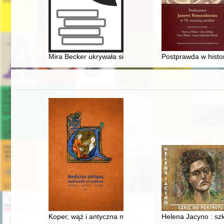
Mira Becker ukrywała się w Janowiczach
Postprawda w histor
Koper, wąż i antyczna medycyna
Helena Jacyno : szk