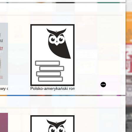
Zjazd Absolwentów : Poznań, 2020 (21)
wy o prawie autorskim z 1926 roku w pracach ustawodawczych i praktyce s
Polsko-amerykański romantyzm : na marginesie szkicu 