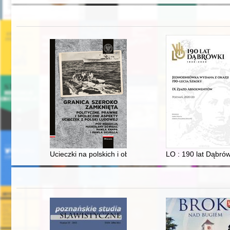
Ucieczki na polskich i obcych statkach handlowych w l
LO : 190 lat Dąbrów