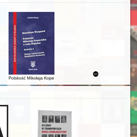
j
awskiego od średniowiecza do dziś
Polskość Mikołaja Kopernika z rodu Ślązaka