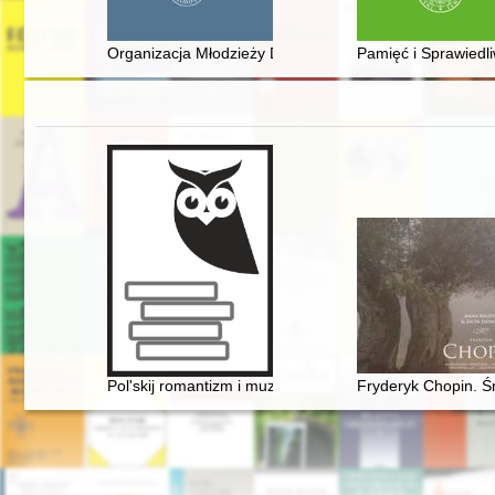
Organizacja Młodzieży Demokratyczno-Katolickiej : kon
Pamięć i Sprawiedli
Pol'skij romantizm i muzykal'naja kul'tura L'vova vtoroj 
Fryderyk Chopin. Ś