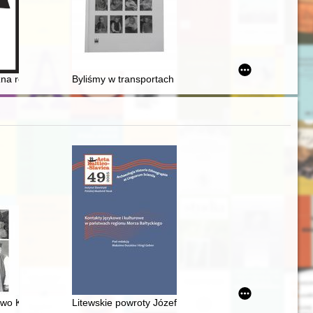
 rodziny spisana przez jego wnuki
zna rola kobiet z kręgów władzy w państwach krzyżowych i Bizancjum w o
Byliśmy w transportach : Dzieci Zamojszczyzny
o Kościana : pieśń mojego życia : ksiądz prałat dr Józef Surzyński
Litewskie powroty Józefa Mackiewicza : transmisja pam