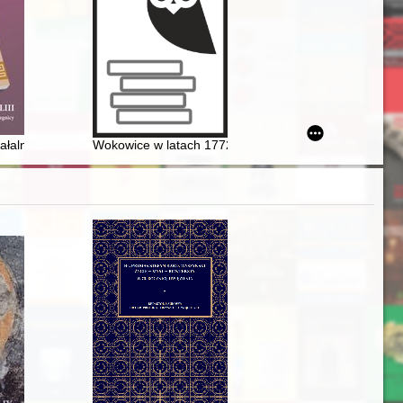
kiego we wrześniu i październiku 1939 r
ałalności Towarzystwa Przyjaciół Nauk w Legnicy za rok 2021
Wokowice w latach 1772-2020 : studium z dziejów wsi 