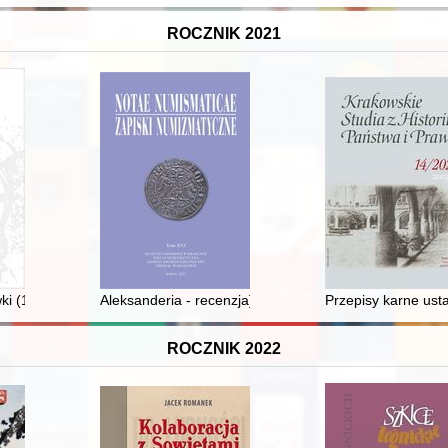
ROCZNIK 2021
atach 1945-1955
ki (1830-2020) : jednodniówka wydania z okazji 190-lecia szkoły : IX 
Aleksanderia - recenzja]
Przepisy karne usta
ROCZNIK 2022