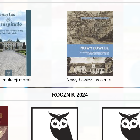
 i towarzyski lokalnego mieszczaństwa w 2. poł. XIX w
 edukacji moralnej synów szlacheckich w XVI-wiecznej Rzeczypospolite
Nowy Łowicz : w centrum poligonu dr
ROCZNIK 2024