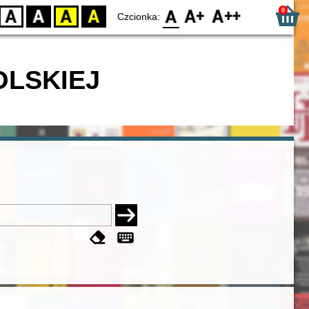
0
D
BW
YB
BY
F0
F1
F2
Czcionka:
OLSKIEJ