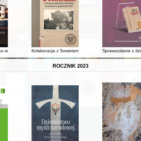
is de Ségur and the younger Europe
ku w Broku
Kolaboracja z Sowietami na terenie województwa lubels
Sprawozdanie z dzi
ROCZNIK 2023