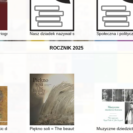
iografii
Nasz dziadek nazywał się... Kazimierz Bugno : historia
Społeczna i polityc
ROCZNIK 2025
ic do portretu
Piękno soli = The beauty of salt
Muzyczne dziedzictw