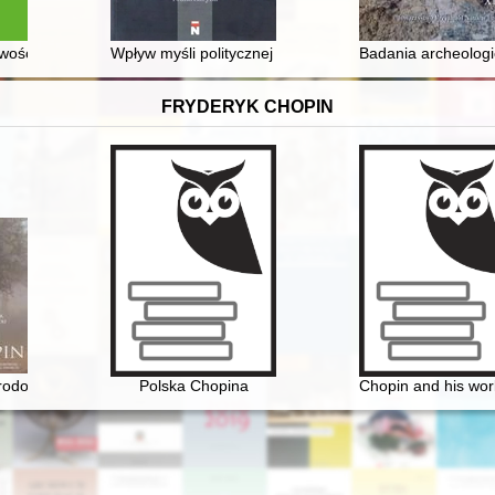
spiracja młodzieży szkolnej na Powiślu 1949-1950 : wybrane aspekty i
wość : pismo naukowe poświęcone historii najnowszej. 2022, [nr] 1
Wpływ myśli politycznej Romana Dmowskiego na koncep
Badania archeologi
FRYDERYK CHOPIN
poloviny XIX veka (Karol' Mikuli - učenik Friderika źopena)
rodowisko społeczne, osobowość, założenia twórcze
Polska Chopina
Chopin and his work