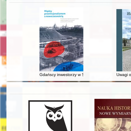
Gdańscy inwestorzy w Sopocie : prestiż finansowy
Uwagi o