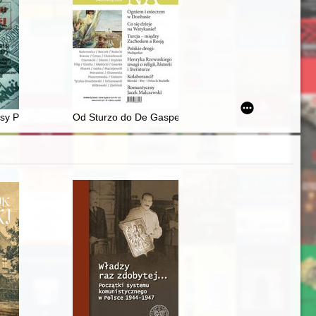
Cyrylo-Biełozierskiego
War I
sy Polskiej. T. 25, z. 2 (2022)
Od Sturzo do De Gasperirego, czyli O włoskiej chadec