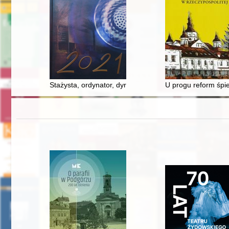
Stażysta, ordynator, dyrektor - Jan Hałubiec
U progu reform śpi