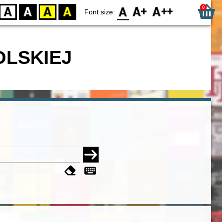
0
D
BW
YB
BY
F0
F1
F2
Font size:
OLSKIEJ