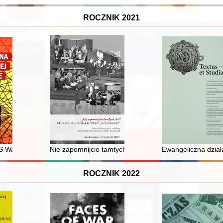
ROCZNIK 2021
rskiej : praca zbiorowa
S Warszawianka w okresie międzywojennym - budowa, funkcjonowanie
Nie zapomnijcie tamtych dni" : 40. rocznica powstania
Ewangeliczna dział
ROCZNIK 2022