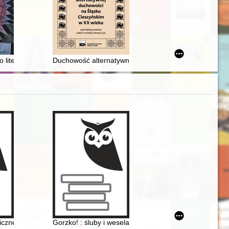
ki
 denara Bolesława Chrobrego z taką inskrypcją? = Where was MOGILN CI
 o literaturze i innych dyskursach XIX wieku
Duchowość alternatywna i metody jej badania - przyp
nterwar Jewish press
ickiego w Międzyrzeczu
czne i społeczne na wsi
Gorzko! : śluby i wesela : 1975-1990 = Bitter! : weddi