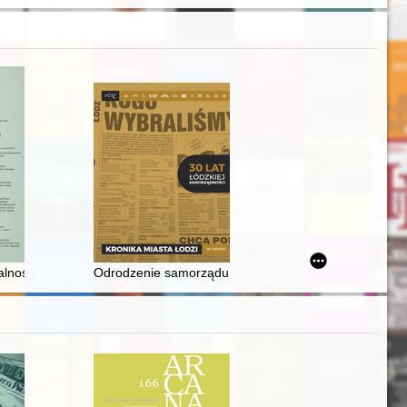
, perspektywy
 NSZZ "Solidarność" : praca zbiorowa
alność unickiego duchowieństwa na Kijowszczyźnie w drugiej połowie X
Odrodzenie samorządu terytorialnego : pierwsze wyb