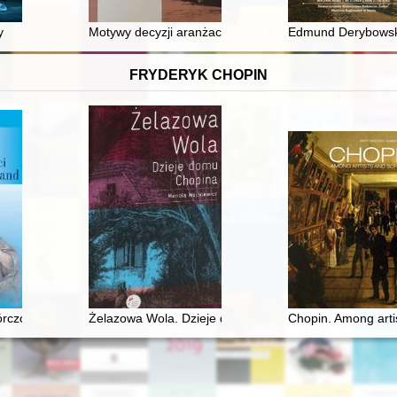
y
Motywy decyzji aranżacyjnych C. Steinbrechta w świet
Edmund Derybowski
FRYDERYK CHOPIN
wórczości George Sand
Żelazowa Wola. Dzieje domu Chopina
Chopin. Among arti