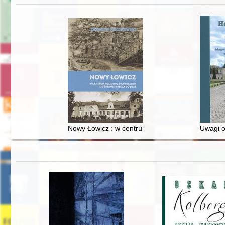
Nowy Łowicz : w centrum poligonu drawskiego od
Uwagi o