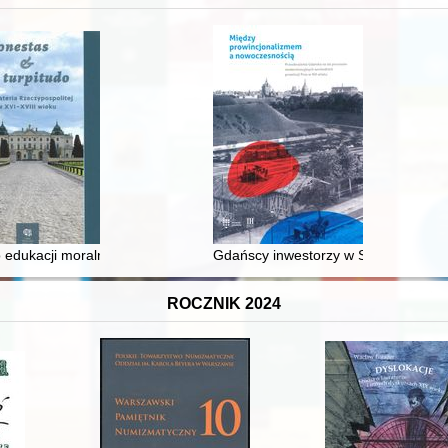
 średniowiecza do dziś
 edukacji moralnej synów szlacheckich w XVI-wiecznej Rzeczypospolite
Gdańscy inwestorzy w Sopocie : prest
ROCZNIK 2024