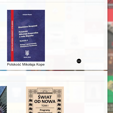
j
iż finansowy i towarzyski lokalnego mieszczaństwa w 2. poł. XIX w
Polskość Mikołaja Kopernika z rodu Ślązaka