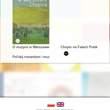
O muzyce w Warszawie Chopina
Chopin na Falach Polskiego Ra
Pol'skij romantizm i muzykal'naja kul'tura L'vova vtoroj polovin