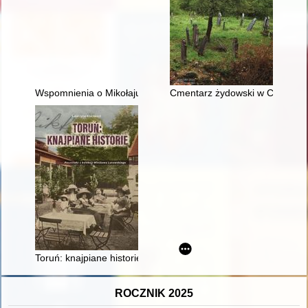
Wspomnienia o Mikołaju Cichoniu, nauczycielach i uczniach
Cmentarz żydowski w Chęcinach 
Toruń: knajpiane historie : pocztówki z kolekcji Wiesława Luto
ROCZNIK 2025