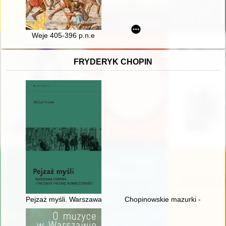
Weje 405-396 p.n.e
FRYDERYK CHOPIN
Pejzaż myśli. Warszawa Chopina i początek polskiej nowoczes
Chopinowskie mazurki - czyli fo