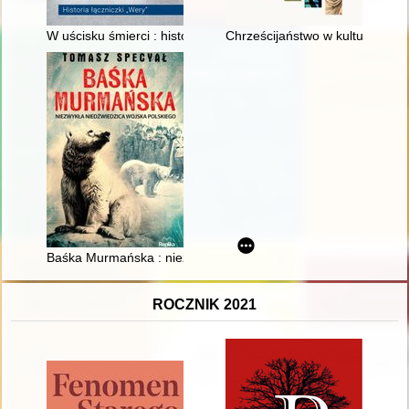
W uścisku śmierci : historia łączniczki "Wery"
Chrześcijaństwo w kulturze : w
Baśka Murmańska : niezwykła niedźwiedzica Wojska Polskieg
ROCZNIK 2021