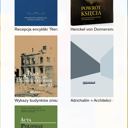
Recepcja encykliki "Rerum novarum" papieża Leona XIII w St
Henckel von Donnersmarckowie j
Wykazy budynków zniszczonych w Siedlcach podczas działań 
Adrichalim = Architekci : leksy