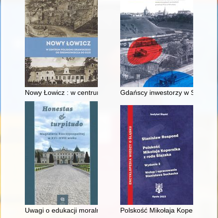
Nowy Łowicz : w centrum poligonu drawskiego od średniowiecz
Gdańscy inwestorzy w Sopocie :
Uwagi o edukacji moralnej synów szlacheckich w XVI-wiecznej 
Polskość Mikołaja Kopernika z 