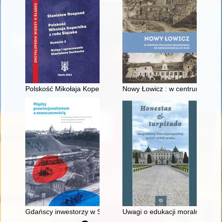
Polskość Mikołaja Kopernika z rodu Ślązaka
Nowy Łowicz : w centrum polig
Gdańscy inwestorzy w Sopocie : prestiż finansowy i towarzyski
Uwagi o edukacji moralnej synó