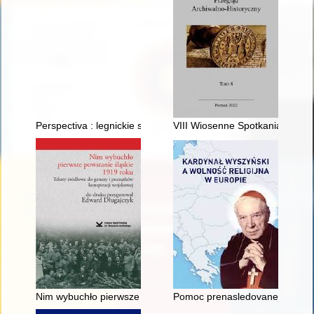
Perspectiva : legnickie studia teologiczno-historyczne. R. 20, n
VIII Wiosenne Spotkania Archiw
Nim wybuchło pierwsze powstanie śląskie 1919 roku : teksty ź
Pomoc prenasledovanej Cirkvi 