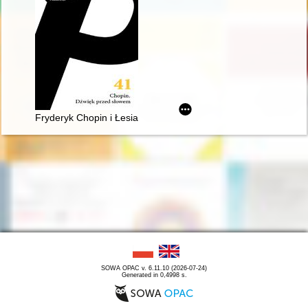
Fryderyk Chopin i Łesia Ukrainka : per me
SOWA OPAC v. 6.11.10 (2026-07-24)
Generated in 0,4998 s.