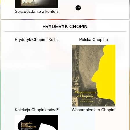
Sprawozdanie z konferencji "Archiwa rodzinne" (w ramach cykl
FRYDERYK CHOPIN
Fryderyk Chopin i Kolbergowie. Wspomnienia i inspiracje
Polska Chopina
Kolekcja Chopinianów Edourda Ganche'a w Krakowie
Wspomnienia o Chopinie. Cz. 1