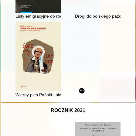
Listy emigracyjne do rodziców : (z dołączeniem listów Michał
Drogi do polskiego październik
Wierny pies Pański : biografia św. Jacka Odrowąża
ROCZNIK 2021