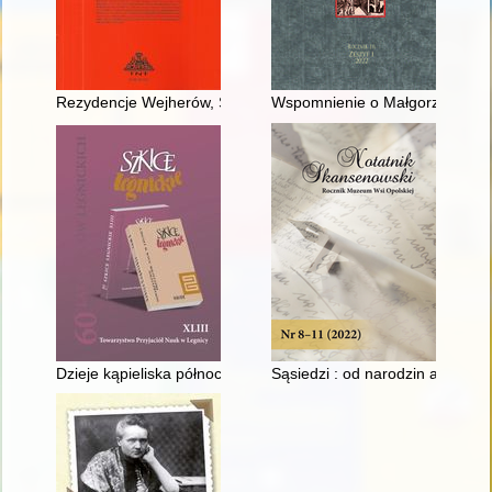
Rezydencje Wejherów, Sobieskich i Przebendowskich w Rzucewi
Wspomnienie o Małgorzacie Komz
Dzieje kąpieliska północnego w Legnicy
Sąsiedzi : od narodzin aż po śm