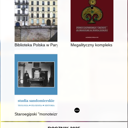
Biblioteka Polska w Paryżu - dzieje, zbiory, ludzie : zarys biblio
Megalityczny kompleks grobowy 
Staroegipski "monoteizm" jako antycypacja chrześcijaństwa