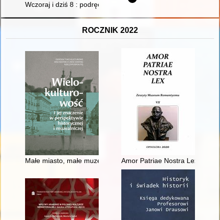
Wczoraj i dziś 8 : podręcznik do historii dla klasy ósmej szkoł
ROCZNIK 2022
Małe miasto, małe muzeum, duży problem : kłopotliwe dziedzic
Amor Patriae Nostra Lex : zes