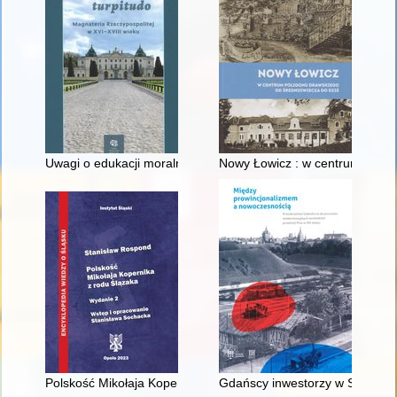
Uwagi o edukacji moralnej synów szlacheckich w XVI-wiecznej 
Nowy Łowicz : w centrum polig
Polskość Mikołaja Kopernika z rodu Ślązaka
Gdańscy inwestorzy w Sopocie :