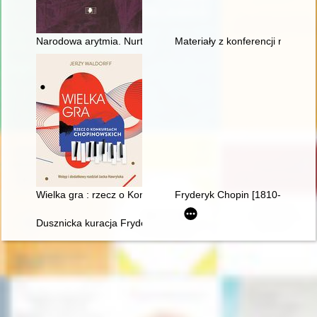
Narodowa arytmia. Nurt patriotyczny w twórczości artystów po
Materiały z konferencji nauko
Wielka gra : rzecz o Konkursach Chopinowskich
Fryderyk Chopin [1810-1849]
Dusznicka kuracja Fryderyka Chopina w świetle zachowanych 