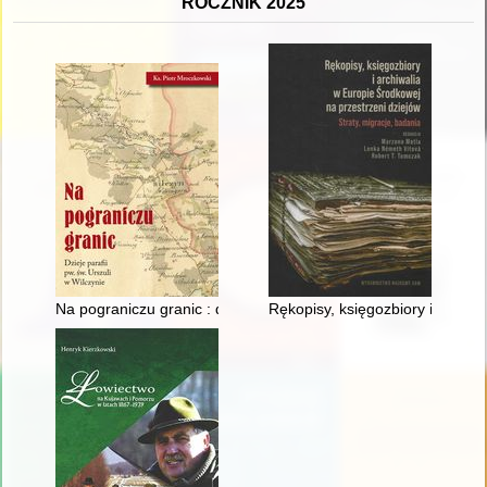
ROCZNIK 2025
Na pograniczu granic : dzieje parafii pw. św. Urszuli w Wilczyni
Rękopisy, księgozbiory i archiw