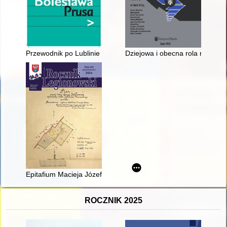
Przewodnik po Lublinie Bolesława Prusa
Dziejowa i obecna rola rzeki w
Epitafium Macieja Józefa Radziwiłła (1842-1907) w kościele par
ROCZNIK 2025