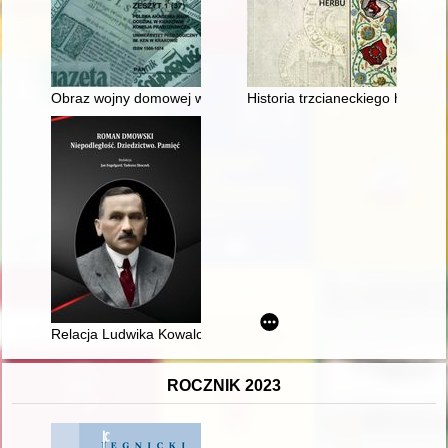
Obraz wojny domowej w Hiszpanii na łamach polskiej prasy loka
Historia trzcianeckiego herbu
Relacja Ludwika Kowalczewskiego z podróży z Romanem Dmo
ROCZNIK 2023