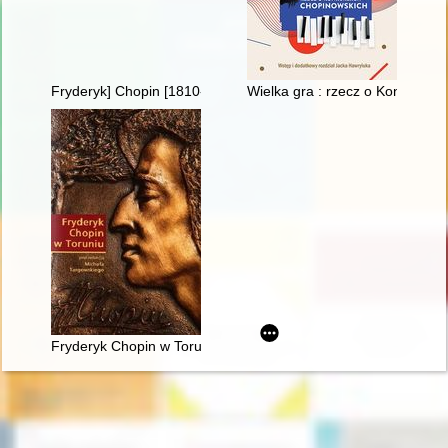
Fryderyk] Chopin [1810-1849] i George Sand [1804-1876] miło
Wielka gra : rzecz o Konkursa
Fryderyk Chopin w Toruniu