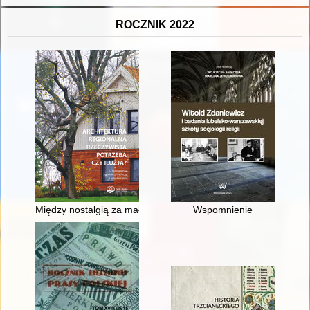
ROCZNIK 2022
Między nostalgią za małą ojczyzną a typizacją : koncepcja arc
Wspomnienie