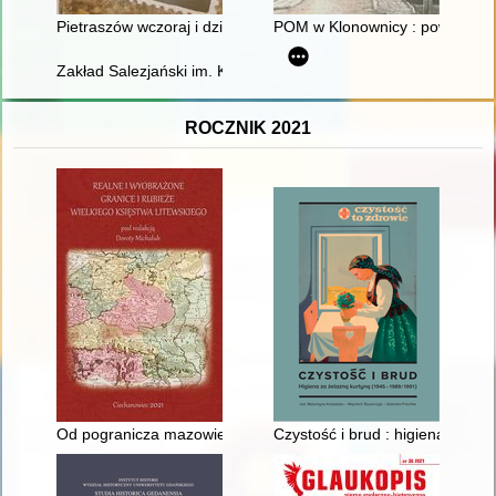
Pietraszów wczoraj i dziś
POM w Klonownicy : powstanie : 
Zakład Salezjański im. Księdza Bosko w Oświęcimiu : kronika. T
ROCZNIK 2021
Od pogranicza mazowiecko-litewskiego do powstania granicy l
Czystość i brud : higiena za ż