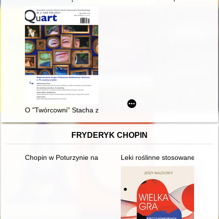
O "Twórcowni” Stacha z Warty Szukalskiego po raz czwarty (i o
FRYDERYK CHOPIN
Chopin w Poturzynie na Ziemi Zamojskiej
Leki roślinne stosowane w lecz