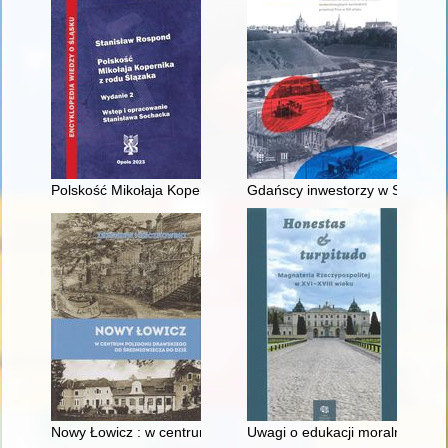
Polskość Mikołaja Kopernika z rodu Ślązaka
Gdańscy inwestorzy w Sopocie :
Nowy Łowicz : w centrum poligonu drawskiego od średniowiecz
Uwagi o edukacji moralnej synó