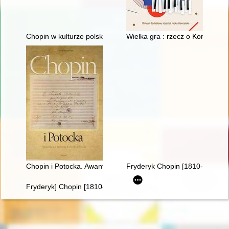
Chopin w kulturze polskiej
Wielka gra : rzecz o Konkursa
Chopin i Potocka. Awantura o miłosną korespondencję
Fryderyk Chopin [1810-1849]
Fryderyk] Chopin [1810-1849]