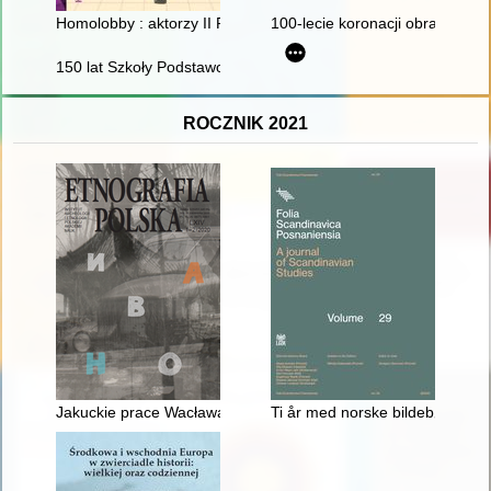
Homolobby : aktorzy II RP
100-lecie koronacji obrazu Matk
150 lat Szkoły Podstawowej w Trzcianie : 1875-2025 : śladam
ROCZNIK 2021
Jakuckie prace Wacława Sieroszewskiego i zmiany kulturowe n
Ti år med norske bildebøker i Po