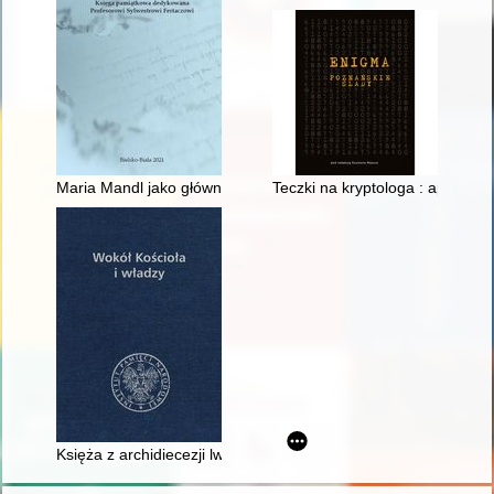
Maria Mandl jako główna nadzorczyni (Oberaufseherin) obozu
Teczki na kryptologa : aparat
Księża z archidiecezji lwowskiej pracujący po II wojnie świato