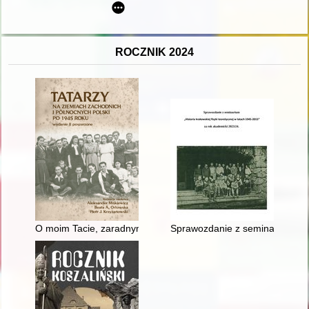
ROCZNIK 2024
O moim Tacie, zaradnym "wilku morskim" i obieżyświacie
Sprawozdanie z seminarium "His