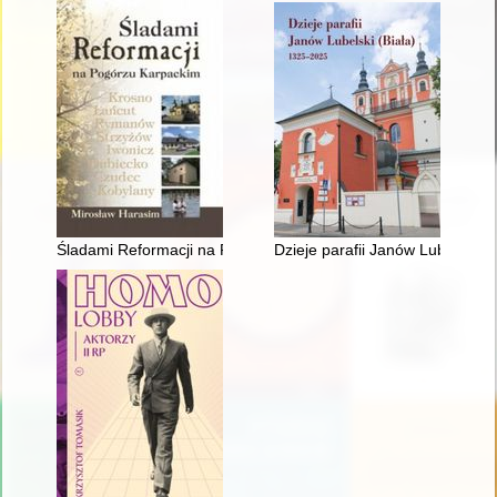
Śladami Reformacji na Pogórzu Karpackim : odrzuceni - nieza
Dzieje parafii Janów Lubelski (