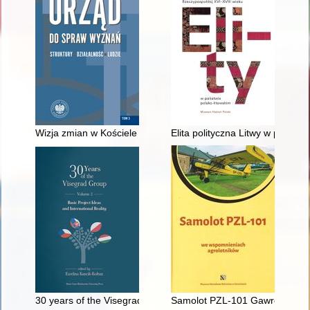
Wizja zmian w Kościele katolickim w okresie Soboru Watykańsk
Elita polityczna Litwy w począ
30 years of the Visegrad Group. Vol. 2,
Samolot PZL-101 Gawron we w