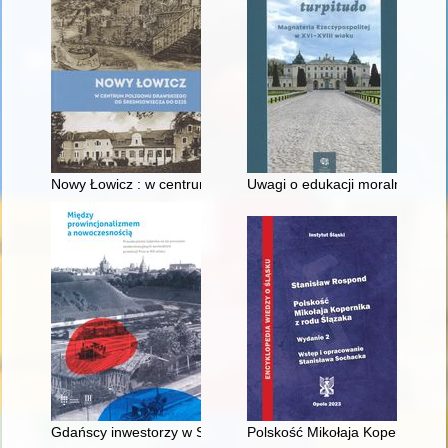
Nowy Łowicz : w centrum poligonu drawskiego od średniowiecz
Uwagi o edukacji moralnej synó
Gdańscy inwestorzy w Sopocie : prestiż finansowy i towarzyski
Polskość Mikołaja Kopernika z 