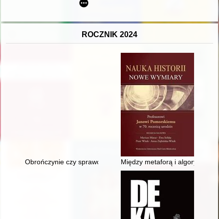
ROCZNIK 2024
Obrończynie czy sprawczynie? : kryminologiczno-prawne aspekty
Między metaforą i algorytmem : 