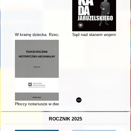
W krainę dziecka. Rzecz o uroku dziecięctwa" na materiałach i
Sąd nad stanem wojennym czy w
Płoccy notariusze w dwudziestoleciu międzywojennym - recenz
ROCZNIK 2025