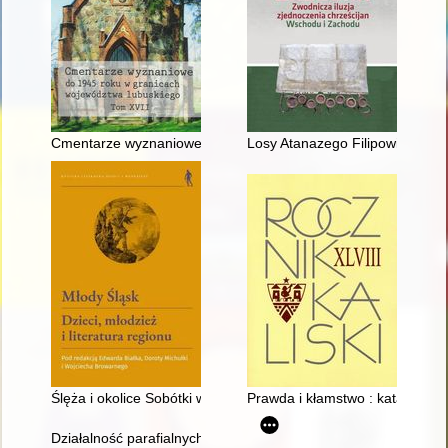
Cmentarze wyznaniowe do 1945 roku w granicach województwa
Losy Atanazego Filipowicza i J
Ślęża i okolice Sobótki we współczesnym subregionalnym piśmi
Prawda i kłamstwo : katastrofa
Działalność parafialnych oddziałów Caritasu w Jędrzejowie w 