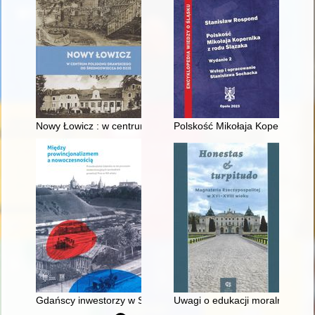
Nowy Łowicz : w centrum poligonu drawskiego od średniowiecz
Polskość Mikołaja Kopernika z 
Gdańscy inwestorzy w Sopocie : prestiż finansowy i towarzyski
Uwagi o edukacji moralnej synó