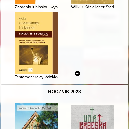
Zbrodnia lubińska : wystawa stała
Willkür Königlicher Stadt Thor
Testament rajcy łódzkiego Klemensa Czarnego z roku 1594 = T
ROCZNIK 2023