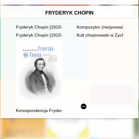
FRYDERYK CHOPIN
Fryderyk Chopin [1810-1949]
Kompozytor (nie)poważny. Poc
Fryderyk Chopin [1810-1849]
Kult chopinowski w Żychlinie
Korespondencja Fryderyka Chopina. T. 3 cz. 4