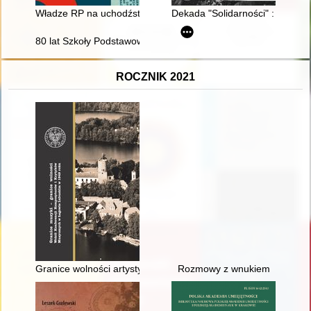
Władze RP na uchodźstwie wobec Żydów obywateli polskich w 
Dekada "Solidarności" : Regio
80 lat Szkoły Podstawowej im. Stefana Żeromskiego w Trzcińs
ROCZNIK 2021
Granice wolności artystycznej w nazistowskich obozach jenieck
Rozmowy z wnukiem