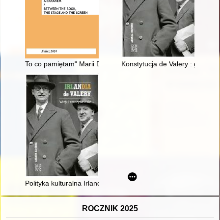
To co pamiętam" Marii Dąbrowskiej - mało znany przyczynek do 
Konstytucja de Valery : geneza,
Polityka kulturalna Irlandii w latach trzydziestych XX wieku
ROCZNIK 2025