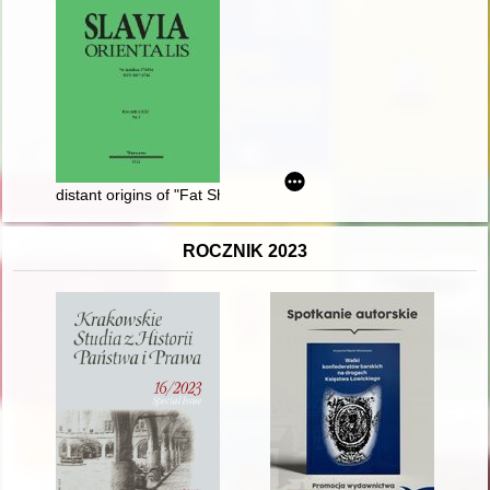
distant origins of "Fat Shaming" or why the people of antiquity 
ROCZNIK 2023