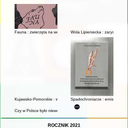
Fauna : zwierzęta na wojnie i ich ludzie = animals at war and 
Wola Lipieniecka : zarys dziejó
Kujawsko-Pomorskie : wspólnie do przyszłości : z miłości do Po
Spadochroniarze : emisariusze i
Czy w Polsce było niewolnictwo? : debata zorganizowana 17 m
ROCZNIK 2021