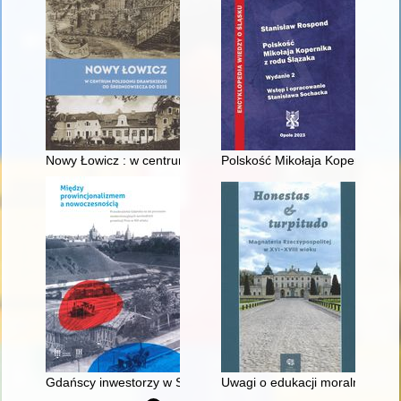
Nowy Łowicz : w centrum poligonu drawskiego od średniowiecz
Polskość Mikołaja Kopernika z 
Gdańscy inwestorzy w Sopocie : prestiż finansowy i towarzyski
Uwagi o edukacji moralnej synó