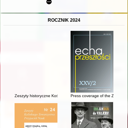
ROCZNIK 2024
Zeszyty historyczne Kościoła katolickiego w Kluczborku. Cz. 34
Press coverage of the Zabern af