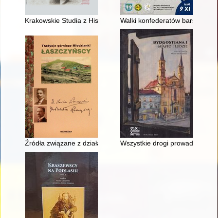
Krakowskie Studia z Historii Państwa i Prawa. [T.] 16, z. specja
Walki konfederatów barskich na
Źródła związane z działalnością Stanisława i Bolesława Łasz
Wszystkie drogi prowadzą na G