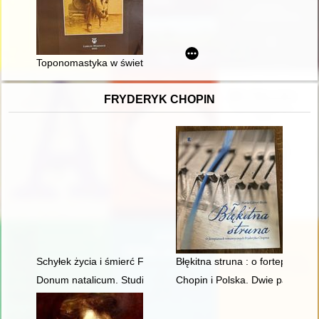
Toponomastyka w świetle "Silva rerum : wspomnienia i zapiski 
FRYDERYK CHOPIN
Schyłek życia i śmierć Fryderyka Chopina [1810-1849]
Błękitna struna : o fortepiana
Donum natalicum. Studia Thaddaeo Przybylski octogenario de
Chopin i Polska. Dwie pasje życ