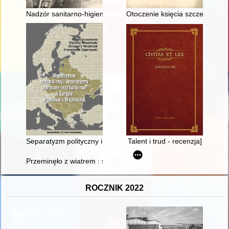
Nadzór sanitarno-higieniczny oraz działalność Państwowej Ins
Otoczenie księcia szczecińskiego
Separatyzm polityczny i kulturowy mniejszości węgierskiej na p
Talent i trud - recenzja]
Przeminęło z wiatrem : spełnione marzenia w służbie dla Ojcz
ROCZNIK 2022