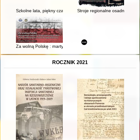
Szkolne lata, piękny czas... Zespół Szkół Ponadpodstawowych n
Stroje regionalne osadników n
Za wolną Polskę : martyrologia żołnierzy, policjantów i funkcj
ROCZNIK 2021