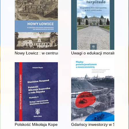
Nowy Łowicz : w centrum poligonu drawskiego od średniowiecz
Uwagi o edukacji moralnej synó
Polskość Mikołaja Kopernika z rodu Ślązaka
Gdańscy inwestorzy w Sopocie :