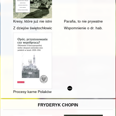
Kresy, które już nie istnieją... : rozważania wokół monografii 
Parafia, to nie prywatne rancz
Z dziejów świętochłowickiej straży pożarnej
Wspomnienie o dr. hab. inż. Jer
Procesy karne Polaków na ziemi lwowskiej w latach 1939-1941
FRYDERYK CHOPIN