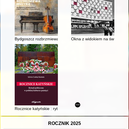
Bydgoszcz rozbrzmiewa muzyką : bydgoscy producenci instr
Okna z widokiem na świat : Hot
Rocznice katyńskie : rytuał polityczny w polskiej kulturze pamię
ROCZNIK 2025