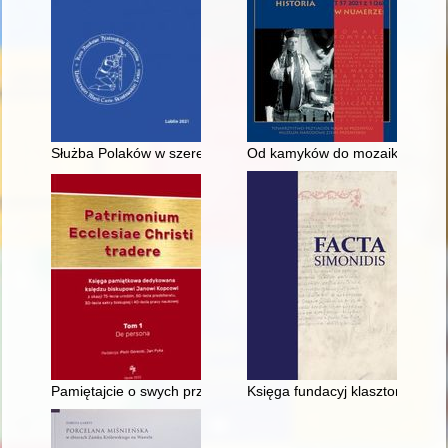
Służba Polaków w szeregach Kaukaskiego Kozackiego Wojska
Od kamyków do mozaiki" : życie i
Pamiętajcie o swych przełożonych (Hbr 13,7a)
Księga fundacyj klasztorów karm