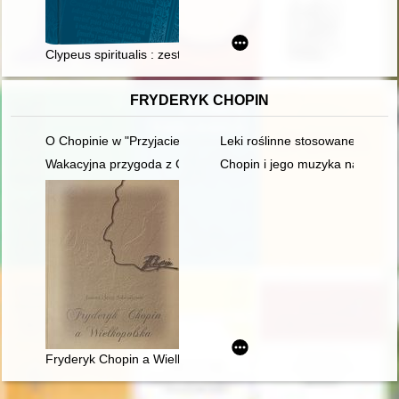
Clypeus spiritualis : zestaw modlitw Zygmunta I Starego : jed
FRYDERYK CHOPIN
O Chopinie w "Przyjacielu Ludu" (1836)
Leki roślinne stosowane w lecz
Wakacyjna przygoda z Chopinem" w Muzeum Niepodległości
Chopin i jego muzyka na Doln
Fryderyk Chopin a Wielkopolska