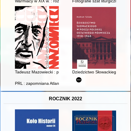
Warmiacy w XIX w. : rozważania nad tożsamością i pogranicz
Fotografie szat liturgicznych w
Tadeusz Mazowiecki : pakiet edukacyjny
Dziedzictwo Słowackiego w poez
PRL : zapomniana Atlantyda : wspomnienia
ROCZNIK 2022