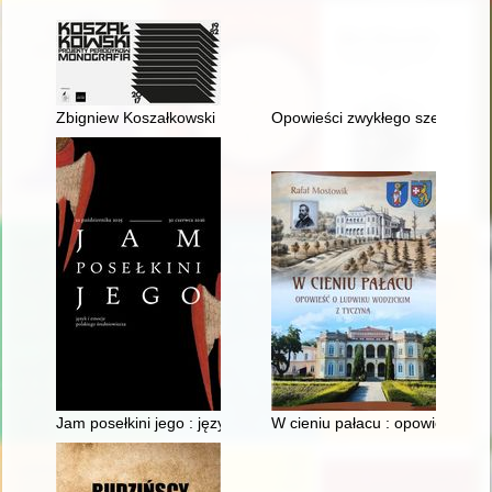
Zbigniew Koszałkowski : projekty periodyków : monografia 198
Opowieści zwykłego szeregowca 
Jam posełkini jego : język i emocje polskiego średniowiecza
W cieniu pałacu : opowieść o 