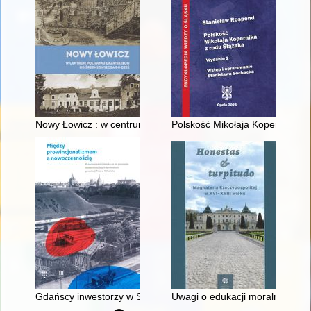
Nowy Łowicz : w centrum poligonu drawskiego od średniowiecz
Polskość Mikołaja Kopernika z 
Gdańscy inwestorzy w Sopocie : prestiż finansowy i towarzyski
Uwagi o edukacji moralnej synó