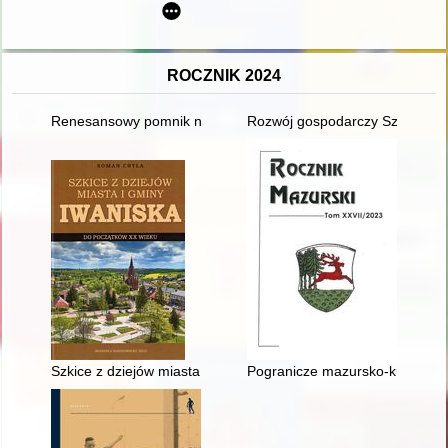
ROCZNIK 2024
Renesansowy pomnik nieznanej kobiety na zewnętrznej ścianie
Rozwój gospodarczy Szczytna w
Szkice z dziejów miasta i gminy Iwaniska do początków XX wie
Pogranicze mazursko-kurpiows