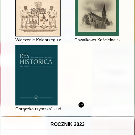
Włączenie Kołobrzegu w struktury poczty na Pomorzu w XVII w
Chwałkowo Kościelne : opowieść
Gorączka rzymska" - udział Wiktora Czermaka w kampaniach 
ROCZNIK 2023