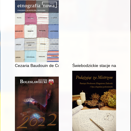
Cezaria Baudouin de Courtenay-Ehrenkreutz-Jędrzejowiczowa :
Świebodzickie stacje na tle lin