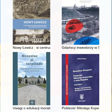
Nowy Łowicz : w centrum poligonu drawskiego od średniowiecz
Gdańscy inwestorzy w Sopocie :
Uwagi o edukacji moralnej synów szlacheckich w XVI-wiecznej 
Polskość Mikołaja Kopernika z 