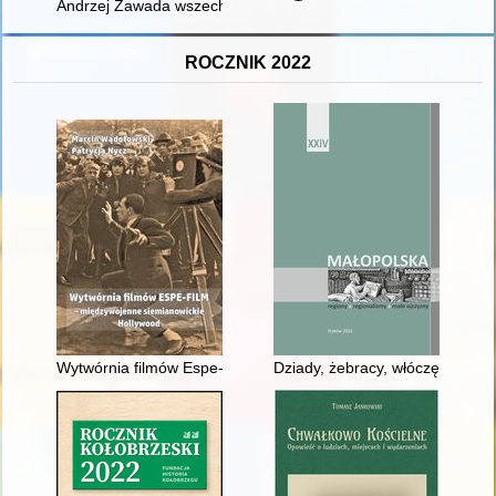
Andrzej Zawada wszechmogący : człowiek, który wymyślił Hima
ROCZNIK 2022
Wytwórnia filmów Espe-film - międzywojenne siemianowickie 
Dziady, żebracy, włóczędzy, węd