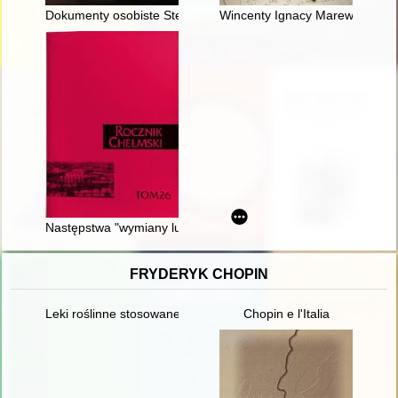
Dokumenty osobiste Stefanii Tajcher
Wincenty Ignacy Marewicz o (wie
Następstwa "wymiany ludności" dla chełmsko-podlaskich Ukrai
FRYDERYK CHOPIN
Leki roślinne stosowane w leczeniu Fryderyka Chopina
Chopin e l'Italia