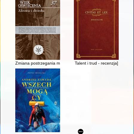
Zmiana postrzegania melancholii w XVIII wieku i jej nowe odmi
Talent i trud - recenzja]