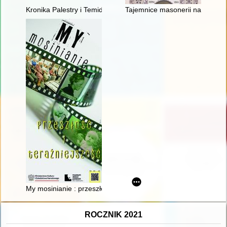
Kronika Palestry i Temidy w Poznaniu : mecze przyjaźni adwoka
Tajemnice masonerii na ziemi ża
My mosinianie : przeszłość i teraźniejszość
ROCZNIK 2021