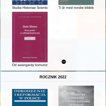
Studia Historiae Scientiarum. [T.] 20 (2021)
Ti år med norske bildebøker i Po
Od awangardy komunizmu do sierocińców transformacji : fakt
ROCZNIK 2022