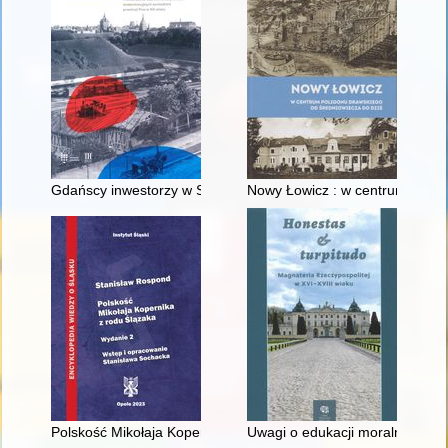
Gdańscy inwestorzy w Sopocie : prestiż finansowy i towarzyski
Nowy Łowicz : w centrum polig
Polskość Mikołaja Kopernika z rodu Ślązaka
Uwagi o edukacji moralnej synó