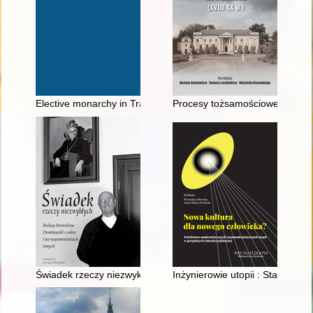
Elective monarchy in Transylvania and Poland-Lithuania, 1569
Procesy tożsamościowe na polsk
Świadek rzeczy niezwykłych : biskup Bronisław Dembowski o s
Inżynierowie utopii : Stanisław