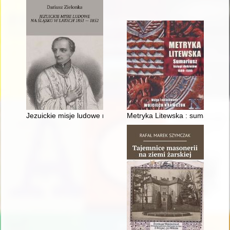
Jezuickie misje ludowe na Śląsku w latach 1851-1852
Metryka Litewska : sumariusz k