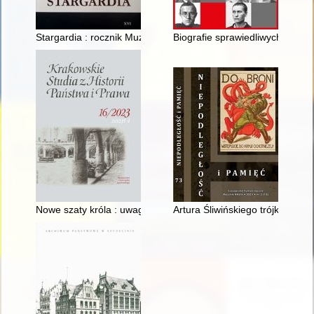
Stargardia : rocznik Muzeum Archeologiczno-Historycznego w S
Biografie sprawiedliwych
Nowe szaty króla : uwagi nad książką Krzysztofa Burczaka = T
Artura Śliwińskiego trójksiąg 