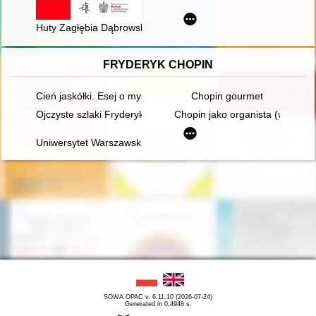
Huty Zagłębia Dąbrowskiego. Steel mills of Zagłębie Dąbrowsk
FRYDERYK CHOPIN
Cień jaskółki. Esej o myślach Chopina
Chopin gourmet
Ojczyste szlaki Fryderyka Chopina
Chopin jako organista (w 150. r
Uniwersytet Warszawski i młody Chopin
SOWA OPAC v. 6.11.10 (2026-07-24)
Generated in 0,4948 s.