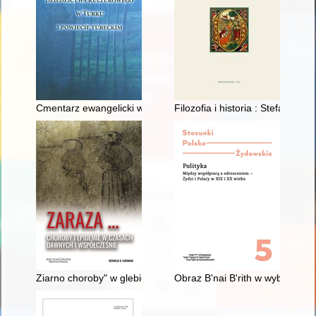
Cmentarz ewangelicki w Felicjanowie koło Władysławowa - hist
Filozofia i historia : Stefana Swi
Ziarno choroby" w glebie i powietrzu : pandemia okiem Lukrec
Obraz B'nai B'rith w wybranych