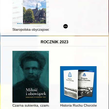
Staropolska obyczajowość w twórczości Kaspra Miaskowskieg
ROCZNIK 2023
Czarna sukienka, czamara i konfederatka : o modzie czasów ż
Historia Ruchu Chorzów. T. 1 cz