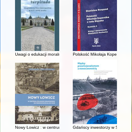
Uwagi o edukacji moralnej synów szlacheckich w XVI-wiecznej 
Polskość Mikołaja Kopernika z 
Nowy Łowicz : w centrum poligonu drawskiego od średniowiecz
Gdańscy inwestorzy w Sopocie :