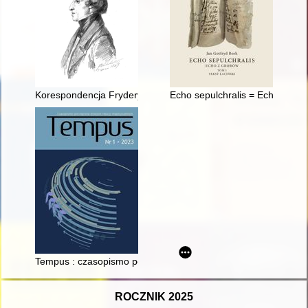
Korespondencja Fryderyka Chopina. T. 3 cz. 3,
Echo sepulchralis = Echo z grob
Tempus : czasopismo poświęcone dziejom relacji międzyludzki
ROCZNIK 2025