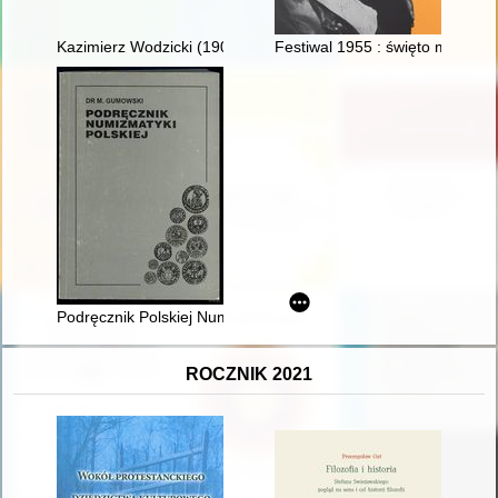
Kazimierz Wodzicki (1900-1987) : szkic biograficzny w 125-lec
Festiwal 1955 : święto młodości
Podręcznik Polskiej Numizmatyki : (wyjątki dotyczące wscho
ROCZNIK 2021