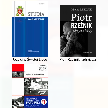
Jezuici w Świętej Lipce - recenzja]
Piotr Rzeźnik : zdrajca z Izbicy