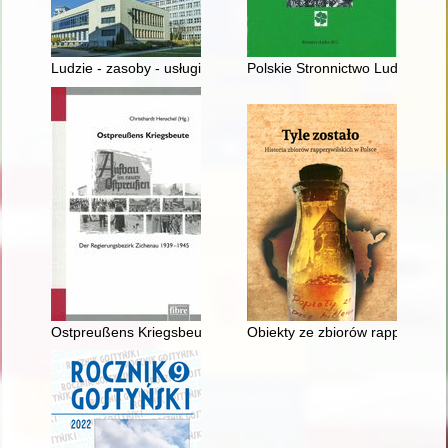
Ludzie - zasoby - usługi : Biblioteka Główna na 75-lecie Uniw
Polskie Stronnictwo Ludowe w Kr
Ostpreußens Kriegsbeute : der Regierungsbezirk Zichenau 1
Obiekty ze zbiorów rapperswils