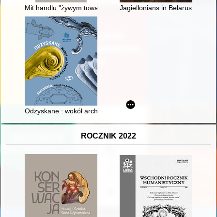
Mit handlu "żywym towarem" : przyczynek do dziejów relacji p
Jagiellonians in Belarus : a gr
Odzyskane : wokół architektury Sopotu = Recovered : around t
ROCZNIK 2022