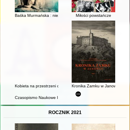
Baśka Murmańska : niezwykła niedźwiedzica Wojska Polskieg
Miłości powstańcze
Kobieta na przestrzeni dziejów. T. 7
Kronika Zamku w Janowcu. T. 
Czasopismo Naukowe Instytutu Studiów Kobiecych. 2025, [nr] 
ROCZNIK 2021