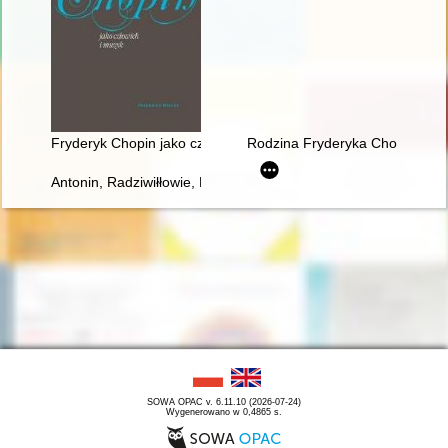
Fryderyk Chopin jako człowiek i muzyk
Rodzina Fryderyka Chopina
Antonin, Radziwiłłowie, Fryderyk Chopin [1810-1849]
SOWA OPAC v. 6.11.10 (2026-07-24)
Wygenerowano w 0,4865 s.