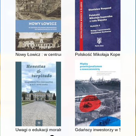
Nowy Łowicz : w centrum poligonu drawskiego od średniowiecz
Polskość Mikołaja Kopernika z 
Uwagi o edukacji moralnej synów szlacheckich w XVI-wiecznej 
Gdańscy inwestorzy w Sopocie :