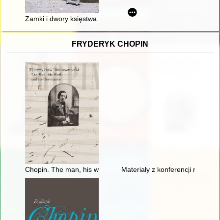
Zamki i dwory księstwa wrocławskiego od XIII do XVI wieku
FRYDERYK CHOPIN
Chopin. The man, his work and its resonance
Materiały z konferencji nauko