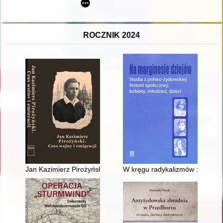
ROCZNIK 2024
Jan Kazimierz Pirożyński : czas wojny i emigracji
W kręgu radykalizmów : wizerun