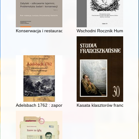
Konserwacja i restauracja nagrobka arcybiskupa i prymasa Wa
Wschodni Rocznik Humanistyczn
Adelsbach 1762 : zapomniana porażka Fryderyka Wielkiego
Kasata klasztorów franciszkańs