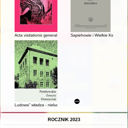
Acta visitationis generalis Ecclesiarum Episcopatus Varmiensis
Sapiehowie i Wielkie Księstwo L
Ludowa" władza - nieludzki reżim - recenzja]
ROCZNIK 2023