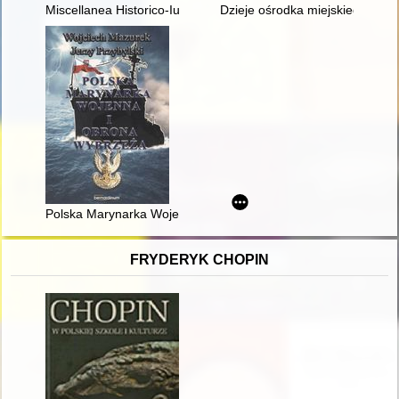
Miscellanea Historico-Iuridica. T. 19, z. 1 (2020), Children's ri
Dzieje ośrodka miejskiego w Si
Polska Marynarka Wojenna i obrona wybrzeża : zbiór studiów i
FRYDERYK CHOPIN