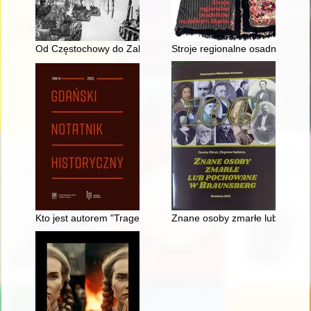
Od Częstochowy do Zabrza 1945
Stroje regionalne osadników n
Kto jest autorem "Tragedii o bogaczu i Łazarzu" z 1643 r.?
Znane osoby zmarłe lub pocho