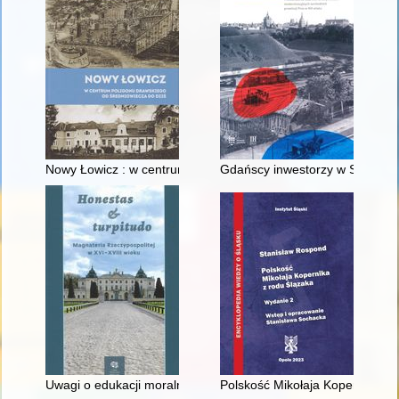
Nowy Łowicz : w centrum poligonu drawskiego od średniowiecz
Gdańscy inwestorzy w Sopocie :
Uwagi o edukacji moralnej synów szlacheckich w XVI-wiecznej 
Polskość Mikołaja Kopernika z 