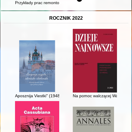
Przykłady prac remontowo-konserwatorskich w kościołach o re
ROCZNIK 2022
Aposznija Viestki" (1948) : pismo białoruskie w obozie DP Wa
Na pomoc walczącej Warszawie 