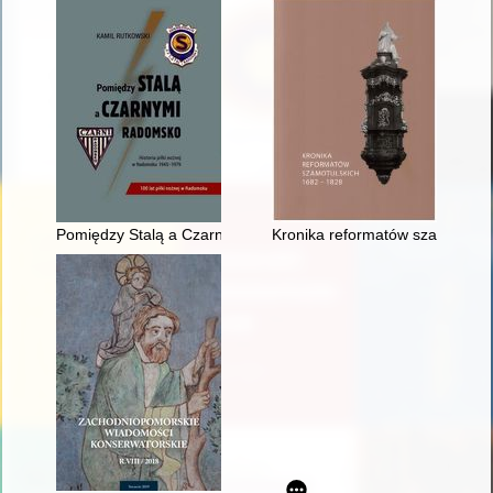
Pomiędzy Stalą a Czarnymi Radomsko : historia piłki nożnej
Kronika reformatów szamotulsk