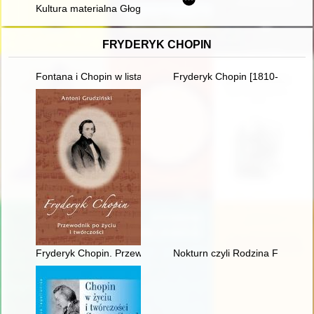
Kultura materialna Głogowa Małopolskiego widziana oczami Fr
FRYDERYK CHOPIN
Fontana i Chopin w listach
Fryderyk Chopin [1810-1849]
Fryderyk Chopin. Przewodnik po życiu i twórczości
Nokturn czyli Rodzina Fryderyk