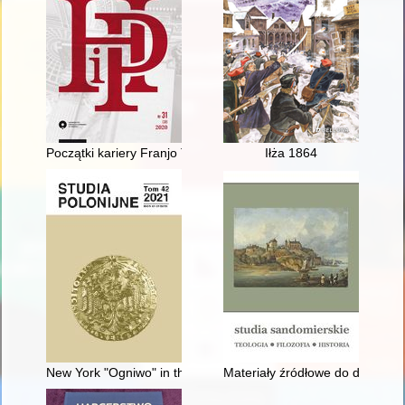
Początki kariery Franjo Tuđmana w świetle wybranych źródeł : p
Iłża 1864
New York "Ogniwo" in the years 1879-1881
Materiały źródłowe do dziejów k