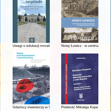
Uwagi o edukacji moralnej synów szlacheckich w XVI-wiecznej 
Nowy Łowicz : w centrum polig
Gdańscy inwestorzy w Sopocie : prestiż finansowy i towarzyski
Polskość Mikołaja Kopernika z 