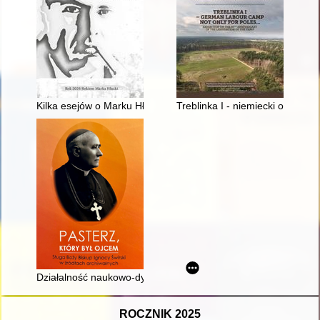
Kilka esejów o Marku Hłasce
Treblinka I - niemiecki obóz pra
Działalność naukowo-dydaktyczna i duszpasterska ks. Ignaceg
ROCZNIK 2025