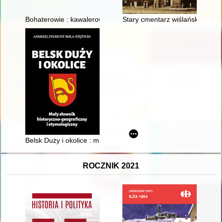
Bohaterowie : kawalerowie Orderu Wojennego Virtuti Militari 
Stary cmentarz wiślański. T. 1,
Belsk Duży i okolice : mały słownik historyczno-geograficzny i
ROCZNIK 2021