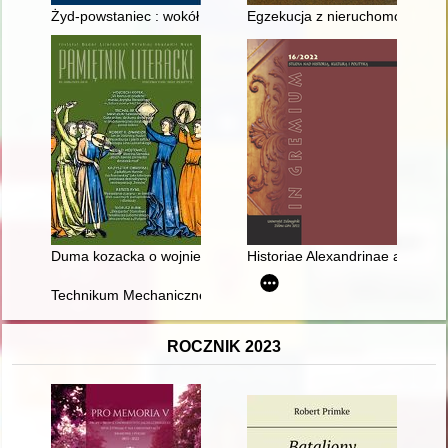
Żyd-powstaniec : wokół narracji zrywów niepodległościowych
Egzekucja z nieruchomości w Wo
Duma kozacka o wojnie z Kozakami” : zapomniany zabytek poez
Historiae Alexandrinae atque ori
Technikum Mechaniczne w Tarnowie : panorama historyczna 
ROCZNIK 2023