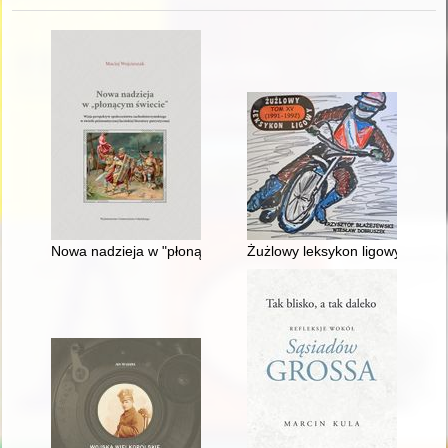
Nowa nadzieja w "płonącym świecie" : wizja perspektyw społecz
Żużlowy leksykon ligowy. T. 15,