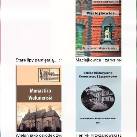
Stare lipy pamiętają... : wspomnienia o osadach Beśnica i No
Maciejkowice : zarys monograf
Wieluń jako ośrodek życia konsekrowanego : garść refleksji t
Henryk Krzyżanowski (1821-19