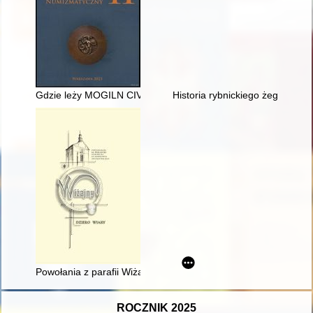
Gdzie leży MOGILN CIVITAS i kto jest autorem stempli denara 
Historia rybnickiego żeglarstwa
Powołania z parafii Wiżajny
ROCZNIK 2025