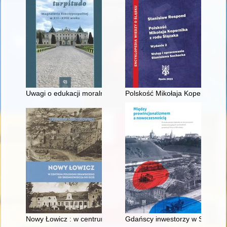
Uwagi o edukacji moralnej synów szlacheckich w XVI-wiecznej 
Polskość Mikołaja Kopernika z 
Nowy Łowicz : w centrum poligonu drawskiego od średniowiecz
Gdańscy inwestorzy w Sopocie :