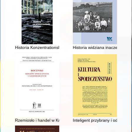
Historia Konzentrationslager Gross-Rosen w piśmiennictwie 
Historia widziana inaczej - ulo
Rzemiosło i handel w Krasnymstawie : między prosperity a kry
Inteligent przybrany i odrzucon