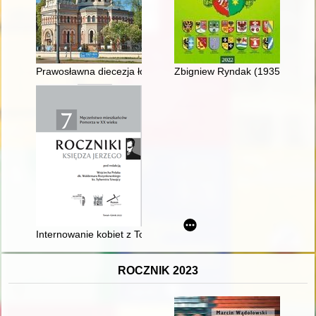
Prawosławna diecezja łódzko-poznańska
Zbigniew Ryndak (1935-2021) : lu
Internowanie kobiet z Torunia i okolic
ROCZNIK 2023