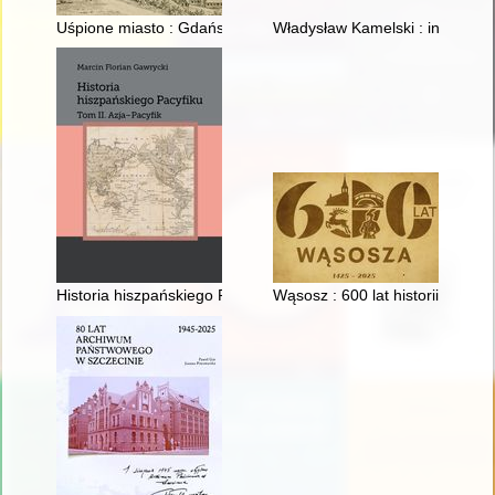
Uśpione miasto : Gdańsk i jego architektura w latach 1793-18
Władysław Kamelski : inżynier, 
Historia hiszpańskiego Pacyfiku. T. 2,
Wąsosz : 600 lat historii