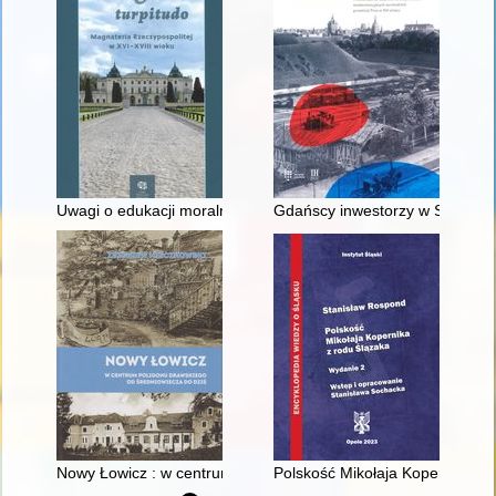
Uwagi o edukacji moralnej synów szlacheckich w XVI-wiecznej 
Gdańscy inwestorzy w Sopocie :
Nowy Łowicz : w centrum poligonu drawskiego od średniowiecz
Polskość Mikołaja Kopernika z 