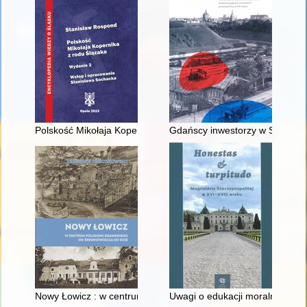
Polskość Mikołaja Kopernika z rodu Ślązaka
Gdańscy inwestorzy w Sopocie :
Nowy Łowicz : w centrum poligonu drawskiego od średniowiecz
Uwagi o edukacji moralnej synó