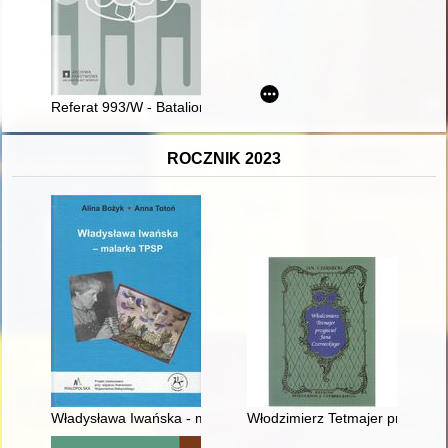
Referat 993/W - Batalion "Pięść" : Oddział Wykonawczy Kontr
ROCZNIK 2023
Władysława Iwańska - malarka TPSP
Włodzimierz Tetmajer przyjacie