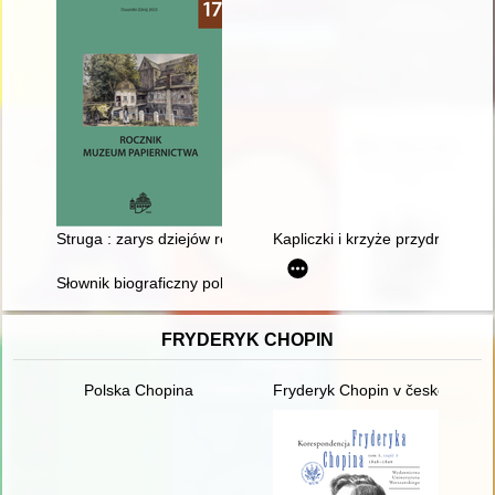
Struga : zarys dziejów rękodzieła papierniczego nad Płonią
Kapliczki i krzyże przydrożne w
Słownik biograficzny polskiego obozu narodowego : całość w 4
FRYDERYK CHOPIN
Polska Chopina
Fryderyk Chopin v české literat