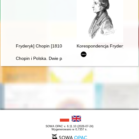
Fryderyk] Chopin [1810-1849]
Korespondencja Fryderyka Chopi
Chopin i Polska. Dwie pasje życia Gastona Belotti [1920-1985]
SOWA OPAC v. 6.11.10 (2026-07-24)
Wygenerowano w 0,7357 s.