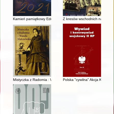
Kamień pamiątkowy Eduarda Scholza w Bolesławcu
Z kresów wschodnich na kresy z
Mistyczka z Radomia : Wanda Malczewska
Polska "cywilna" Akcja Kontynen