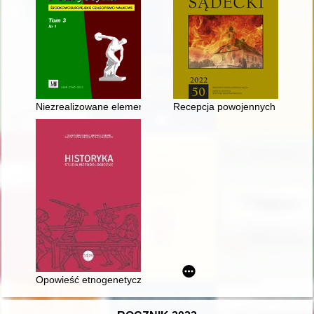
Niezrealizowane elementy projektu Centralnego Instytutu Wych
Recepcja powojennych przekszt
Opowieść etnogenetyczna a warsztat szesnastowiecznego histor