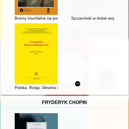
Bramy triumfalne na powitanie wojsk polskich w Toruniu w 192
Szczecinek w dobie wojny trzydz
Polska, Rosja, Ukraina i Litwa po rozejmie w lasku Compiègne :
FRYDERYK CHOPIN