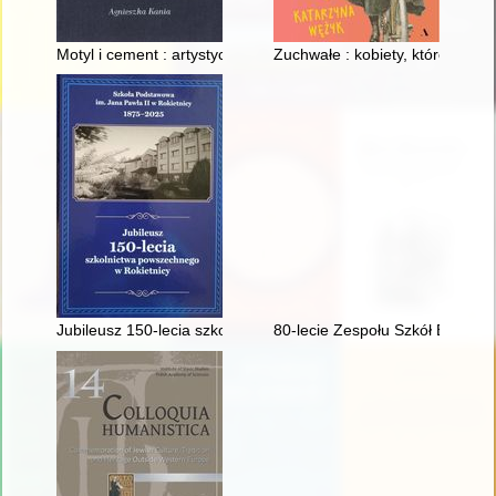
Motyl i cement : artystyczne niespodzianki opolskich ulic
Zuchwałe : kobiety, które chciał
Jubileusz 150-lecia szkolnictwa powszechnego w Rokietnicy :
80-lecie Zespołu Szkół Ekonomi