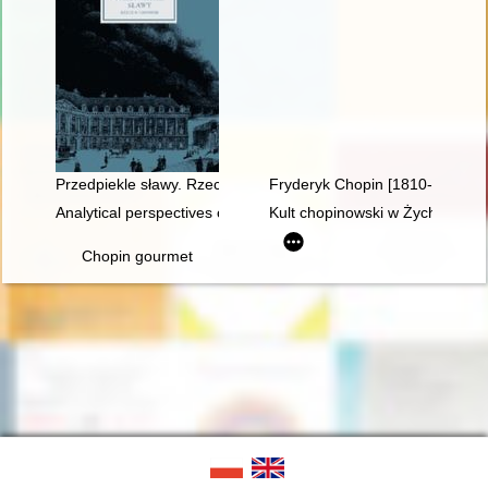
Przedpiekle sławy. Rzecz o Chopinie
Fryderyk Chopin [1810-1849]. R
Analytical perspectives on the music of Chopin
Kult chopinowski w Żychlinie
Chopin gourmet