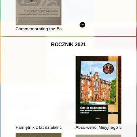
Commemorating the Eastern European Jewish past through lands
ROCZNIK 2021
Pamiętnik z lat działalności konspiracyjnej i obozowej w czasie
Absolwenci Misyjnego Seminari