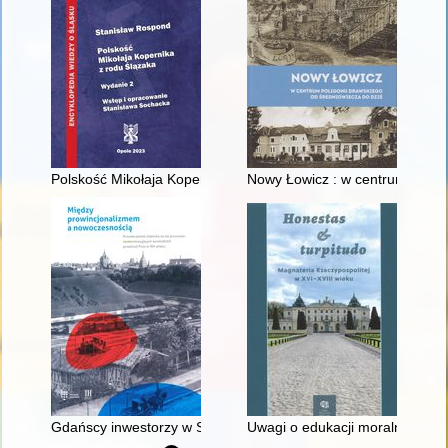
Polskość Mikołaja Kopernika z rodu Ślązaka
Nowy Łowicz : w centrum polig
Gdańscy inwestorzy w Sopocie : prestiż finansowy i towarzyski
Uwagi o edukacji moralnej synó