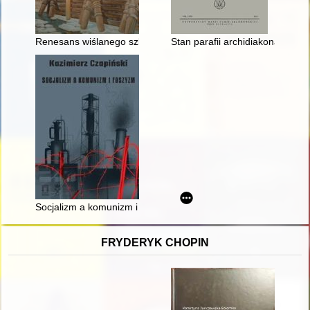
Renesans wiślanego szkutnictwa : ile tradycji w tradycji?
Stan parafii archidiakonatu gni
Socjalizm a komunizm i faszyzm : wybór pism
FRYDERYK CHOPIN