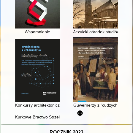
Wspomnienie
Jezuicki ośrodek studiów teologi
Konkursy architektoniczne i urbanistyczne jako narzędzie tw
Guwernerzy z "cudzych krajów" 
Kurkowe Bractwo Strzeleckie w Koźminie Wlkp. : 1691/1997/2
ROCZNIK 2023