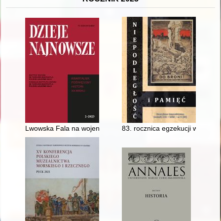
Lwowska Fala na wojennym szlakiem (1939-1946) - recenzja]
83. rocznica egzekucji więźniów