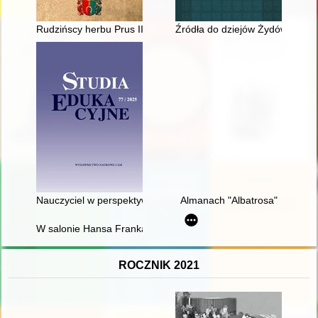
Rudzińscy herbu Prus III z ziemi ciechanowskiej w archiwaliach
Źródła do dziejów Żydów na Śl
Nauczyciel w perspektywie czasopisma "Kościół i Szkoła" (184
Almanach "Albatrosa"
W salonie Hansa Franka : obecność i znaczenie żon niemieckic
ROCZNIK 2021