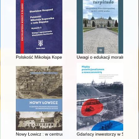
Polskość Mikołaja Kopernika z rodu Ślązaka
Uwagi o edukacji moralnej synó
Nowy Łowicz : w centrum poligonu drawskiego od średniowiecz
Gdańscy inwestorzy w Sopocie :