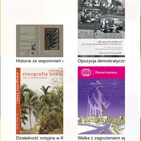
Historia ze wspomnień utkana... : o dawnej codzienności, dzi
Opozycja demokratyczna i apar
Działalność misyjna w Kamerunie i Gabonie na przełomie XIX/
Walka z zagrożeniem epidemicz