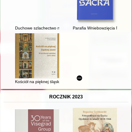
Duchowe szlachectwo narodu : co zawdzięcza ziemia dębicka
Parafia Wniebowzięcia Najświęt
Kościół na pięknej śląskiej ziemi : 50 lat diecezji opolskiej (1
ROCZNIK 2023