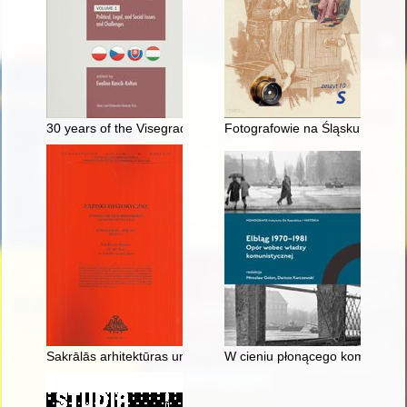
30 years of the Visegrad Group. Vol. 1,
Fotografowie na Śląsku Opolski
Sakrālās arhitektūras un mākslas mantojums vēsturiskajos - re
W cieniu płonącego komitetu Pol