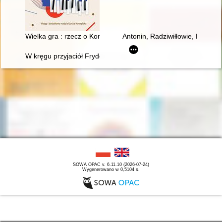
Wielka gra : rzecz o Konkursach Chopinowskich
Antonin, Radziwiłłowie, Fryder
W kręgu przyjaciół Fryderyka Chopina - doktor Jan Matuszyńs
SOWA OPAC v. 6.11.10 (2026-07-24)
Wygenerowano w 0,5104 s.