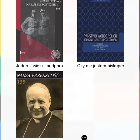
Jeden z wielu : podporucznik Jan Wojtkiewicz "Wysoki", ułan B
Czy nie jestem biskupem waszym