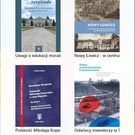
Uwagi o edukacji moralnej synów szlacheckich w XVI-wiecznej 
Nowy Łowicz : w centrum polig
Polskość Mikołaja Kopernika z rodu Ślązaka
Gdańscy inwestorzy w Sopocie :