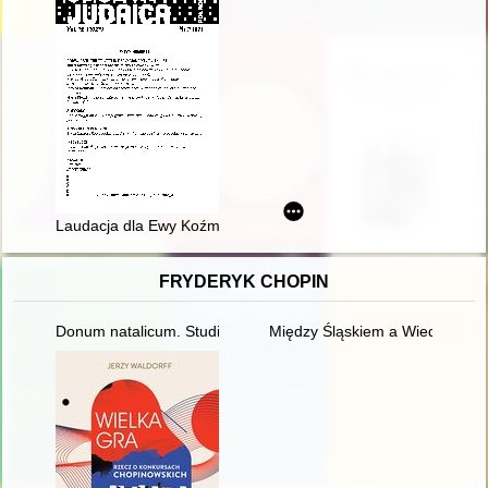
Laudacja dla Ewy Koźmińskiej-Frejlak za książkę "Po Zagładzi
FRYDERYK CHOPIN
Donum natalicum. Studia Thaddaeo Przybylski octogenario de
Między Śląskiem a Wiedniem. Ksi