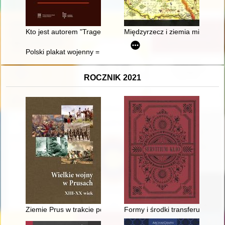
Kto jest autorem "Tragedii o bogaczu i Łazarzu" z 1643 r.?
Międzyrzecz i ziemia międzyrzec
Polski plakat wojenny = Polish world war II posters
ROCZNIK 2021
Ziemie Prus w trakcie polskiej wojny sukcesyjnej i wojny siedmi
Formy i środki transferu inform