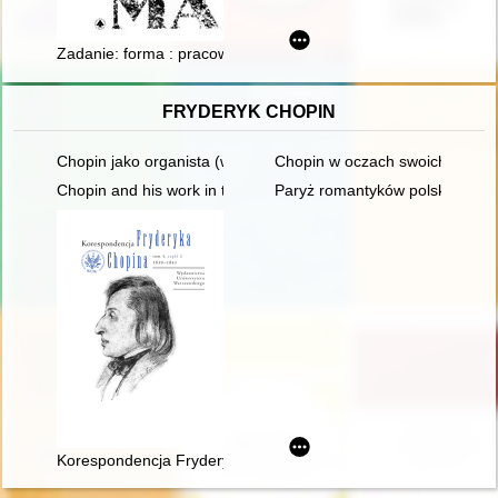
Zadanie: forma : pracownia profesora Tadeusza Breyera w wa
FRYDERYK CHOPIN
Chopin jako organista (w 150. rocznicę śmierci)
Chopin w oczach swoich uczni
Chopin and his work in the context of culture. Vol 1
Paryż romantyków polskich: Mic
Korespondencja Fryderyka Chopina. T. 3 cz. 1,