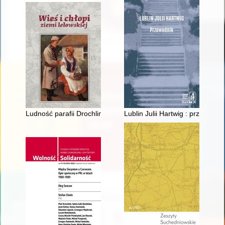
Ludność parafii Drochlin w świetle spisu z 1791 roku
Lublin Julii Hartwig : przewodni