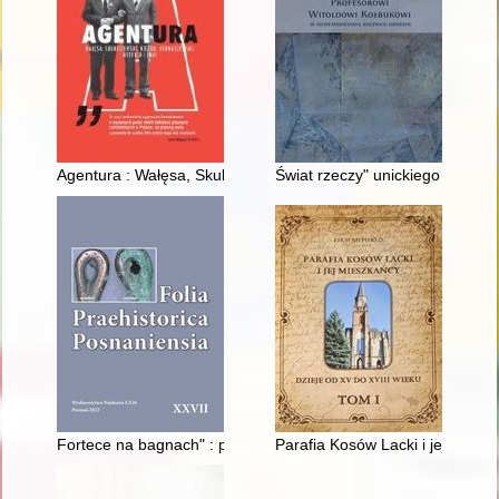
Agentura : Wałęsa, Skubiszewski, Kieżun, Hermaszewski, Rotfel
Świat rzeczy" unickiego kapłan
Fortece na bagnach" : pierwsze interdyscyplinarne badania st
Parafia Kosów Lacki i jej mieszk