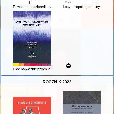
Powstaniec, dziennikarz, opozycjonista : szkic o Jerzym Ziele
Losy chłopskiej rodziny Szczer
Pięć najważniejszych lat z siedemdziesięciu pięciu : (wspomni
ROCZNIK 2022