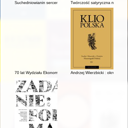
Suchedniowianin sercem : ukochany Ojciec - Wspaniały Nauczy
Twórczość satyryczna na łamach
70 lat Wydziału Ekonomicznego Szkoły Głównej Gospodarstwa 
Andrzej Wierzbicki : okruchy w