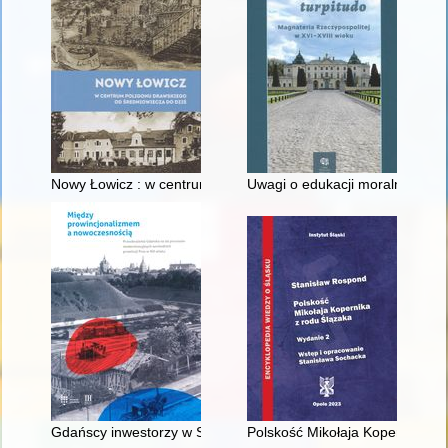
Nowy Łowicz : w centrum poligonu drawskiego od średniowiecz
Uwagi o edukacji moralnej synó
Gdańscy inwestorzy w Sopocie : prestiż finansowy i towarzyski
Polskość Mikołaja Kopernika z 