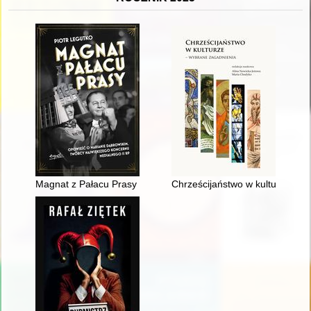
Magnat z Pałacu Prasy : opowieść o Marianie Dąbrowskim, tw
Chrześcijaństwo w kulturze : w