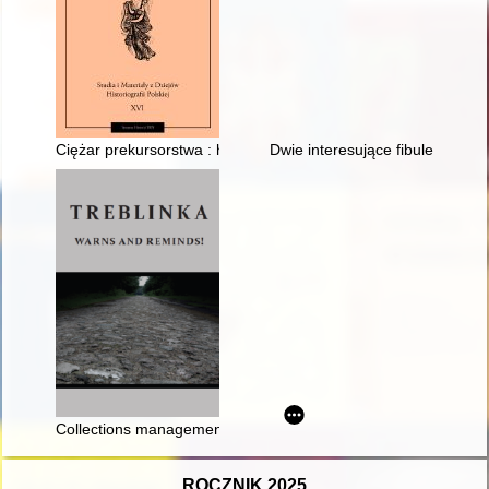
Ciężar prekursorstwa : historia historiografii a historia idei (i na
Dwie interesujące fibule z Rycz
Collections management at the Treblinka Museum
ROCZNIK 2025