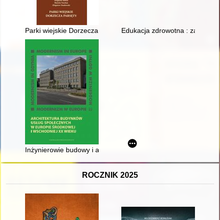
Parki wiejskie Dorzecza Parsęty
Edukacja zdrowotna : zagraniczn
Inżynierowie budowy i architektury O. i E. Ungerowie i E. Jak
ROCZNIK 2025