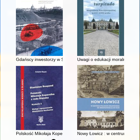
Gdańscy inwestorzy w Sopocie : prestiż finansowy i towarzyski
Uwagi o edukacji moralnej synó
Polskość Mikołaja Kopernika z rodu Ślązaka
Nowy Łowicz : w centrum polig