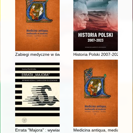
Zabiegi medyczne w świetle arabskiego traktatu Albucasisa 
Historia Polski 2007-2023
Errata "Majora" : wywiad rzeka z Dariuszem Olszewskim
Medicina antiqua, mediaevalis et m