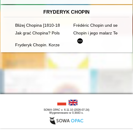
FRYDERYK CHOPIN
Bliżej Chopina [1810-1849]
Frédéric Chopin und seine Zeit
Jak grać Chopina? Polska krytyka muzyczna o wykonawstwie 
Chopin i jego malarz Teofil Kwi
Fryderyk Chopin. Korzenie
SOWA OPAC v. 6.11.10 (2026-07-24)
Wygenerowano w 0,4443 s.