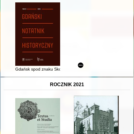
Gdańsk spod znaku Skorpiona? : z dociekań siedemnastowie
ROCZNIK 2021