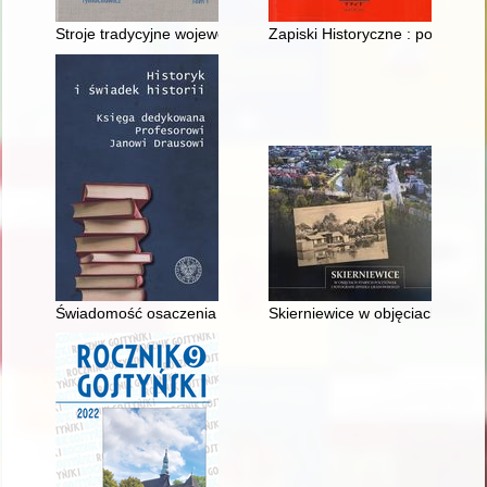
Stroje tradycyjne województwa lubelskiego. T. 1,
Zapiski Historyczne : poświęcon
Świadomość osaczenia : prymas Stefan Wyszyński pośród "nie
Skierniewice w objęciach stary