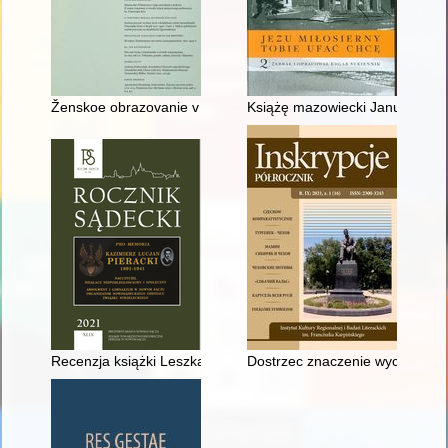
Ženskoe obrazovanie v sem'âh pol'skoj šlâhty Kievskoj guberni
Książę mazowiecki Janusz I Sta
Recenzja książki Leszka Migrały "Historia Starego Sącza w zar
Dostrzec znaczenie wychowani