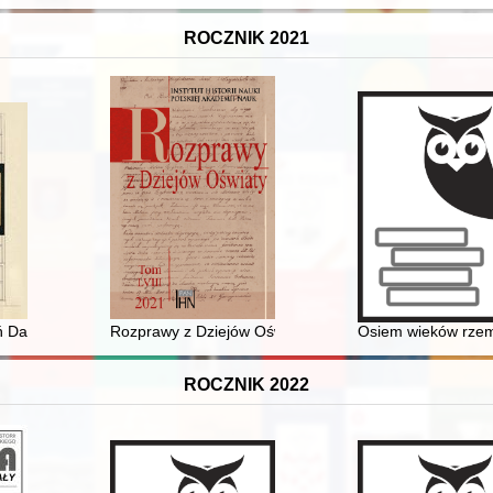
ROCZNIK 2021
ń Dagoberta Freya i Asmusa barona von Troschke (wrzesień 1939 - paź
Rozprawy z Dziejów Oświaty. T. 58 (2021)
Osiem wieków rzemi
ROCZNIK 2022