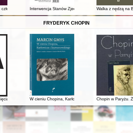
inistracyjnego - Ziemia Wileńska. : przykład powiatowych związków k
złowieka" w komunistycznej rzeczywistości : na marginesie książki Ję
Interwencja Stanów Zjednoczonych w Wietnamie
Walka z nędzą na B
FRYDERYK CHOPIN
sięcia Antoniego Radziwiłła". Nowe odczytanie obrazu Henryka Siemira
W cieniu Chopina, Karłowicza i Szymanowskiego : szkic
Chopin w Paryżu. Ż