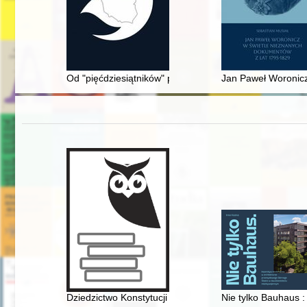
Od "pięćdziesiątników" przez "nogoumywalców" i "pros
Jan Paweł Woronicz
Dziedzictwo Konstytucji 1812 roku : z dziejów konstytu
Nie tylko Bauhaus 