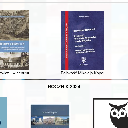
 i towarzyski lokalnego mieszczaństwa w 2. poł. XIX w
wicz : w centrum poligonu drawskiego od średniowiecza do dziś
Polskość Mikołaja Kopernika z rodu 
ROCZNIK 2024