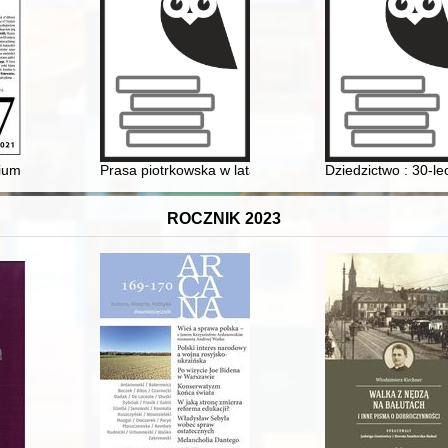
eckich w ziemi zakroczymskiej w drugiej połowie XVII i w XVIII wieku
ium Ruthenum" : a contribution to the history of Ukrainian education in
Prasa piotrkowska w latach 1915-1945
Dziedzictwo : 30-le
ROCZNIK 2023