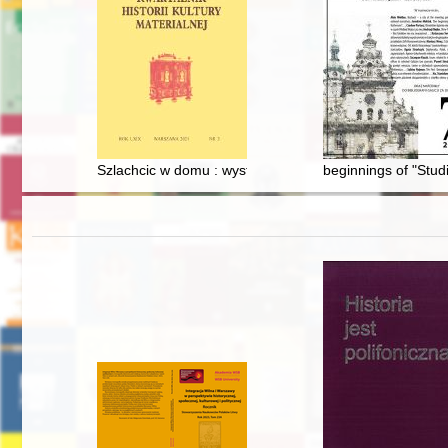
Szlachcic w domu : wystrój i wyposażenie siedzib szlach
beginnings of "Stud