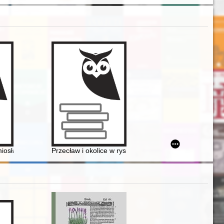
dziernik 1942) : dokumentacja Centralnego Biura Inwentaryzacji Zaby
osła na Kaszubach Północnych : krótki zarys historii cechów
Przecław i okolice w rys. Adama Kopacza 1994/95 r