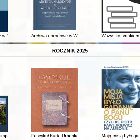
taków" do Chrześcijańskiej Wspólnoty Zielonoświątkowej
 w świetle nieznanych dokumentów z lat 1795-1829
Archiwa narodowe w Wielkiej Brytanii : współczesna org
Wszystko smakiem 
ROCZNIK 2025
cjonalizmu hiszpańskiego w XIX wieku
: imperatyw modernizmu w architekturze przemysłowej Górnego Śląsk
Fascykuł Kurta Urbanka : tajemnice Carla Godulli
Moją misją było ga