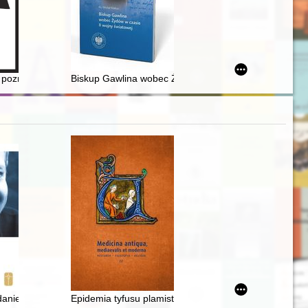
anizacja, zasób i działalność
poznasz" : kuchnia polska w czasach Jana Klemensa Branickiego
Biskup Gawlina wobec Żydów w czasie II wojny świato
a w dwudziestoleciu międzywojennym
danie o Panu Bogu" czyli Ks. Piotr Pawlukiewicz na ambonie
Epidemia tyfusu plamistego w więzieniu kieleckim w l