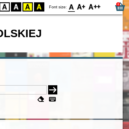
0
D
BW
YB
BY
F0
F1
F2
Font size:
OLSKIEJ