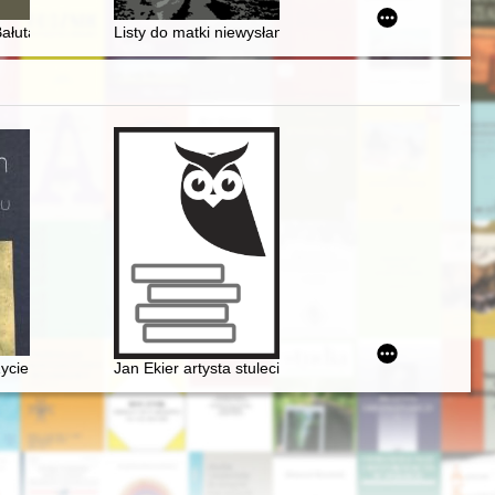
omunalnych w latach 1922-1925
drzeja Chumińskiego "'Kadry decydują o wszystkim' : nowa inteligencj
ałutach i inne pisma o dobroczynności
Listy do matki niewysłane (1940-1941)
dzkiego
e i studia o muzyce z czasów Młodej Polski
ycie i epoka
Jan Ekier artysta stulecia - w darze Chopinowi. Księga