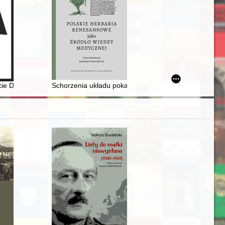
 Galicia : 1779-1787
cie Diecezji Legnickiej 1992-2022
Schorzenia układu pokarmowego w polskich herbaria