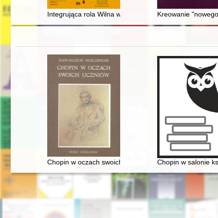
Integrująca rola Wilna w kształtowaniu się Okręgu Adm
Kreowanie "nowego c
Chopin w oczach swoich uczniów
Chopin w salonie k