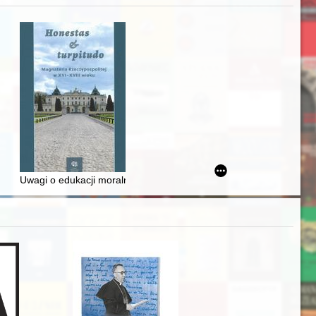
Ślązaka
Uwagi o edukacji moralnej synów szlacheckich w XVI-wiecznej Rze